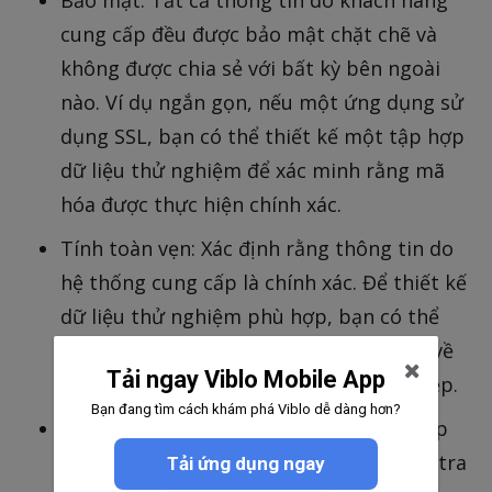
cung cấp đều được bảo mật chặt chẽ và
không được chia sẻ với bất kỳ bên ngoài
nào. Ví dụ ngắn gọn, nếu một ứng dụng sử
dụng SSL, bạn có thể thiết kế một tập hợp
dữ liệu thử nghiệm để xác minh rằng mã
hóa được thực hiện chính xác.
Tính toàn vẹn: Xác định rằng thông tin do
hệ thống cung cấp là chính xác. Để thiết kế
dữ liệu thử nghiệm phù hợp, bạn có thể
bắt đầu bằng cách xem xét chuyên sâu về
Tải ngay Viblo Mobile App
thiết kế, mã, cơ sở dữ liệu và cấu trúc tệp.
Bạn đang tìm cách khám phá Viblo dễ dàng hơn?
Xác thực: Đại diện cho quá trình thiết lập
danh tính của người dùng. Dữ liệu kiểm tra
Tải ứng dụng ngay