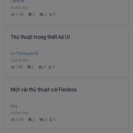
LamDN
4 phút đọc
4
1.9K
5
2
Thủ thuật trong thiết kế UI
Le Thi Huyen B
5 phút đọc
3
798
2
0
Một vài thủ thuật với Flexbox
looj
4 phút đọc
5
1.4K
2
0