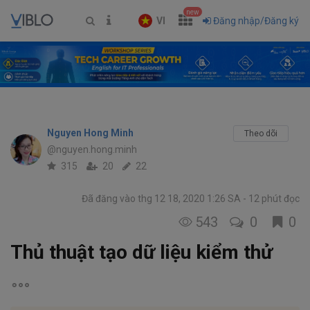
new
VI
Đăng nhập/Đăng ký
Nguyen Hong Minh
Theo dõi
@nguyen.hong.minh
315
20
22
Đã đăng vào thg 12 18, 2020 1:26 SA
12 phút đọc
543
0
0
Thủ thuật tạo dữ liệu kiểm thử