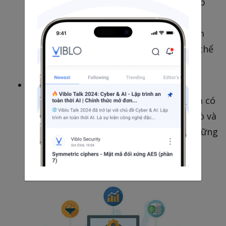
có thể được thiết kế như một sự kết hợp
khác nhau giữa tên người dùng và mật
khẩu và mục đích của nó là kiểm tra xem
chỉ những người được ủy quyền mới có thể
truy cập vào hệ thống phần mềm.
Ủy quyền: Cho biết các quyền của một
người dùng cụ thể là gì. Dữ liệu kiểm tra có
thể chứa một tổ hợp người dùng, vai trò và
hoạt động khác nhau để kiểm tra chỉ những
người dùng có đủ đặc quyền mới có thể
thực hiện một hoạt động cụ thể.