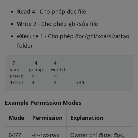
R
ead 4 - Cho phép đọc file
W
rite 2 - Cho phép ghi/sửa file
e
X
ecute 1 - Cho phép đọc/ghi/xoá/sửa/tạo
folder
 7       4      4

user   group   world

r+w+x   r       r

Example Permission Modes
Mode
Permission
Explanation
0477
-r--rwxrwx
Owner chỉ được đọc,