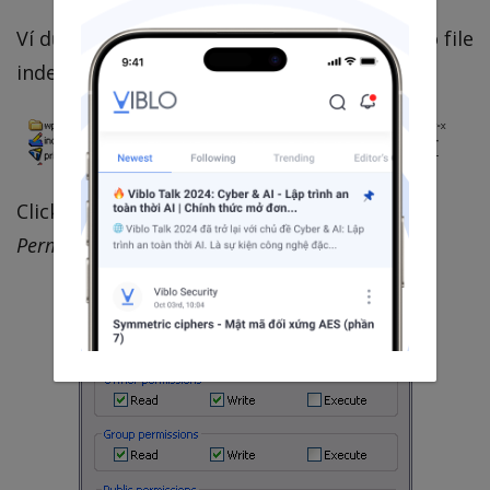
Ví dụ như bạn muốn thay đổi permission cho file
index.php
Click chuột phải vào index.php và chọn
File
Permissions
. Popup dưới đây sẽ hiện ra.