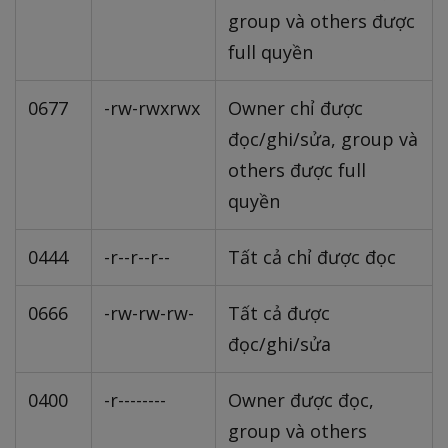
group và others được
full quyền
0677
-rw-rwxrwx
Owner chỉ được
đọc/ghi/sửa, group và
others được full
quyền
0444
-r--r--r--
Tất cả chỉ được đọc
0666
-rw-rw-rw-
Tất cả được
đọc/ghi/sửa
0400
-r--------
Owner được đọc,
group và others