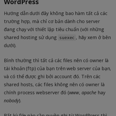
WordPress
Hướng dẫn dưới đây không bao hàm tất cả các
trường hợp, mà chỉ cơ bản dành cho server
đang chạy với thiết lập tiêu chuẩn (với những
shared hosting sử dụng
, hãy xem ở bên
suexec
dưới).
Bình thường thì tất cả các files nên có owner là
tài khoản (ftp) của bạn trên web server của bạn,
và có thể được ghi bởi account đó. Trên các
shared hosts, các files không nên có owner là
chính process webserver đó (
www
,
apache
hay
nobody
).
Bất kỳ file nào cần quyền ghi từ WordPress thì