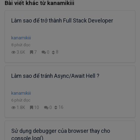
Bài viết khác từ kanamikiii
Làm sao để trở thành Full Stack Developer
kanamikiii
8 phút đọc
8
3.6K
7
0
Làm sao để tránh Async/Await Hell ?
kanamikiii
6 phút đọc
16
1.8K
10
0
Sử dụng debugger của browser thay cho
console.log()