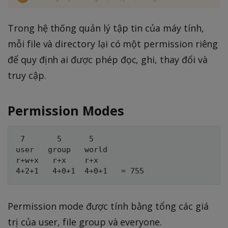
Trong hệ thống quản lý tập tin của máy tính,
mỗi file và directory lại có một permission riêng
để quy định ai được phép đọc, ghi, thay đổi và
truy cập.
Permission Modes
 7       5      5

user   group   world

r+w+x   r+x    r+x

Permission mode được tính bằng tổng các giá
trị của user, file group và everyone.