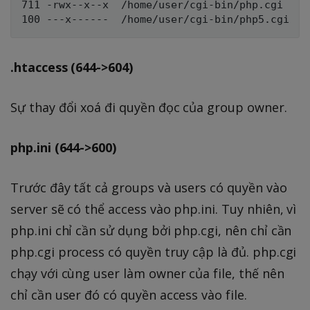
711 -rwx--x--x  /home/user/cgi-bin/php.cgi

.htaccess (644->604)
Sự thay đổi xoá đi quyền đọc của group owner.
php.ini (644->600)
Trước đây tất cả groups và users có quyền vào
server sẽ có thể access vào php.ini. Tuy nhiên, vì
php.ini chỉ cần sử dụng bởi php.cgi, nên chỉ cần
php.cgi process có quyền truy cập là đủ. php.cgi
chạy với cùng user làm owner của file, thế nên
chỉ cần user đó có quyền access vào file.