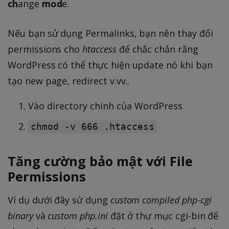
ch
ange
mod
e.
Nếu bạn sử dụng Permalinks, bạn nên thay đổi
permissions cho
htaccess
để chắc chắn rằng
WordPress có thể thực hiện update nó khi bạn
tạo new page, redirect v.vv..
Vào directory chính của WordPress
chmod -v 666 .htaccess
Tăng cường bảo mật với File
Permissions
Ví dụ dưới đây sử dụng
custom compiled php-cgi
binary
và
custom php.ini
đặt ở thư mục cgi-bin để