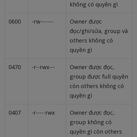
không có quyền gì
0600
-rw-------
Owner được
đọc/ghi/sửa, group và
others không có
quyền gì
0470
-r--rwx---
Owner được đọc,
group được full quyền
còn others không có
quyền gì
0407
-r-----rwx
Owner được đọc,
group không có
quyền gì còn others