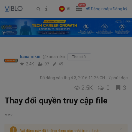
new
VI
Đăng nhập/Đăng ký
kanamikiii
@kanamikiii
Theo dõi
2.4K
97
49
Đã đăng vào thg 4 3, 2016 11:26 CH
7 phút đọc
2.5K
0
3
Thay đổi quyền truy cập file
Bài đăng này đã không được cập nhật trong 4 năm