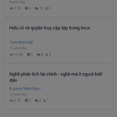
8 phút đọc
4
1.1K
6
19
Hiểu rõ về quyền truy cập tệp trong linux
Trịnh Đình Việt
15 phút đọc
2
11.9K
5
0
Nghề phân tích tài chính - nghề mà ít người biết
đến
N guyen Minh Ngoc
17 phút đọc
1
5.7K
3
0