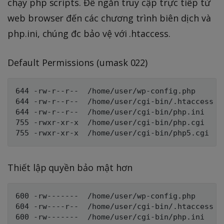
chạy php scripts. Để ngăn truy cập trực tiếp từ
web browser đến các chương trình biên dịch và
php.ini, chúng đc bảo vệ với .htaccess.
Default Permissions (umask 022)
644 -rw-r--r--  /home/user/wp-config.php

644 -rw-r--r--  /home/user/cgi-bin/.htaccess

644 -rw-r--r--  /home/user/cgi-bin/php.ini

755 -rwxr-xr-x  /home/user/cgi-bin/php.cgi

Thiết lập quyền bảo mật hơn
600 -rw-------  /home/user/wp-config.php

604 -rw----r--  /home/user/cgi-bin/.htaccess

600 -rw-------  /home/user/cgi-bin/php.ini
