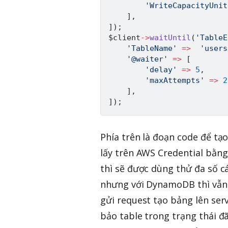
'WriteCapacityUnit
]
,
]
)
;
$client
->
waitUntil
(
'TableE
'TableName'
=>
'users
'@waiter'
=>
[
'delay'
=>
5
,
'maxAttempts'
=>
2
]
,
]
)
;
Phía trên là đoạn code để tạo
lấy trên AWS Credential bằng
thì sẽ được dùng thử đa số c
nhưng với DynamoDB thì vẫn 
gửi request tạo bảng lên se
bảo table trong trạng thái 