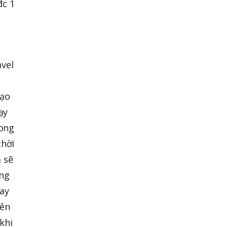
đc 1
avel
tạo
ạy
rong
thời
 sẽ
ông
ay
iên
 khi