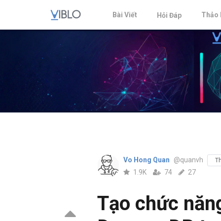
Bài Viết
Thảo 
Hỏi Đáp
Vo Hong Quan
@quanvh
Th
1.9K
74
27
Tạo chức năng