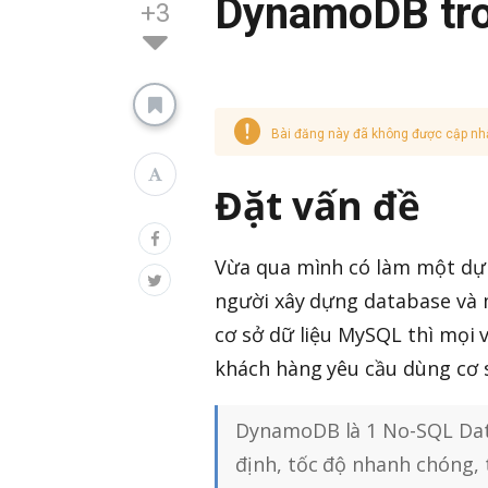
DynamoDB tron
+3
Bài đăng này đã không được cập nh
Đặt vấn đề
Vừa qua mình có làm một dự
người xây dựng database và 
cơ sở dữ liệu MySQL thì mọi v
khách hàng yêu cầu dùng cơ s
DynamoDB là 1 No-SQL Dat
định, tốc độ nhanh chóng, t