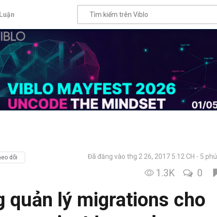
Luận
Đã đăng vào thg 2 26, 2017 5:12 CH
5 phú
eo dõi
1.3K
0
 quản lý migrations cho