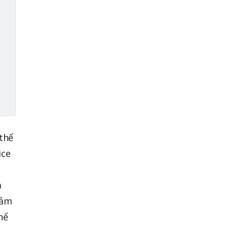
 thể
ice
à
đảm
hể