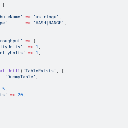
[
buteName'
=>
'<string>'
,
pe'
=>
'HASH|RANGE'
,
roughput'
=>
[
ityUnits'
=>
1
,
cityUnits'
=>
1
,
aitUntil
(
'TableExists'
,
[
'DummyTable'
,
5
,
ts'
=>
20
,