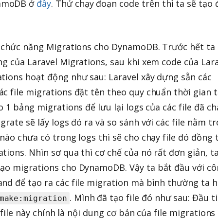
namoDB ở
đây
. Thử chạy đoạn code trên thì ta sẽ tạo 
ng chức năng Migrations cho DynamoDB. Trước hết ta
ng của Laravel Migrations, sau khi xem code của Lar
tions hoạt động như sau: Laravel xây dựng sẵn các
c file migrations đặt tên theo quy chuẩn thời gian 
o 1 bảng migrations để lưu lại logs của các file đã ch
grate sẽ lấy logs đó ra và so sánh với các file nằm t
nào chưa có trong logs thì sẽ cho chạy file đó đồng 
ions. Nhìn sơ qua thì cơ chế của nó rất đơn giản, ta
tạo migrations cho DynamoDB. Vậy ta bắt đầu với c
nd để tạo ra các file migration mà bình thường ta h
. Mình đã tạo file đó như sau: Đầu t
make:migration
a file này chính là nội dung cơ bản của file migrations