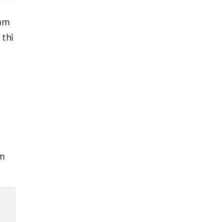
làm
 thì
àm