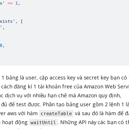
s'
=>
1
,
xists'
,
[
'
,
0
,
 1 bảng là user, cặp access key và secret key bạn có
 cách đăng kí 1 tài khoản free của Amazon Web Serv
ác dịch vụ với nhiều hạn chế mà Amazon quy định,
đủ để test được. Phần tạo bảng user gồm 2 lệnh 1 l
rver aws với hàm
và sau đó là hàm để 
createTable
đã hoạt động
. Những API này các bạn có t
waitUntil