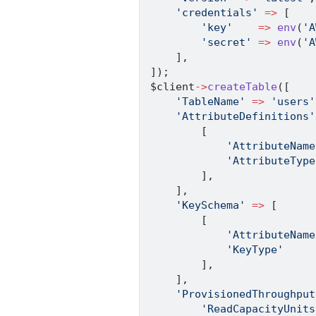
'credentials'
=>
[
'key'
=>
env
(
'A
'secret'
=>
env
(
'A
]
,
]
)
;
$client
->
createTable
(
[
'TableName'
=>
'users'
'AttributeDefinitions'
[
'AttributeName
'AttributeType
]
,
]
,
'KeySchema'
=>
[
[
'AttributeName
'KeyType'
]
,
]
,
'ProvisionedThroughput
'ReadCapacityUnits