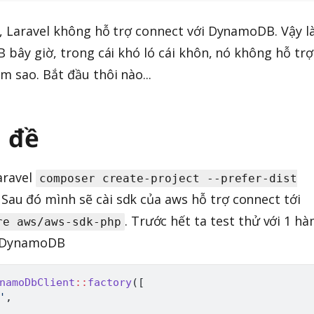
y, Laravel không hỗ trợ connect với DynamoDB. Vậy 
 bây giờ, trong cái khó ló cái khôn, nó không hỗ trợ
 sao. Bắt đầu thôi nào...
n đề
aravel
composer create-project --prefer-dist
. Sau đó mình sẽ cài sdk của aws hỗ trợ connect tới
. Trước hết ta test thử với 1 h
re aws/aws-sdk-php
ới DynamoDB
namoDbClient
::
factory
(
[
'
,