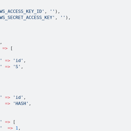
WS_ACCESS_KEY_ID'
,
''
)
,
WS_SECRET_ACCESS_KEY'
,
''
)
,
,
=>
[
'
=>
'id'
,
'
=>
'S'
,
'
=>
'id'
,
=>
'HASH'
,
'
=>
[
'
=>
1
,