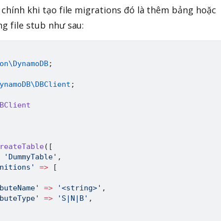
 chính khi tạo file migrations đó là thêm bảng hoặc
g file stub như sau:
on
\
DynamoDB
;
ynamoDB
\
DBClient
;
BClient
reateTable
(
[
'DummyTable'
,
nitions'
=>
[
buteName'
=>
'<string>'
,
buteType'
=>
'S|N|B'
,