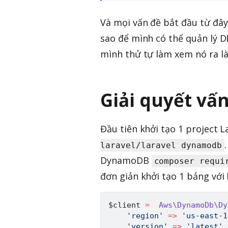
Và mọi vấn đề bắt đầu từ đâ
sao để mình có thể quản lý DB
mình thử tự làm xem nó ra làm
Giải quyết vấ
Đầu tiên khởi tạo 1 project L
laravel/laravel dynamodb
DynamoDB
composer requi
đơn giản khởi tạo 1 bảng v
$client
=
Aws
\
DynamoDb
\
Dy
'region'
=>
'us-east-1
'version'
=>
'latest'
,