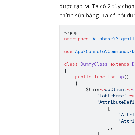
được tạo ra. Ta có 2 tùy chọn
chỉnh sửa bảng. Ta có nội dun
<?php
namespace
Database
\
Migrati
use
App
\
Console
\
Commands
\
D
class
DummyClass
extends
D
{
public
function
up
(
)
{
$this
->
dbClient
->
c
'TableName'
=>
'AttributeDefi
[
'Attri
'Attri
]
,
]
,