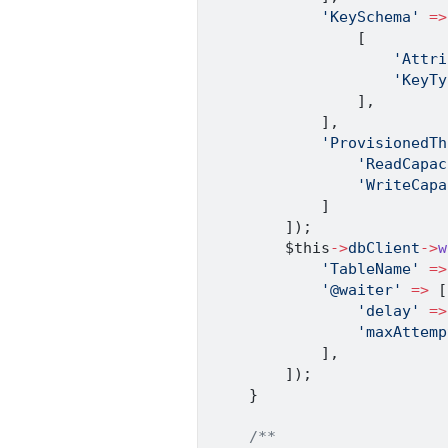
'KeySchema'
=>
[
'Attri
'KeyTy
]
,
]
,
'ProvisionedTh
'ReadCapac
'WriteCapa
]
]
)
;
$this
->
dbClient
->
w
'TableName'
=>
'@waiter'
=>
[
'delay'
=>
'maxAttemp
]
,
]
)
;
}
/**
