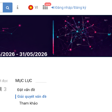
new
VI
Đăng nhập/Đăng ký
MỤC LỤC
t đọc
3
Đặt vấn đề
Giải quyết vấn đề
Tham khảo