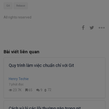
Git
Rebase
All rights reserved
Bài viết liên quan
Quy trình làm việc chuẩn chỉ với Git
Henry Techie
7 phút đọc
72
23.7K
65
9
Cách xử lý các lỗi thường gặp trong git