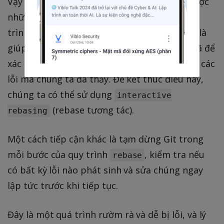
Vậy làm thế nào để chúng ta có thể tránh được
những chuỗi commit bị phá hỏng trong quá
trình
? Một cách tiếp cận có thể cho là
rebase
giúp kết thúc quá trính
, kiểm tra mã để
rebase
xác định bất kỳ lỗi nào và quay lại lịch sử sửa các
lỗi mà chúng ta đã thấy. Để kết thúc điều này,
chúng ta có thể sử dụng
interactive
(rebase tương tác).
rebasing
Một cách tiếp cận khác là tạm dừng Git trong
mỗi bước của quy trình
, kiểm tra nếu
rebase
có bất kỳ lỗi nào phát sinh và sửa chúng ngay
lập tức trước khi tiếp tục.
Đây là một quá trình rườm rà và dễ bị lỗi, và lý