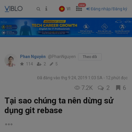
new
VI
Đăng nhập/Đăng ký
Phan Nguyễn
@PhanNguyen
Theo dõi
114
2
5
Đã đăng vào thg 9 24, 2019 1:03 SA
12 phút đọc
7.2K
2
6
Tại sao chúng ta nên dừng sử
dụng git rebase