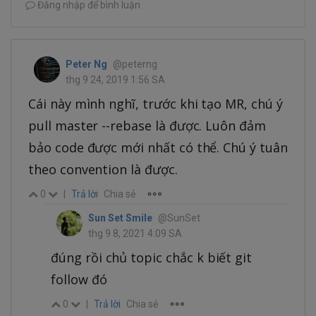
Đăng nhập để bình luận
Peter Ng
@peterng
thg 9 24, 2019 1:56 SA
Cái này mình nghĩ, trước khi tạo MR, chú ý
pull master --rebase là được. Luôn đảm
bảo code được mới nhất có thể. Chú ý tuân
theo convention là được.
0
|
Trả lời
Chia sẻ
Sun Set Smile
@SunSet
thg 9 8, 2021 4:09 SA
đúng rồi chủ topic chắc k biết git
follow đó
0
|
Trả lời
Chia sẻ