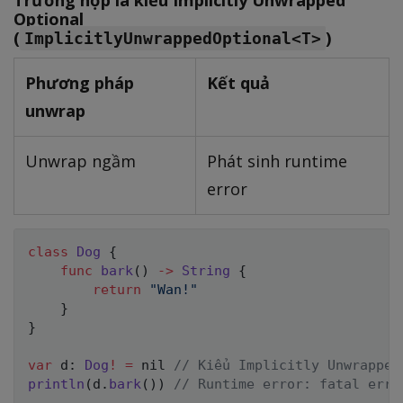
Optional
(
)
ImplicitlyUnwrappedOptional<T>
Phương pháp
Kết quả
unwrap
Unwrap ngầm
Phát sinh runtime
error
class
Dog
{
func
bark
(
)
->
String
{
return
"Wan!"
}
}
var
 d
:
Dog
!
=
nil
// Kiểu Implicitly Unwrapped
println
(
d
.
bark
(
)
)
// Runtime error: fatal erro