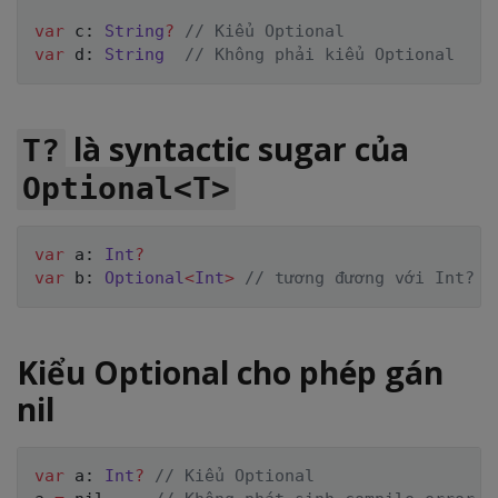
var
 c
:
String
?
// Kiểu Optional
var
 d
:
String
// Không phải kiểu Optional
là syntactic sugar của
T?
Optional<T>
var
 a
:
Int
?
var
 b
:
Optional
<
Int
>
// tương đương với Int?
Kiểu Optional cho phép gán
nil
var
 a
:
Int
?
// Kiểu Optional