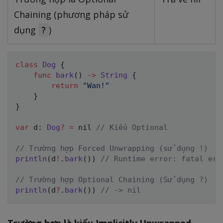
Chaining (phương pháp sử
dụng
)
?
class
Dog
{
func
bark
(
)
->
String
{
return
"Wan!"
}
}
var
 d
:
Dog
?
=
nil
// Kiểu Optional
// Trường hợp Forced Unwrapping (sử dụng !)
println
(
d
!
.
bark
(
)
)
// Runtime error: fatal err
// Trường hợp Optional Chaining (Sử dụng ?)
println
(
d
?
.
bark
(
)
)
// -> nil
Trường hợp là kiểu Implicitly Unwrapped