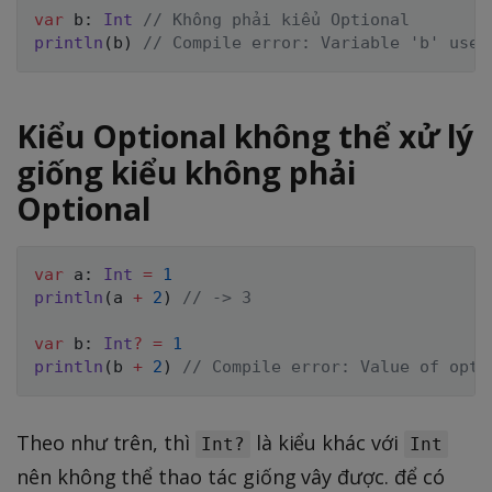
var
 b
:
Int
// Không phải kiểu Optional
println
(
b
)
// Compile error: Variable 'b' used
Kiểu Optional không thể xử lý
giống kiểu không phải
Optional
var
 a
:
Int
=
1
println
(
a 
+
2
)
// -> 3
var
 b
:
Int
?
=
1
println
(
b 
+
2
)
// Compile error: Value of opti
Theo như trên, thì
là kiểu khác với
Int?
Int
nên không thể thao tác giống vây được. để có