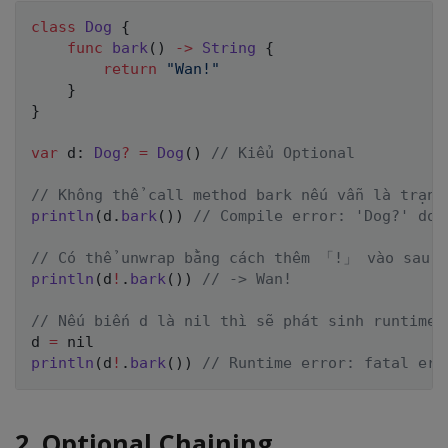
class
Dog
{
func
bark
(
)
->
String
{
return
"Wan!"
}
}
var
 d
:
Dog
?
=
Dog
(
)
// Kiểu Optional
// Không thể call method bark nếu vẫn là trạng
println
(
d
.
bark
(
)
)
// Compile error: 'Dog?' doe
// Có thể unwrap bằng cách thêm 「!」 vào sau b
println
(
d
!
.
bark
(
)
)
// -> Wan!
// Nếu biến d là nil thì sẽ phát sinh runtime
d 
=
nil
println
(
d
!
.
bark
(
)
)
// Runtime error: fatal err
2. Optional Chaining