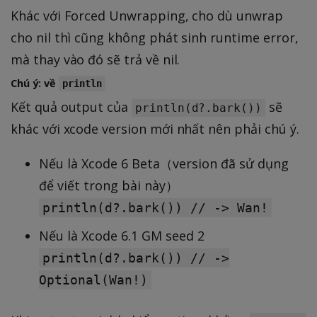
Khác với Forced Unwrapping, cho dù unwrap
cho nil thì cũng không phát sinh runtime error,
mà thay vào đó sẽ trả về nil.
Chú ý: về
println
Kết quả output của
sẽ
println(d?.bark())
khác với xcode version mới nhất nên phải chú ý.
Nếu là Xcode 6 Beta（version đã sử dụng
để viết trong bài này）
println(d?.bark()) // -> Wan!
Nếu là Xcode 6.1 GM seed 2
println(d?.bark()) // ->
Optional(Wan!)