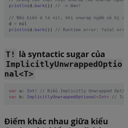
println
(
d
.
bark
(
)
)
// -> Wan!
// Nếu biến d là nil, khi unwrap ngầm sẽ bị ru
d 
=
nil
println
(
d
.
bark
(
)
)
// Runtime error: fatal erro
là syntactic sugar của
T!
ImplicitlyUnwrappedOptio
nal<T>
var
 a
:
Int
!
// Kiểu Implicitly Unwrapped Optio
var
 b
:
ImplicitlyUnwrappedOptional
<
Int
>
// Tươ
Điểm khác nhau giữa kiểu