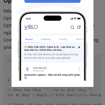
Optional
Nếu sử dụng kiểu Implicitly Unwrapped
Optional chứ không phải kiểu
Optional（
） thì có thể unwrap
Optional<T>
ngầm. Khi khai báo biến kiểu Implicitly
Unwrapped Optional thì sử dụng
chứ không
!
phải
.
?
class
Dog
{
func
bark
(
)
->
String
{
return
"Wan!"
}
}
// Khai báo bằng 「!」chứ ko phải bằng「?」
var
 d
:
Dog
!
=
Dog
(
)
// Kiểu Implicitly Unwrapp
// Không cần thực hiện unwrap（đã unwrap ngầm）