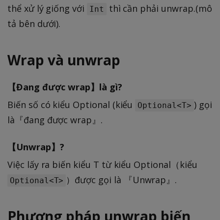
thể xử lý giống với
thì cần phải unwrap.(mô
Int
tả bên dưới).
Wrap và unwrap
【Đang được wrap】là gì?
Biến số có kiểu Optional (kiểu
) gọi
Optional<T>
là『đang được wrap』.
【Unwrap】?
Việc lấy ra biến kiểu T từ kiểu Optional（kiểu
）được gọi là 『Unwrap』.
Optional<T>
Phương pháp unwrap biến