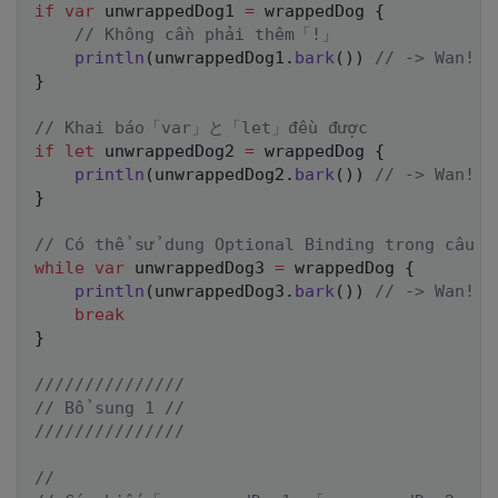
if
var
 unwrappedDog1 
=
 wrappedDog 
{
// Không cần phải thêm「!」
println
(
unwrappedDog1
.
bark
(
)
)
// -> Wan!
}
// Khai báo「var」と「let」đều được
if
let
 unwrappedDog2 
=
 wrappedDog 
{
println
(
unwrappedDog2
.
bark
(
)
)
// -> Wan!
}
// Có thể sử dung Optional Binding trong câu W
while
var
 unwrappedDog3 
=
 wrappedDog 
{
println
(
unwrappedDog3
.
bark
(
)
)
// -> Wan!
break
}
///////////////
// Bổ sung 1 //
///////////////
//