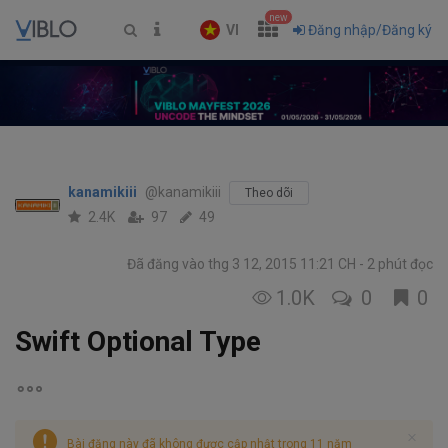
new
VI
Đăng nhập/Đăng ký
kanamikiii
@kanamikiii
Theo dõi
2.4K
97
49
Đã đăng vào thg 3 12, 2015 11:21 CH
2 phút đọc
1.0K
0
0
Swift Optional Type
Bài đăng này đã không được cập nhật trong 11 năm