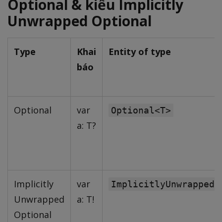
Optional & kiểu Implicitly
Unwrapped Optional
Type
Khai
Entity of type
báo
Optional
var
Optional<T>
a: T?
Implicitly
var
ImplicitlyUnwrappedO
Unwrapped
a: T!
Optional