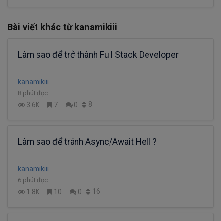
Bài viết khác từ kanamikiii
Làm sao để trở thành Full Stack Developer
kanamikiii
8 phút đọc
8
3.6K
7
0
Làm sao để tránh Async/Await Hell ?
kanamikiii
6 phút đọc
16
1.8K
10
0