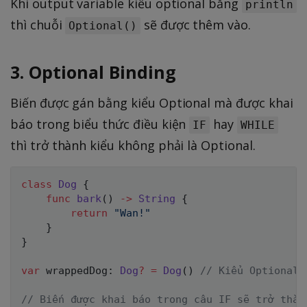
Khi output variable kiểu optional bằng
println
thì chuỗi
sẽ được thêm vào.
Optional()
3. Optional Binding
Biến được gán bằng kiểu Optional mà được khai
báo trong biểu thức điều kiện
hay
IF
WHILE
thì trở thành kiểu không phải là Optional.
class
Dog
{
func
bark
(
)
->
String
{
return
"Wan!"
}
}
var
 wrappedDog
:
Dog
?
=
Dog
(
)
// Kiểu Optional
// Biến được khai báo trong câu IF sẽ trở thàn