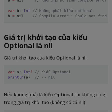
a 
=
nil
// Không phát sinh compile error
var
 b
:
Int
// Không phải kiểu optional
b 
=
nil
// Compile error : Could not find a
Giá trị khởi tạo của kiểu
Optional là nil
Giá trị khởi tạo của kiểu Optional là nil.
var
 a
:
Int
?
// Kiểu Optional
println
(
a
)
// -> nil
Nếu không phải là kiểu Optional thì không có gì
trong giá trị khởi tạo (không có cả nil)