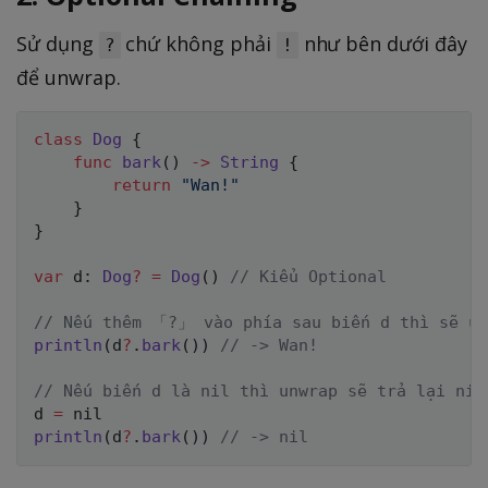
Sử dụng
chứ không phải
như bên dưới đây
?
!
để unwrap.
class
Dog
{
func
bark
(
)
->
String
{
return
"Wan!"
}
}
var
 d
:
Dog
?
=
Dog
(
)
// Kiểu Optional
// Nếu thêm 「?」 vào phía sau biến d thì sẽ un
println
(
d
?
.
bark
(
)
)
// -> Wan!
// Nếu biến d là nil thì unwrap sẽ trả lại nil
d 
=
nil
println
(
d
?
.
bark
(
)
)
// -> nil