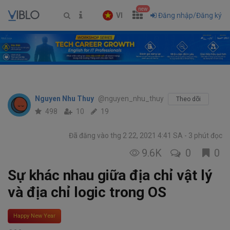
new
VI
Đăng nhập/Đăng ký
Nguyen Nhu Thuy
@nguyen_nhu_thuy
Theo dõi
498
10
19
Đã đăng vào thg 2 22, 2021 4:41 SA
3 phút đọc
9.6K
0
0
Sự khác nhau giữa địa chỉ vật lý
và địa chỉ logic trong OS
Happy New Year