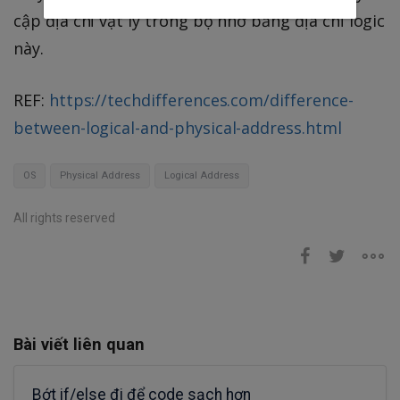
cập địa chỉ vật lý trong bộ nhớ bằng địa chỉ logic
này.
REF:
https://techdifferences.com/difference-
between-logical-and-physical-address.html
OS
Physical Address
Logical Address
All rights reserved
Bài viết liên quan
Bớt if/else đi để code sạch hơn