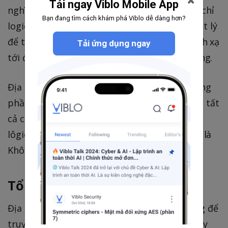
Tải ngay Viblo Mobile App
nghĩ rằng chương trình đang chạy trong địa chỉ
Bạn đang tìm cách khám phá Viblo dễ dàng hơn?
logic này. Nhưng chương trình cần bộ nhớ vật lý
để thực thi. Do đó, địa chỉ logic phải được ánh xạ
Tải ứng dụng ngay
tới địa chỉ vật lý trước khi chúng được sử dụng.
Địa chỉ logic được ánh xạ tới địa chỉ vật lý bằng
phần cứng gọi là Bộ quản lý bộ nhớ. Tập hợp tất
cả các địa chỉ vật lý tương ứng với các địa chỉ
lôgic trong không gian địa chỉ lôgic được gọi là
Không gian địa chỉ vật lý.
Tổng kết
Địa chỉ logic là một tham chiếu được sử dụng để
truy cập địa chỉ vật lý. Người dùng có thể truy