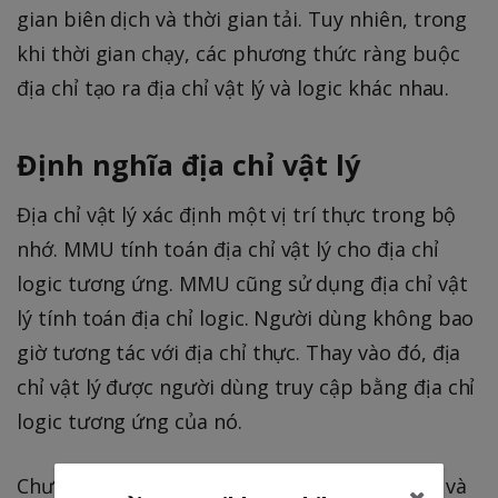
gian biên dịch và thời gian tải. Tuy nhiên, trong
khi thời gian chạy, các phương thức ràng buộc
địa chỉ tạo ra địa chỉ vật lý và logic khác nhau.
Định nghĩa địa chỉ vật lý
Địa chỉ vật lý xác định một vị trí thực trong bộ
nhớ. MMU tính toán địa chỉ vật lý cho địa chỉ
logic tương ứng. MMU cũng sử dụng địa chỉ vật
lý tính toán địa chỉ logic. Người dùng không bao
giờ tương tác với địa chỉ thực. Thay vào đó, địa
chỉ vật lý được người dùng truy cập bằng địa chỉ
logic tương ứng của nó.
Chương trình người dùng tạo ra địa chỉ logic và