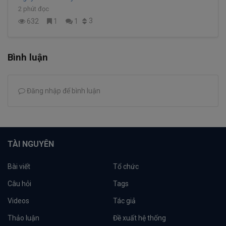
2 phút đọc
3
632
1
1
Bình luận
Đăng nhập để bình luận
TÀI NGUYÊN
Bài viết
Tổ chức
Câu hỏi
Tags
Videos
Tác giả
Thảo luận
Đề xuất hệ thống