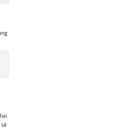
ụng
hai
 sẽ