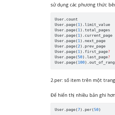
sử dụng các phương thức bên
User
.
count                
User
.
page
(
1
)
.
limit_value  
User
.
page
(
1
)
.
total_pages  
User
.
page
(
1
)
.
current_page 
User
.
page
(
1
)
.
next_page    
User
.
page
(
2
)
.
prev_page    
User
.
page
(
1
)
.
first_page
?
User
.
page
(
50
)
.
last_page
?
User
.
page
(
100
)
.
out_of_rang
2.per: số item trên một tran
Để hiển thị nhiều bản ghi hơn
User
.
page
(
7
)
.
per
(
50
)