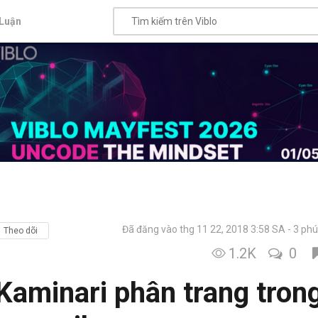
Luận
Đã đăng vào thg 11 22, 2018 3:58 SA
3 phú
Theo dõi
1.2K
0
aminari phân trang tron