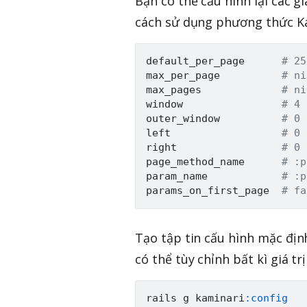
Bạn có thể cấu hình lại các g
cách sử dụng phương thức Ka
default_per_page      
# 25
max_per_page          
# ni
max_pages             
# ni
window                
# 4 
outer_window          
# 0 
left                  
# 0 
right                 
# 0 
page_method_name      
# :p
param_name            
# :p
params_on_first_page  
# fa
Tạo tập tin cấu hình mặc định
có thể tùy chỉnh bất kì giá t
rails g kaminari
:config