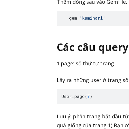
Thêm dòng sau vào Gemfile, s
   gem 
'kaminari'
Các câu query
1.page: số thứ tự trang
Lấy ra những user ở trang số
User
.
page
(
7
)
Lưu ý: phân trang bắt đầu từ 
quả giống của trang 1) Bạn có