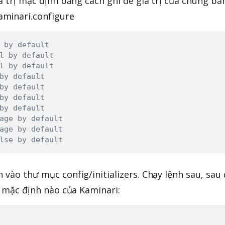
iá trị mặc định bắng cách ghi đè giá trị của chúng bằ
minari.configure
 by default
l by default
l by default
by default
by default
by default
by default
age by default
age by default
lse by default
 vào thư mục config/initializers. Chạy lệnh sau, sau
rị mặc định nào của Kaminari: