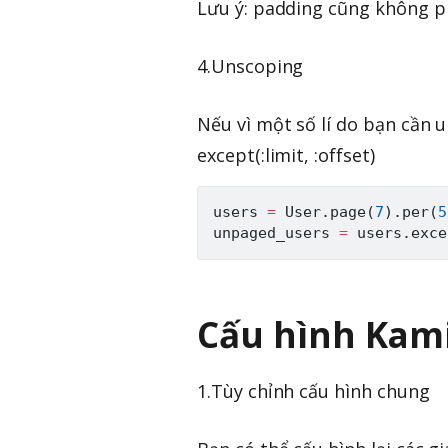
Lưu ý: padding cũng không p
4.Unscoping
Nếu vì một số lí do bạn cần 
except(:limit, :offset)
users 
=
User
.
page
(
7
)
.
per
(
5
unpaged_users 
=
 users
.
exce
Cấu hình Kam
1.Tùy chỉnh cấu hình chung