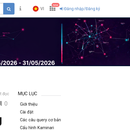
new
VI
Đăng nhập/Đăng ký
MỤC LỤC
t đọc
0
Giới thiệu
Cài đặt
g
Các câu query cơ bản
Cấu hình Kaminari