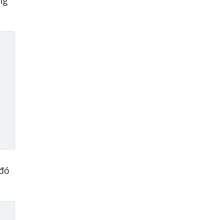
ng
 đó