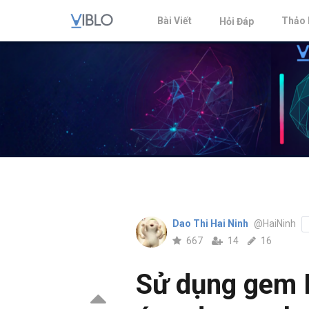
Bài Viết
Thảo 
Hỏi Đáp
Dao Thi Hai Ninh
@HaiNinh
667
14
16
Sử dụng gem K