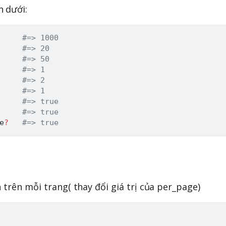
 dưới:
     
#=> 1000
     
#=> 20
     
#=> 50
     
#=> 1
     
#=> 2
     
#=> 1
#=> true
#=> true
e
?
#=> true
g
 trên mỗi trang( thay đổi giá trị của per_page)