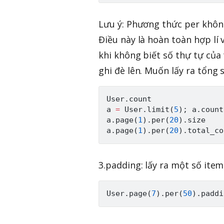
Lưu ý: Phương thức per khôn
Điều này là hoàn toàn hợp lí 
khi không biết số thự tự của 
ghi đè lên. Muốn lấy ra tổng
User
.
count                
a 
=
User
.
limit
(
5
)
;
 a
.
count
a
.
page
(
1
)
.
per
(
20
)
.
size    
a
.
page
(
1
)
.
per
(
20
)
.
total_co
3.padding: lấy ra một số item
User
.
page
(
7
)
.
per
(
50
)
.
paddi