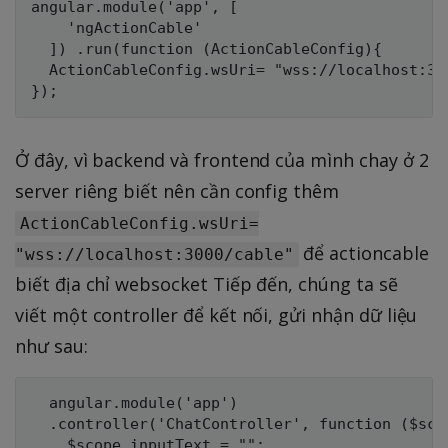
angular.module('app', [

    'ngActionCable'

  ]) .run(function (ActionCableConfig){

  ActionCableConfig.wsUri= "wss://localhost:300
Ở đây, vì backend và frontend của mình chay ở 2
server riêng biết nên cần config thêm
ActionCableConfig.wsUri=
để actioncable
"wss://localhost:3000/cable"
biết địa chỉ websocket Tiếp đến, chúng ta sẽ
viết một controller để kết nối, gửi nhận dữ liệu
như sau:
  angular.module('app')

  .controller('ChatController', function ($sco
    $scope.inputText = "";
