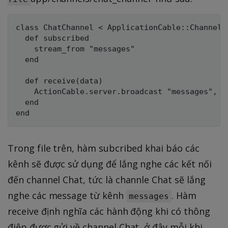
class ChatChannel < ApplicationCable::Channel

  def subscribed

    stream_from "messages"

  end

  def receive(data)

    ActionCable.server.broadcast "messages", da
  end

Trong file trên, hàm subcribed khai báo các
kênh sẽ được sử dụng để lắng nghe các kết nối
đến channel Chat, tức là channle Chat sẽ lắng
nghe các message từ kênh
. Hàm
messages
receive định nghĩa các hành động khi có thông
điệp được gửi về channel Chat, ở đây mỗi khi