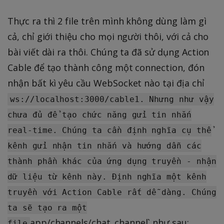
Thực ra thì 2 file trên mình không dùng làm gì
cả, chỉ giới thiệu cho mọi người thôi, với cả cho
bài viết dài ra thôi. Chúng ta đã sử dụng Action
Cable để tạo thành công một connection, đón
nhận bất kì yêu cầu WebSocket nào tại địa chỉ
ws://localhost:3000/cable1. Nhưng như vậy
chưa đủ để tạo chức năng gửi tin nhắn
real-time. Chúng ta cần định nghĩa cụ thể
kênh gửi nhận tin nhắn và hướng dẫn các
thành phần khác của ứng dụng truyền - nhận
dữ liệu từ kênh này. Định nghĩa một kênh
truyền với Action Cable rất dễ dàng. Chúng
ta sẽ tạo ra một
app/channels/chat_channel` như sau:
file