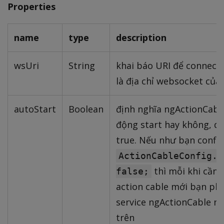
Properties
name
type
description
wsUri
String
khai báo URI để connect 
là địa chỉ websocket của
autoStart
Boolean
định nghĩa ngActionCabl
động start hay không, de
true. Nếu như bạn config
ActionCableConfig.a
thì mỗi khi cần 
false;
action cable mới bạn phả
service ngActionCable nh
trên