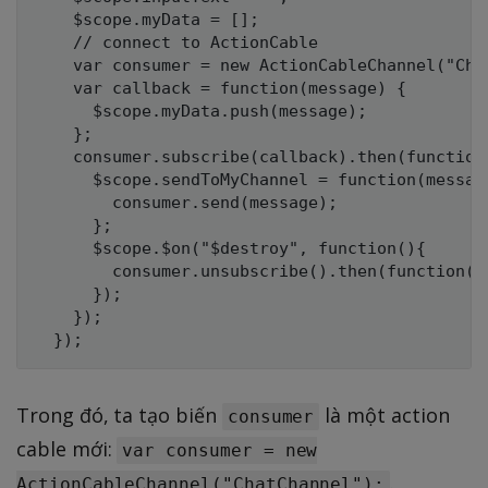
    $scope.myData = [];

    // connect to ActionCable

    var consumer = new ActionCableChannel("Chat
    var callback = function(message) {

      $scope.myData.push(message);

    };

    consumer.subscribe(callback).then(function(
      $scope.sendToMyChannel = function(message
        consumer.send(message);

      };

      $scope.$on("$destroy", function(){

        consumer.unsubscribe().then(function()
      });

    });

Trong đó, ta tạo biến
là một action
consumer
cable mới:
var consumer = new
.
ActionCableChannel("ChatChannel");