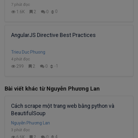
7 phút đọc
0
1.6K
2
0
AngularJS Directive Best Practices
Trieu Duc Phuong
4 phút đọc
-1
299
2
0
Bài viết khác từ Nguyễn Phương Lan
Cách scrape một trang web bằng python và
BeautifulSoup
Nguyễn Phương Lan
3 phút đọc
4
6.6K
2
0