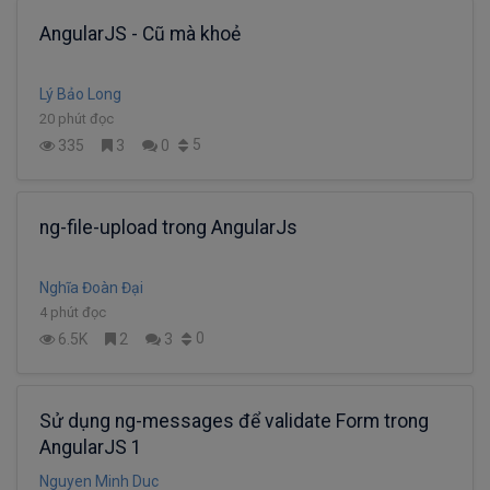
AngularJS - Cũ mà khoẻ
Lý Bảo Long
20 phút đọc
5
335
3
0
ng-file-upload trong AngularJs
Nghĩa Đoàn Đại
4 phút đọc
0
6.5K
2
3
Sử dụng ng-messages để validate Form trong
AngularJS 1
Nguyen Minh Duc