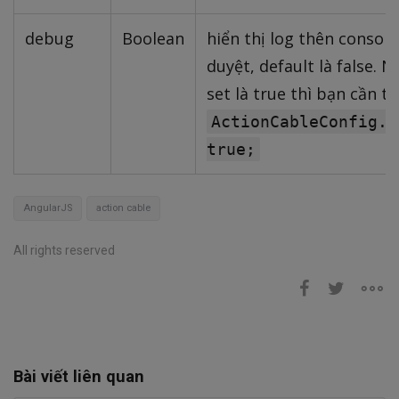
debug
Boolean
hiển thị log thên console
duyệt, default là false.
set là true thì bạn cần 
ActionCableConfig.d
true;
AngularJS
action cable
All rights reserved
Bài viết liên quan