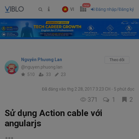
new
VI
Đăng nhập/Đăng ký
Nguyễn Phương Lan
Theo dõi
@nguyen.phuong.lan
510
33
23
Đã đăng vào thg 2 28, 2017 3:23 CH
5 phút đọc
371
1
2
Sử dụng Action cable với
angularjs