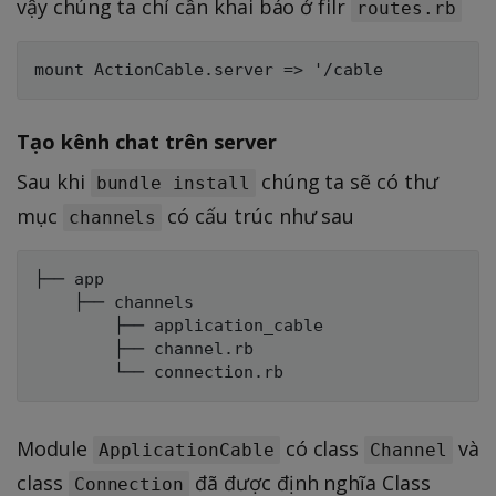
vậy chúng ta chỉ cần khai báo ở filr
routes.rb
Tạo kênh chat trên server
Sau khi
chúng ta sẽ có thư
bundle install
mục
có cấu trúc như sau
channels
├── app

    ├── channels

        ├── application_cable

        ├── channel.rb

Module
có class
và
ApplicationCable
Channel
class
đã được định nghĩa Class
Connection