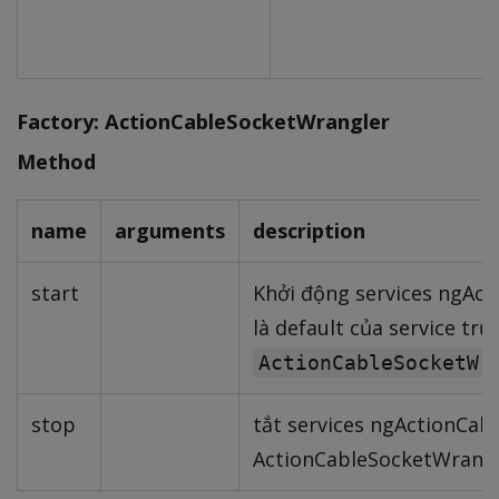
Factory: ActionCableSocketWrangler
Method
name
arguments
description
start
Khởi động services ngActi
là default của service trừ
ActionCableSocketWr
stop
tắt services ngActionCabl
ActionCableSocketWrangle