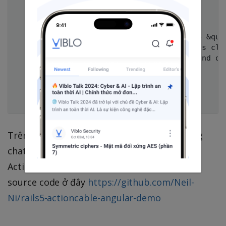
    <br />

    <section>

          You can

          &quot;<kbd>Ctrl+c</kbd>&quot; + &quo
          the server to see how it affects clie
          Each client will maintain one and on
        </div>

      </div>

    </section>

Trên đây là bài hướng dẫn tạo một ứng dụng
chat đơn giản giữa rails-angularjs sử dụng
Action cable, các bạn có thể xem một ví dụ
source code ở đây
https://github.com/Neil-
Ni/rails5-actioncable-angular-demo