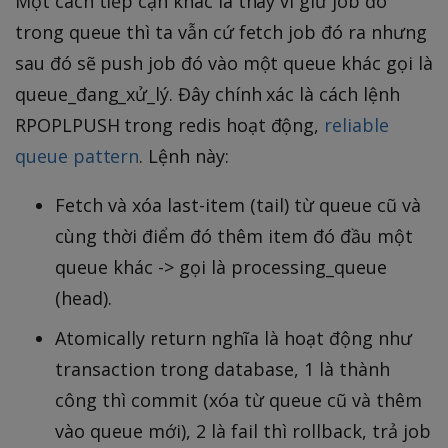
Một cách tiếp cận khác là thay vì giữ job đó
trong queue thì ta vẫn cứ fetch job đó ra nhưng
sau đó sẽ push job đó vào một queue khác gọi là
queue_đang_xử_lý. Đây chính xác là cách lệnh
RPOPLPUSH trong redis hoạt động,
reliable
queue pattern
. Lệnh này:
Fetch và xóa last-item (tail) từ queue cũ và
cùng thời điểm đó thêm item đó đầu một
queue khác -> gọi là processing_queue
(head).
Atomically return nghĩa là hoạt động như
transaction trong database, 1 là thành
công thì commit (xóa từ queue cũ và thêm
vào queue mới), 2 là fail thì rollback, trả job