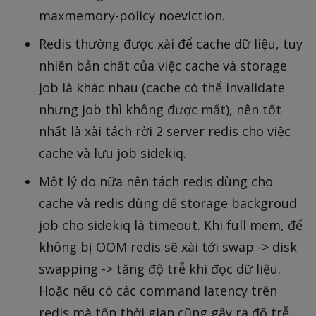
maxmemory-policy noeviction.
Redis thường được xài để cache dữ liệu, tuy
nhiên bản chất của việc cache và storage
job là khác nhau (cache có thể invalidate
nhưng job thì không được mất), nên tốt
nhất là xài tách rời 2 server redis cho việc
cache và lưu job sidekiq.
Một lý do nữa nên tách redis dùng cho
cache và redis dùng để storage backgroud
job cho sidekiq là timeout. Khi full mem, để
không bị OOM redis sẽ xài tới swap -> disk
swapping -> tăng độ trễ khi đọc dữ liệu.
Hoặc nếu có các command latency trên
redis mà tốn thời gian cũng gây ra độ trễ