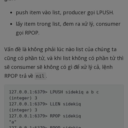
push item vào list, producer gọi LPUSH.
lấy item trong list, đem ra xử lý, consumer
gọi RPOP.
Vấn đề là không phải lúc nào list của chúng ta
cũng có phần tử, và khi list không có phần tử thì
sẽ consumer sẽ không có gì để xử lý cả, lệnh
RPOP trả về
.
nil
127.0.0.1:6379> LPUSH sidekiq a b c

(integer) 3

127.0.0.1:6379> LLEN sidekiq

(integer) 3

127.0.0.1:6379> RPOP sidekiq

"a"
