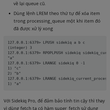
về lại queue cũ.
Dùng lệnh LREM theo thứ tự để xóa item
trong processing_queue một khi item đó
đã được xử lý xong
127.0.0.1:6379> LPUSH sidekiq a b c

(integer) 3

127.0.0.1:6379> RPOPLPUSH sidekiq sidekiq_curre
"a"

127.0.0.1:6379> LRANGE sidekiq 0 -1

1) "c"

2) "b"

127.0.0.1:6379> LRANGE sidekiq_current_processi
Với Sidekiq Pro, để đảm bảo tính tin cậy thì thay
vì dùng fetch ta có hàm super_fetch sử dụng