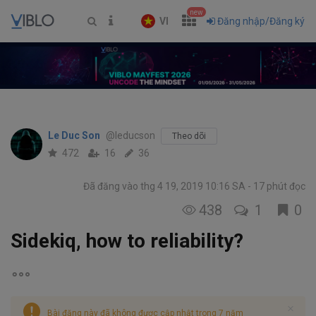
new
VI
Đăng nhập/Đăng ký
Le Duc Son
@leducson
Theo dõi
472
16
36
Đã đăng vào thg 4 19, 2019 10:16 SA
17 phút đọc
438
1
0
Sidekiq, how to reliability?
Bài đăng này đã không được cập nhật trong 7 năm