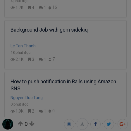
4 phút đọc
16
1.7K
4
1
Background Job with gem sidekiq
Le Tan Thanh
18 phút đọc
7
2.1K
3
1
How to push notification in Rails using Amazon
SNS
Nguyen Duc Tung
0 phút đọc
0
1.9K
2
1
0
•
•
•
•