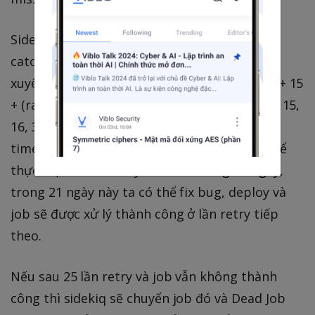
Sidekiq có built-in một chơ chế để retry, sẽ
catch các exception và tự động retry thường
xuyên dựa trên công thức (retry_count ** 4) + 15
+ (rand(30) * (retry_count + 1)) (tương đương 15,
16, 31, 96, 271, ... giây + một lượng random
time), với giá trị default retry là 25 nghĩa là để
thực hiện 25 lần retry sẽ vào khoảng 21 ngày,
trong 21 ngày này ta có thể fix bug, deploy và
job sẽ được xử lý thành công ở lần retry tiếp
theo.
Nếu sau 25 lần retry và job vẫn không thành
công thì sidekiq sẽ chuyển job đó và Dead Job