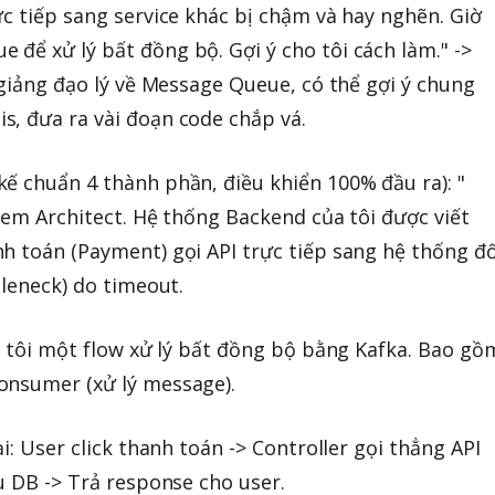
ực tiếp sang service khác bị chậm và hay nghẽn. Giờ
để xử lý bất đồng bộ. Gợi ý cho tôi cách làm." ->
 giảng đạo lý về Message Queue, có thể gợi ý chung
, đưa ra vài đoạn code chắp vá.
ế chuẩn 4 thành phần, điều khiển 100% đầu ra): "
stem Architect. Hệ thống Backend của tôi được viết
h toán (Payment) gọi API trực tiếp sang hệ thống đố
tleneck) do timeout.
ho tôi một flow xử lý bất đồng bộ bằng Kafka. Bao gồ
onsumer (xử lý message).
i: User click thanh toán -> Controller gọi thẳng API
u DB -> Trả response cho user.