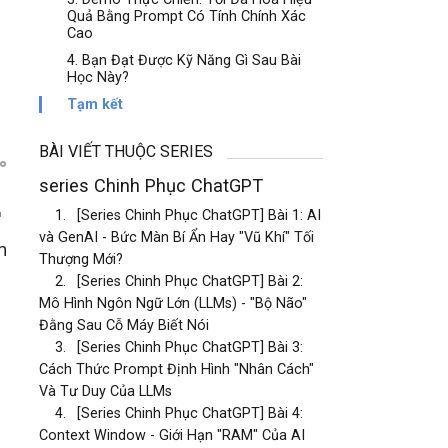
Quả Bằng Prompt Có Tính Chính Xác
Cao
4. Bạn Đạt Được Kỹ Năng Gì Sau Bài
Học Này?
Tạm kết
BÀI VIẾT THUỘC SERIES
series Chinh Phục ChatGPT
"
1.
[Series Chinh Phục ChatGPT] Bài 1: AI
và GenAI - Bức Màn Bí Ẩn Hay "Vũ Khí" Tối
n
Thượng Mới?
2.
[Series Chinh Phục ChatGPT] Bài 2:
Mô Hình Ngôn Ngữ Lớn (LLMs) - "Bộ Não"
Đằng Sau Cỗ Máy Biết Nói
3.
[Series Chinh Phục ChatGPT] Bài 3:
Cách Thức Prompt Định Hình "Nhân Cách"
Và Tư Duy Của LLMs
4.
[Series Chinh Phục ChatGPT] Bài 4:
Context Window - Giới Hạn "RAM" Của AI