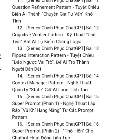
11.
[Series Chinh Phục ChatGPT] Bài 11:
Question Refinement Pattern - Tuyệt Chiêu
Biến AI Thành "Chuyên Gia Tư Vấn" Khó
Tính
h
12.
[Series Chinh Phục ChatGPT] Bài 12:
Cognitive Verifier Pattern - Kỹ Thuật "Unit
Test" Bắt AI Tự Kiểm Chứng Logic
13.
[Series Chinh Phục ChatGPT] Bài 13:
c
Flipped Interaction Pattern - Tuyệt Chiêu
"Đảo Ngược Vai Trò", Để AI Trở Thành
Người Dẫn Dắt
ờ
14.
[Series Chinh Phục ChatGPT] Bài 14:
Context Manager Pattern - Nghệ Thuật
Quản Lý "State" Giữ AI Luôn Tỉnh Táo
15.
[Series Chinh Phục ChatGPT] Bài 15:
Super Prompt (Phần 1) - Nghệ Thuật Lắp
Ráp "Vũ Khí Hạng Nặng" Từ Các Prompt
Pattern
16.
[Series Chinh Phục ChatGPT] Bài 16:
Super Prompt (Phần 2) - "Thổi Hồn" Cho
g
Chatbot Hoạt Động Liên Tục