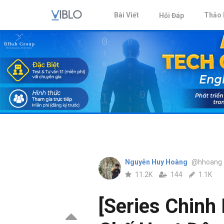
Bài Viết
Thảo 
Hỏi Đáp
Nguyễn Huy Hoàng
@hhoang
11.2K
144
1.1K
[Series Chinh