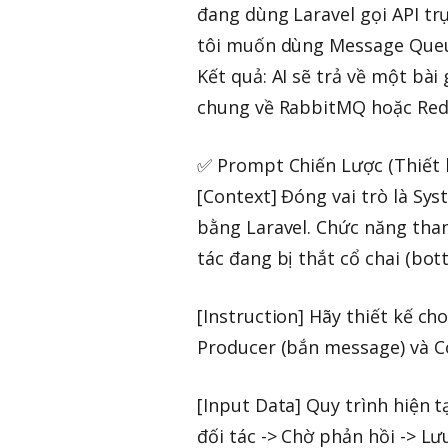
đang dùng Laravel gọi API tr
tôi muốn dùng Message Queue 
Kết quả: AI sẽ trả về một bài
chung về RabbitMQ hoặc Redis
✅ Prompt Chiến Lược (Thiết k
[Context] Đóng vai trò là Sy
bằng Laravel. Chức năng than
tác đang bị thắt cổ chai (bot
[Instruction] Hãy thiết kế c
Producer (bắn message) và C
[Input Data] Quy trình hiện tạ
đối tác -> Chờ phản hồi -> Lư