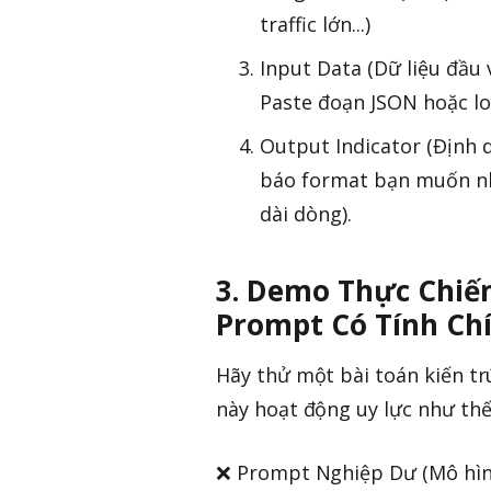
traffic lớn...)
Input Data (Dữ liệu đầu v
Paste đoạn JSON hoặc log
Output Indicator (Định 
báo format bạn muốn nhận
dài dòng).
3. Demo Thực Chiến
Prompt Có Tính Ch
Hãy thử một bài toán kiến tr
này hoạt động uy lực như thế
❌ Prompt Nghiệp Dư (Mô hình