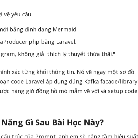
ả về yêu cầu:
 mới bằng định dạng Mermaid.
kaProducer.php bằng Laravel.
gram, không giải thích lý thuyết thừa thãi."
chính xác từng khối thông tin. Nó vẽ ngay một sơ đồ
oạn code Laravel áp dụng đúng Kafka facade/library
 được hàng giờ đồng hồ mò mẫm vẽ vời và setup code
 Năng Gì Sau Bài Học Này?
 cấu trúc của Prompt, anh em sẽ nâng tầm hiệu suấ