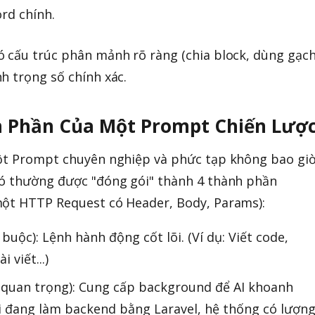
rd chính.
ó cấu trúc phân mảnh rõ ràng (chia block, dùng gạc
h trọng số chính xác.
nh Phần Của Một Prompt Chiến Lượ
một Prompt chuyên nghiệp và phức tạp không bao gi
Nó thường được "đóng gói" thành 4 thành phần
một HTTP Request có Header, Body, Params):
t buộc): Lệnh hành động cốt lõi. (Ví dụ: Viết code,
 viết...)
 quan trọng): Cung cấp background để AI khoanh
Tôi đang làm backend bằng Laravel, hệ thống có lượn