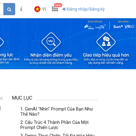
new
VI
Đăng nhập/Đăng ký
MỤC LỤC
ọc
0
1. GenAI "Nhìn" Prompt Của Bạn Như
Thế Nào?
2. Cấu Trúc 4 Thành Phần Của Một
Prompt Chiến Lược
3. Demo Thực Chiến: Tối Đa Hóa Hiệu