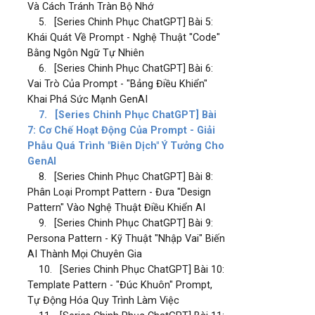
Và Cách Tránh Tràn Bộ Nhớ
5.
[Series Chinh Phục ChatGPT] Bài 5:
Khái Quát Về Prompt - Nghệ Thuật "Code"
Bằng Ngôn Ngữ Tự Nhiên
6.
[Series Chinh Phục ChatGPT] Bài 6:
Vai Trò Của Prompt - "Bảng Điều Khiển"
Khai Phá Sức Mạnh GenAI
7.
[Series Chinh Phục ChatGPT] Bài
7: Cơ Chế Hoạt Động Của Prompt - Giải
Phẫu Quá Trình "Biên Dịch" Ý Tưởng Cho
GenAI
8.
[Series Chinh Phục ChatGPT] Bài 8:
Phân Loại Prompt Pattern - Đưa "Design
Pattern" Vào Nghệ Thuật Điều Khiển AI
9.
[Series Chinh Phục ChatGPT] Bài 9:
Persona Pattern - Kỹ Thuật "Nhập Vai" Biến
AI Thành Mọi Chuyên Gia
10.
[Series Chinh Phục ChatGPT] Bài 10:
Template Pattern - "Đúc Khuôn" Prompt,
Tự Động Hóa Quy Trình Làm Việc