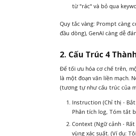
từ "rác" và bỏ qua keywo
Quy tắc vàng: Prompt càng c
đầu dòng), GenAI càng dễ đán
2. Cấu Trúc 4 Thà
Để tối ưu hóa cơ chế trên, 
là một đoạn văn liền mạch. 
(tương tự như cấu trúc của 
Instruction (Chỉ thị - Bắ
Phân tích log, Tóm tắt bài
Context (Ngữ cảnh - Rất
vùng xác suất. (Ví dụ: 