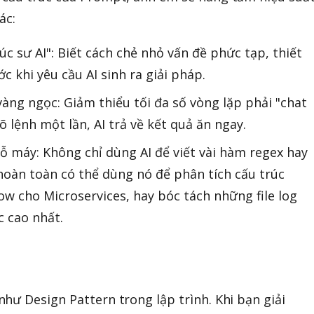
ác:
c sư AI": Biết cách chẻ nhỏ vấn đề phức tạp, thiết
c khi yêu cầu AI sinh ra giải pháp.
vàng ngọc: Giảm thiểu tối đa số vòng lặp phải "chat
 gõ lệnh một lần, AI trả về kết quả ăn ngay.
cỗ máy: Không chỉ dùng AI để viết vài hàm regex hay
 hoàn toàn có thể dùng nó để phân tích cấu trúc
low cho Microservices, hay bóc tách những file log
c cao nhất.
hư Design Pattern trong lập trình. Khi bạn giải