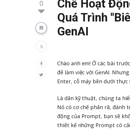
Chế Hoạt Độn
0
Quá Trình "Bi
GenAI
Chào anh em! Ở các bài trước
để làm việc với GenAI. Nhưng
Enter, cỗ máy bên dưới thực 
Là dân kỹ thuật, chúng ta hi
Nó có cơ chế phân rã, đánh t
động của Prompt, bạn sẽ khô
thiết kế những Prompt có cấu