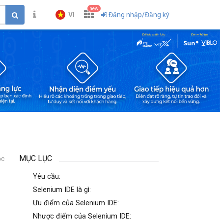
new
VI
Đăng nhập/Đăng ký
MỤC LỤC
ọc
1
Yêu cầu:
Selenium IDE là gì:
Ưu điểm của Selenium IDE:
Nhược điểm của Selenium IDE: