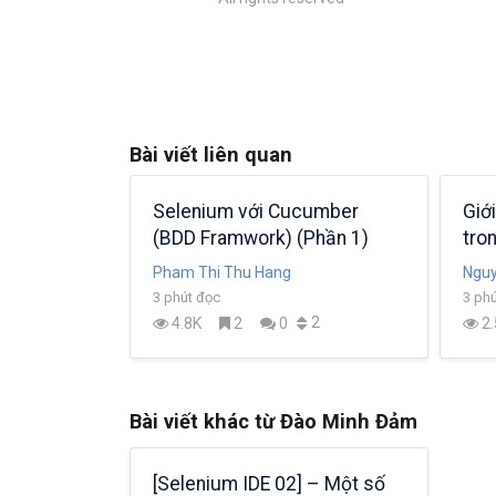
Bài viết liên quan
nium
Selenium với Cucumber
Giớ
(BDD Framwork) (Phần 1)
tro
Pham Thi Thu Hang
Nguy
3 phút đọc
3 ph
0
2
4.8K
2
0
2.
Bài viết khác từ Đào Minh Đảm
[Selenium IDE 02] – Một số