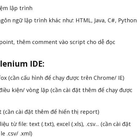
ệm lập trình
ngôn ngữ lập trình khác như: HTML, Java, C#, Python
kpoint, thêm comment vào script cho dễ đọc
lenium IDE:
efox (cần cấu hình để chạy được trên Chrome/ IE)
điều kiện/ vòng lặp (cần cài đặt thêm để chạy được
 (cần cài đặt thêm để hiển thị report)
từ file: text (.txt), excel (.xls), .csv... (cần cài đặt
e .csv/ .xml)