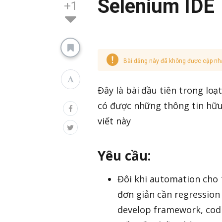
Selenium IDE
+1
Bài đăng này đã không được cập nh
Đây là bài đầu tiên trong lo
có được những thông tin hữu 
viết này
Yêu cầu:
Đôi khi automation cho 
đơn giản cần regression 
develop framework, codi