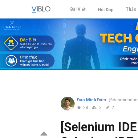
Bài Viết
Thảo 
Hỏi Đáp
Đào Minh Đảm
@daominhda
28
3
2
[Selenium IDE 