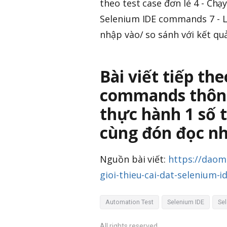
theo test case đơn lẻ 4 - Chạ
Selenium IDE commands 7 - Loc
nhập vào/ so sánh với kết quả
Bài viết tiếp th
commands thông
thực hành 1 số t
cùng đón đọc nh
Nguồn bài viết:
https://daom
gioi-thieu-cai-dat-selenium-i
Automation Test
Selenium IDE
Se
All rights reserved