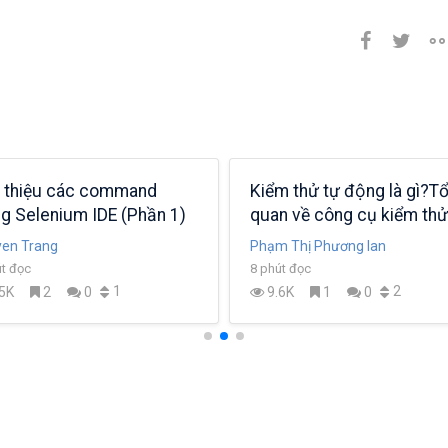
i thiệu các command
Kiểm thử tự động là gì?
ng Selenium IDE (Phần 1)
quan về công cụ kiểm thử
Selenium
en Trang
Phạm Thị Phương lan
út đọc
8 phút đọc
1
2
5K
2
0
9.6K
1
0