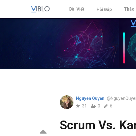
Bài Viết
Thảo 
Hỏi Đáp
Nguyen Quyen
@NguyenQuye
31
0
6
Scrum Vs. Ka