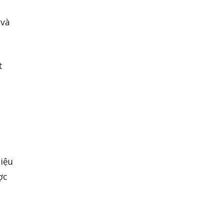
 và
t
iệu
ợc