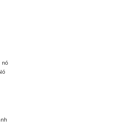
, nó
 Nó
anh