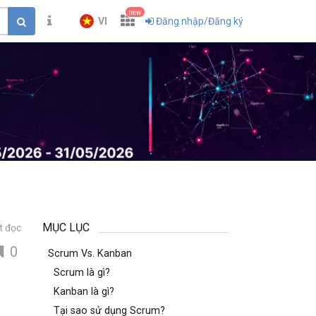
new
VI
Đăng nhập/Đăng ký
MỤC LỤC
t đọc
0
Scrum Vs. Kanban
Scrum là gì?
Kanban là gì?
Tại sao sử dụng Scrum?