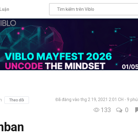
Luận
Đã đăng vào thg 2 19, 2021 2:01 CH
9 phú
n
Theo dõi
133
0
nban