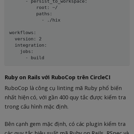
      - persist_to_workspace:

          root: ~/

          paths:

            - ./hix

workflows:

  version: 2

  integration:

    jobs:

Ruby on Rails với RuboCop trên CircleCI
RuboCop là công cụ linting mã Ruby phổ biến
nhất hiện có, với gần 400 quy tắc được kiểm tra
trong cấu hình mặc định.
Bên cạnh gem mặc định, có các plugin kiểm tra
các quy tắc hiệu suất mã Ruby on Rails, RSpec và