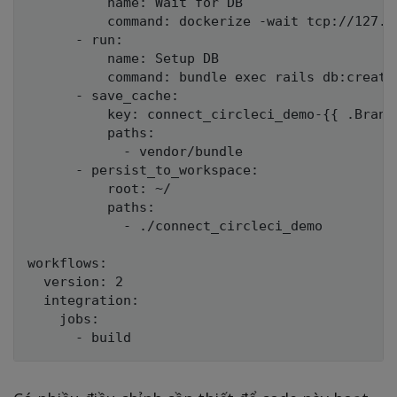
          name: Wait for DB

          command: dockerize -wait tcp://127.0.
      - run:

          name: Setup DB

          command: bundle exec rails db:create 
      - save_cache:

          key: connect_circleci_demo-{{ .Branc
          paths:

            - vendor/bundle

      - persist_to_workspace:

          root: ~/

          paths:

            - ./connect_circleci_demo

workflows:

  version: 2

  integration:

    jobs:
