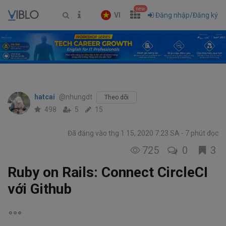
new
VI
Đăng nhập/Đăng ký
hatcai
@nhungdt
Theo dõi
498
5
15
Đã đăng vào thg 1 15, 2020 7:23 SA
7 phút đọc
725
0
3
Ruby on Rails: Connect CircleCI
với Github