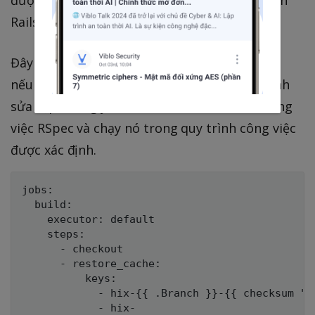
Rails.
Đây là công việc hoàn hảo cho CircleCI, vì vậy
nếu bạn đã quyết định thực hiện nó, hãy chỉnh
sửa tệp config.yml đã tạo trước đó, thêm công
việc RSpec và chạy nó trong quy trình công việc
được xác định.
jobs:

  build:

    executor: default

    steps:

      - checkout

      - restore_cache:

          keys:

            - hix-{{ .Branch }}-{{ checksum "Ge
            - hix-
