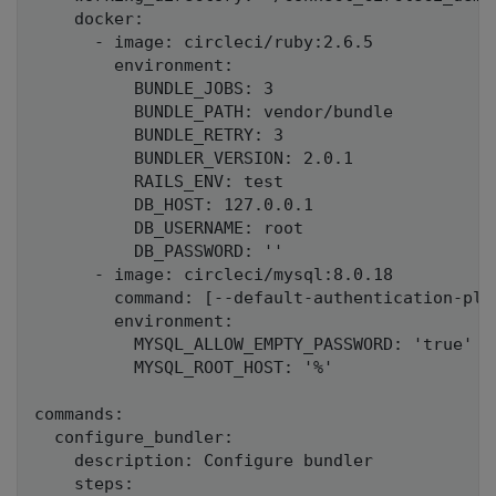
    docker:

      - image: circleci/ruby:2.6.5

        environment:

          BUNDLE_JOBS: 3

          BUNDLE_PATH: vendor/bundle

          BUNDLE_RETRY: 3

          BUNDLER_VERSION: 2.0.1

          RAILS_ENV: test

          DB_HOST: 127.0.0.1

          DB_USERNAME: root

          DB_PASSWORD: ''

      - image: circleci/mysql:8.0.18

        command: [--default-authentication-plu
        environment:

          MYSQL_ALLOW_EMPTY_PASSWORD: 'true'

          MYSQL_ROOT_HOST: '%'

commands:

  configure_bundler:

    description: Configure bundler

    steps:
