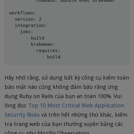
          command: bundle exec brakeman

workflows:

  version: 2

  integration:

    jobs:

      - build

      - brakeman:

          requires:

Hãy nhớ rằng, sử dụng bất kỳ công cụ kiểm toán
bảo mật nào cũng không đảm bảo rằng ứng
dụng Ruby on Rails của bạn an toàn 100%. Vui
lòng đọc
Top 10 Most Critical Web Application
Security Risks
và trên hết những thứ khác, kiểm
tra trang web của bạn thường xuyên bằng các
công cụ như Mozilla Observatory.