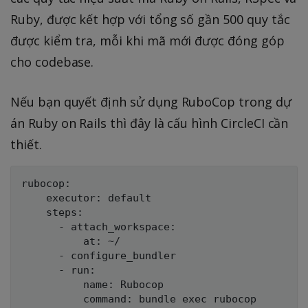
Ruby, được kết hợp với tổng số gần 500 quy tắc
được kiểm tra, mỗi khi mã mới được đóng góp
cho codebase.
Nếu bạn quyết định sử dụng RuboCop trong dự
án Ruby on Rails thì đây là cấu hình CircleCI cần
thiết.
rubocop:

    executor: default

    steps:

      - attach_workspace:

          at: ~/

      - configure_bundler

      - run:

          name: Rubocop

          command: bundle exec rubocop
