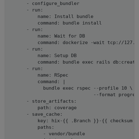
      - configure_bundler

      - run:

          name: Install bundle

          command: bundle install

      - run:

          name: Wait for DB

          command: dockerize -wait tcp://127.0.
      - run:

          name: Setup DB

          command: bundle exec rails db:create 
      - run:

          name: RSpec

          command: |

            bundle exec rspec --profile 10 \

                              --format progress
      - store_artifacts:

          path: coverage

      - save_cache:

          key: hix-{{ .Branch }}-{{ checksum "G
          paths:

            - vendor/bundle
