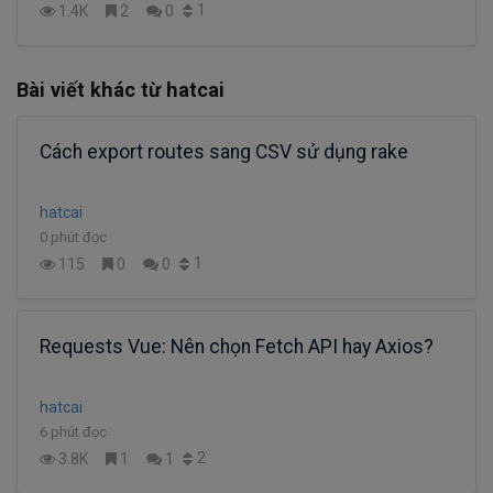
1
1.4K
2
0
Bài viết khác từ hatcai
Cách export routes sang CSV sử dụng rake
hatcai
0 phút đọc
1
115
0
0
Requests Vue: Nên chọn Fetch API hay Axios?
hatcai
6 phút đọc
2
3.8K
1
1