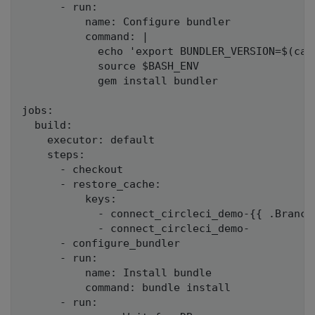
      - run:

          name: Configure bundler

          command: |

            echo 'export BUNDLER_VERSION=$(cat
            source $BASH_ENV

            gem install bundler

jobs:

  build:

    executor: default

    steps:

      - checkout

      - restore_cache:

          keys:

            - connect_circleci_demo-{{ .Branch
            - connect_circleci_demo-

      - configure_bundler

      - run:

          name: Install bundle

          command: bundle install

      - run:
