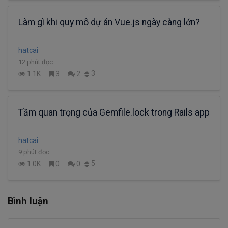
Làm gì khi quy mô dự án Vue.js ngày càng lớn?
hatcai
12 phút đọc
3
1.1K
3
2
Tầm quan trọng của Gemfile.lock trong Rails app
hatcai
9 phút đọc
5
1.0K
0
0
Bình luận