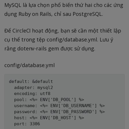
MySQL là lựa chọn phổ biến thứ hai cho các ứng
dụng Ruby on Rails, chỉ sau PostgreSQL.
Để CircleCI hoạt động, bạn sẽ cần một thiết lập
cụ thể trong tệp config/database.yml. Lưu ý
rằng dotenv-rails gem được sử dụng.
config/database.yml
default: &default

  adapter: mysql2

  encoding: utf8

  pool: <%= ENV['DB_POOL'] %>

  username: <%= ENV['DB_USERNAME'] %>

  password: <%= ENV['DB_PASSWORD'] %>

  host: <%= ENV['DB_HOST'] %>

  port: 3306
