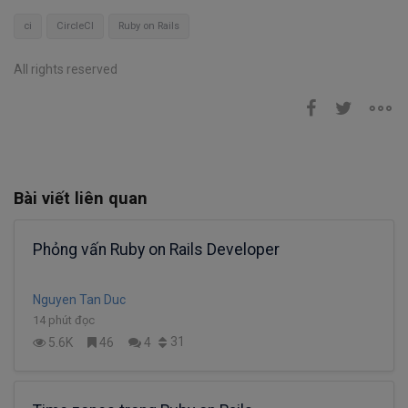
ci
CircleCI
Ruby on Rails
All rights reserved
Bài viết liên quan
Phỏng vấn Ruby on Rails Developer
Nguyen Tan Duc
14 phút đọc
31
5.6K
46
4