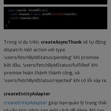
Trong ví dụ trên,
createAsyncThunk
sẽ tự động
dispatch một action với type
'users/fetchByIdStatus/pending' khi promise
bắt đầu, 'users/fetchByIdStatus/fulfilled' khi
promise hoàn thành thành công, và
'users/fetchByIdStatus/rejected' khi có lỗi xảy ra.
createEntityAdapter
createEntityAdapter
giúp bạn quản lý trạng thái
có cấu trúc phức tạp một cách dễ dàng. Nó tạo