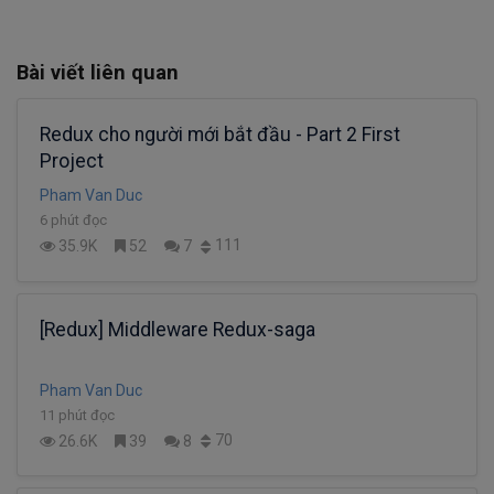
Bài viết liên quan
Redux cho người mới bắt đầu - Part 2 First
Project
Pham Van Duc
6 phút đọc
111
35.9K
52
7
[Redux] Middleware Redux-saga
Pham Van Duc
11 phút đọc
70
26.6K
39
8