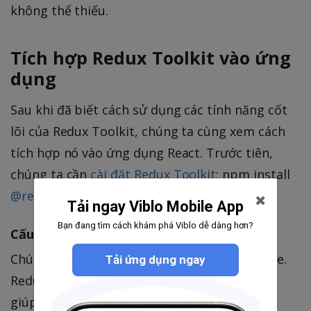
không thể thiếu.
Tích hợp Redux Toolkit vào ứng
dụng
Sau khi đã biết cách sử dụng các tính năng cốt
lõi của Redux Toolkit, chúng ta cùng xem cách
tích hợp nó vào ứng dụng React. Trước tiên,
chúng ta cần
cài đặt Redux Toolkit
: npm install
@reduxjs
/toolkit
Tải ngay Viblo Mobile App
Bạn đang tìm cách khám phá Viblo dễ dàng hơn?
Cấu hình store
Chúng ta sẽ bắt đầu bằng cách cấu hình store.
Tải ứng dụng ngay
Redux Toolkit cung cấp hàm
configureStore
giúp việc này trở nên dễ dàng.