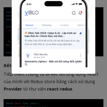
Kết nối React với Redux
Tiếp theo, chúng ta sẽ kết nối ứng dụng React
của mình với Redux store bằng cách sử dụng
Provider
từ thư viện
react-redux
.