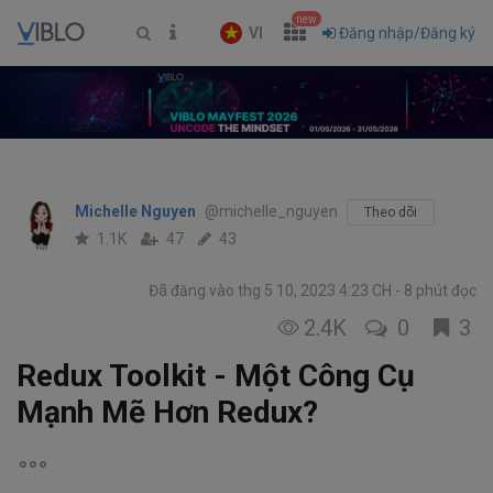
new
VI
Đăng nhập/Đăng ký
Michelle Nguyen
@michelle_nguyen
Theo dõi
1.1K
47
43
Đã đăng vào thg 5 10, 2023 4:23 CH
8 phút đọc
2.4K
0
3
Redux Toolkit - Một Công Cụ
Mạnh Mẽ Hơn Redux?