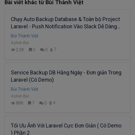
Bài viết khác từ Bùi Thành Việt
Chạy Auto Backup Database & Toàn bộ Project
Laravel - Push Notification Vào Slack Dễ Dàng
(Full Demo)
Bùi Thành Việt
4 phút đọc
7
2.0K
5
0
Service Backup DB Hằng Ngày - Đơn giản Trong
Laravel (Có Demo)
Bùi Thành Việt
4 phút đọc
4
888
7
0
Tối Ưu Ảnh Với Laravel Cực Đơn Giản ( Có Demo
) Phần 2