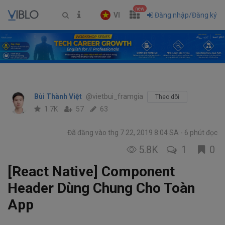
new
VI
Đăng nhập/Đăng ký
Bùi Thành Việt
@vietbui_framgia
Theo dõi
1.7K
57
63
Đã đăng vào thg 7 22, 2019 8:04 SA
6 phút đọc
5.8K
1
0
[React Native] Component
Header Dùng Chung Cho Toàn
App