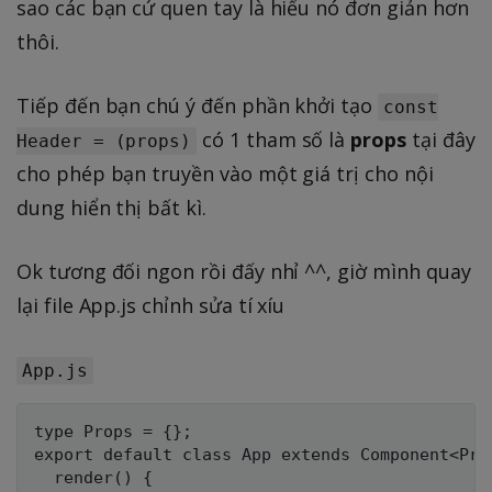
sao các bạn cứ quen tay là hiểu nó đơn giản hơn
thôi.
Tiếp đến bạn chú ý đến phần khởi tạo
const
có 1 tham số là
props
tại đây
Header = (props)
cho phép bạn truyền vào một giá trị cho nội
dung hiển thị bất kì.
Ok tương đối ngon rồi đấy nhỉ ^^, giờ mình quay
lại file App.js chỉnh sửa tí xíu
App.js
type Props = {};

export default class App extends Component<Prop
  render() {
