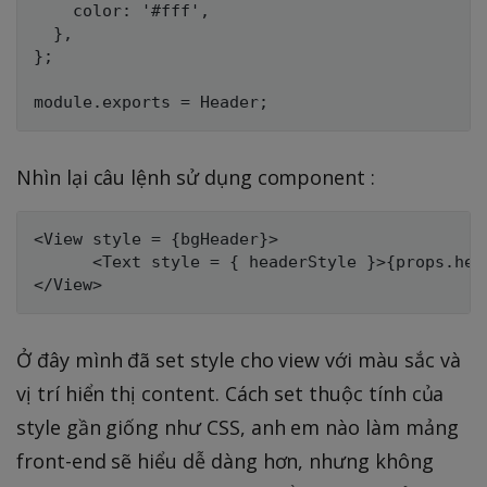
    color: '#fff',

  },

};

Nhìn lại câu lệnh sử dụng component :
<View style = {bgHeader}>

      <Text style = { headerStyle }>{props.head
Ở đây mình đã set style cho view với màu sắc và
vị trí hiển thị content. Cách set thuộc tính của
style gần giống như CSS, anh em nào làm mảng
front-end sẽ hiểu dễ dàng hơn, nhưng không