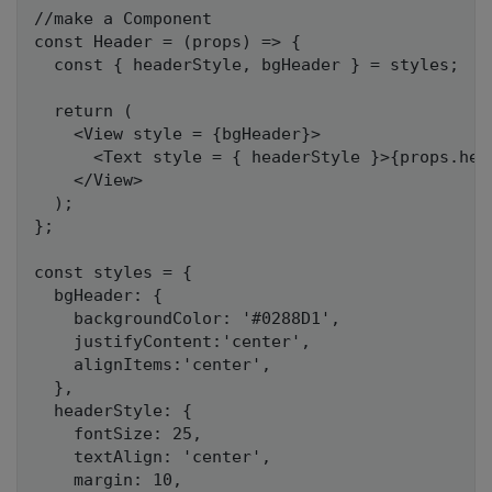
//make a Component

const Header = (props) => {

  const { headerStyle, bgHeader } = styles;

  return (

    <View style = {bgHeader}>

      <Text style = { headerStyle }>{props.head
    </View>

  );

};

const styles = {

  bgHeader: {

    backgroundColor: '#0288D1',

    justifyContent:'center',

    alignItems:'center',

  },

  headerStyle: {

    fontSize: 25,

    textAlign: 'center',

    margin: 10,
