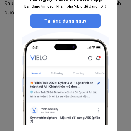
Sau khi chạy kết quả hiển thị được sẽ như hình
Bạn đang tìm cách khám phá Viblo dễ dàng hơn?
dưới đây:
Tải ứng dụng ngay