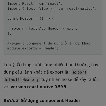
import React from 'react';

import { Text, View } from 'react-native';

const Header = () => {

  return <Text>App Header</Text>;

};

//export component để dùng ở 1 nơi khác

Lưu ý: Ở dòng cuối cùng nhiều bạn thường hay
dùng câu lệnh khác để export là :
export
tuy nhiên nó sẽ dễ xảy ra lỗi
default Header;
với
version react native 0.59.9
.
Bước 3: Sử dụng component Header