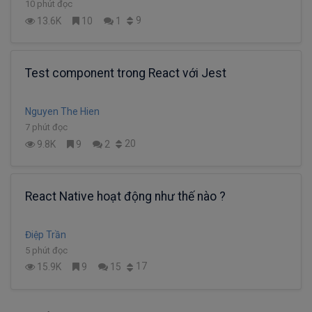
10 phút đọc
9
13.6K
10
1
Test component trong React với Jest
Nguyen The Hien
7 phút đọc
20
9.8K
9
2
React Native hoạt động như thế nào ?
Điệp Trần
5 phút đọc
17
15.9K
9
15