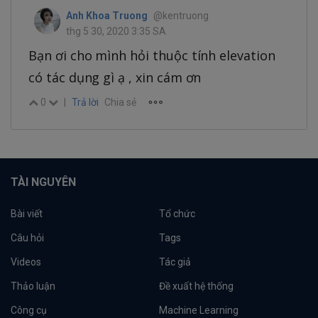
Anh Khoa Truong
@kentruong
thg 5 30, 2020 3:35 SA
Bạn ơi cho mình hỏi thuộc tính elevation
có tác dụng gì ạ , xin cám ơn
0
|
Trả lời
Chia sẻ
TÀI NGUYÊN
Bài viết
Tổ chức
Câu hỏi
Tags
Videos
Tác giả
Thảo luận
Đề xuất hệ thống
Công cụ
Machine Learning