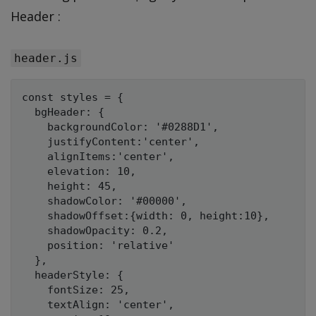
Header :
header.js
const styles = {

  bgHeader: {

    backgroundColor: '#0288D1',

    justifyContent:'center',

    alignItems:'center',

    elevation: 10,

    height: 45,

    shadowColor: '#00000',

    shadowOffset:{width: 0, height:10},

    shadowOpacity: 0.2,

    position: 'relative'

  },

  headerStyle: {

    fontSize: 25,

    textAlign: 'center',
