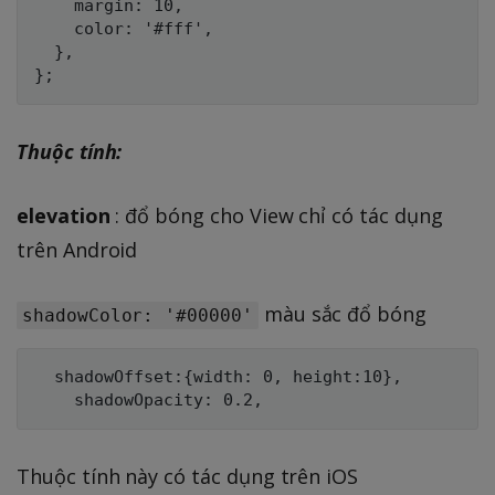
    margin: 10,

    color: '#fff',

  },

Thuộc tính:
elevation
: đổ bóng cho View chỉ có tác dụng
trên Android
màu sắc đổ bóng
shadowColor: '#00000'
  shadowOffset:{width: 0, height:10},

Thuộc tính này có tác dụng trên iOS