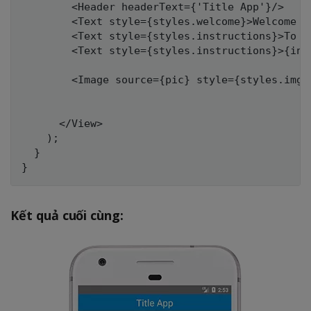
        <Header headerText={'Title App'}/>

        <Text style={styles.welcome}>Welcome to
        <Text style={styles.instructions}>To g
        <Text style={styles.instructions}>{inst
        <Image source={pic} style={styles.imgSt
      </View>

    );

  }

Kết quả cuối cùng: