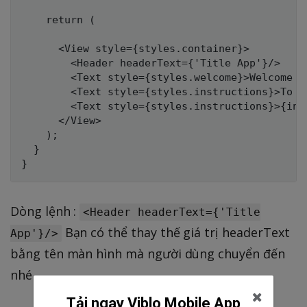
    return (

      <View style={styles.container}>

        <Header headerText={'Title App'}/>

        <Text style={styles.welcome}>Welcome to
        <Text style={styles.instructions}>To g
        <Text style={styles.instructions}>{inst
      </View>

    );

  }

Dòng lệnh :
<Header headerText={'Title
Bạn có thể thay thế giá trị headerText
App'}/>
bằng tên màn hình mà người dùng chuyển đến
nhé
Tải ngay Viblo Mobile App