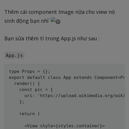
Thêm cái component Image nữa cho view nó
sinh động bạn nhỉ
Bạn sửa thêm tí trong App.js như sau :
App.js
type Props = {};

export default class App extends Component<Prop
  render() {

    const pic = {

      uri: 'https://upload.wikimedia.org/wikip
    };

    return (

      <View style={styles.container}>
