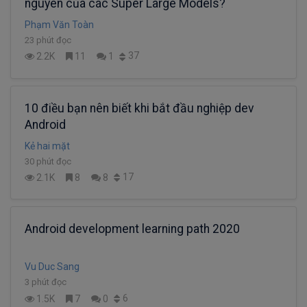
nguyên của các Super Large Models?
Phạm Văn Toàn
23 phút đọc
37
2.2K
11
1
10 điều bạn nên biết khi bắt đầu nghiệp dev
Android
Kẻ hai mặt
30 phút đọc
17
2.1K
8
8
Android development learning path 2020
Vu Duc Sang
3 phút đọc
6
1.5K
7
0