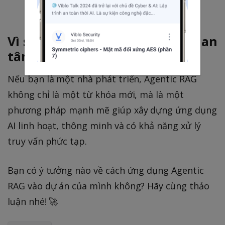
quyết định.
Vì sao Agentic RAG đáng để quan
tâm?
Nếu bạn là một nhà phát triển, Agentic RAG
không chỉ là một từ khóa mới, mà là một
phương pháp mạnh mẽ giúp xây dựng ứng dụng
AI linh hoạt, thông minh và có khả năng xử lý
truy vấn phức tạp.
Bạn có ý tưởng nào về cách ứng dụng Agentic
RAG vào dự án của mình không? Hãy cùng thảo
luận nhé! 🚀