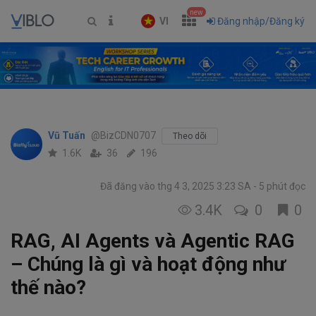
new
VI
Đăng nhập/Đăng ký
Vũ Tuấn
@BizCDN0707
Theo dõi
1.6K
36
196
Đã đăng vào thg 4 3, 2025 3:23 SA
5 phút đọc
3.4K
0
0
RAG, AI Agents và Agentic RAG
– Chúng là gì và hoạt động như
thế nào?