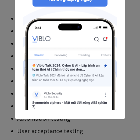
including defect tracking
Path testing
Data set testing
Unit testing
System testing
Integration testing
Black-box testing
White-box testing
Regression testing
Automation testing
User acceptance testing