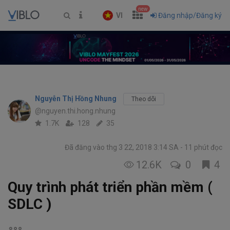
new
VI
Đăng nhập/Đăng ký
Nguyễn Thị Hồng Nhung
Theo dõi
@nguyen.thi.hong.nhung
1.7K
128
35
Đã đăng vào thg 3 22, 2018 3:14 SA
11 phút đọc
12.6K
0
4
Quy trình phát triển phần mềm (
SDLC )