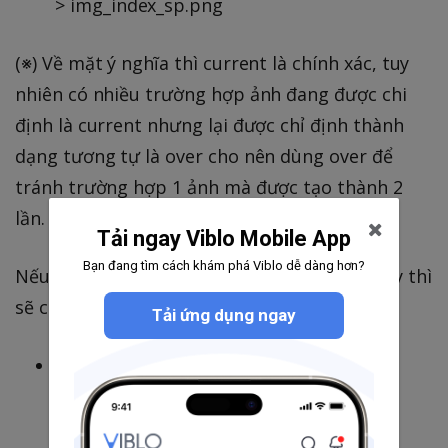
> img_index_sp.png
(※) Về mặt ý nghĩa thì current là chính xác, tuy
nhiên có nhiều trường hợp ảnh đang được chi
định là current nhưng lại được chỉ định thành
dạng tương tự là over cho nên dùng over để
tránh trường hợp 1 ảnh mà được tạo thành 2
lần.
Tải ngay Viblo Mobile App
Bạn đang tìm cách khám phá Viblo dễ dàng hơn?
Nếu đảm bảo những quy tắc đặt tên trên đây thì
sẽ có những lợi ích sau:
Tải ứng dụng ngay
Chỉ cần dựa vào tên file, có thể suy đoán
được ảnh thuộc loại nào.