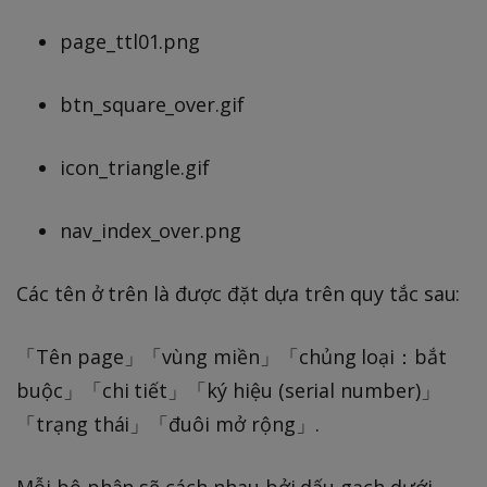
page_ttl01.png
btn_square_over.gif
icon_triangle.gif
nav_index_over.png
Các tên ở trên là được đặt dựa trên quy tắc sau:
「Tên page」「vùng miền」「chủng loại：bắt
buộc」「chi tiết」「ký hiệu (serial number)」
「trạng thái」「đuôi mở rộng」.
Mỗi bộ phận sẽ cách nhau bởi dấu gạch dưới