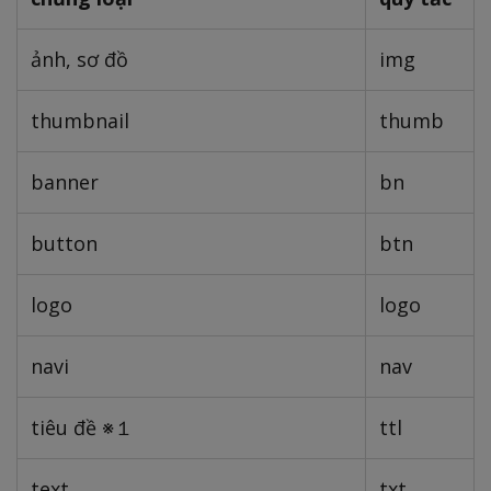
ảnh, sơ đồ
img
thumbnail
thumb
banner
bn
button
btn
logo
logo
navi
nav
tiêu đề ※１
ttl
text
txt