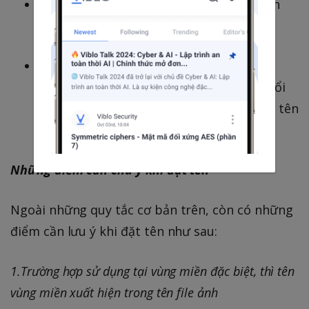
Chỉ cần nhìn tên file ảnh là biết được ảnh
được dùng ở đâu.
Bằng việc đặt tên ảnh mang ý nghĩa cấu
trúc của ảnh, thì kể cả sau này có thay đổi
ảnh đi chăng nữa thì không cần thay đổi tên
ảnh mà vẫn có thể update được.
Những điểm cần chú ý khi đặt tên
Ngoài những quy tắc cơ bản trên, còn có những
điểm cần lưu ý khi đặt tên như sau:
1.Trường hợp sử dụng tại vùng miền đặc biệt, thì tên
vùng miền xuất hiện trong tên file ảnh