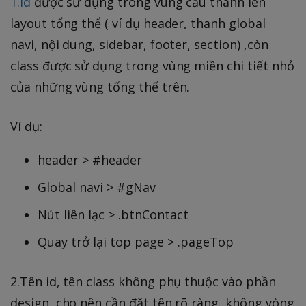
1.Id
được sử dụng trong vùng cấu thành lên
layout tổng thể ( ví dụ header, thanh global
navi, nội dung, sidebar, footer, section) ,còn
class được sử dụng trong vùng miền chi tiết nhỏ
của những vùng tổng thể trên.
Ví dụ:
header > #header
Global navi > #gNav
Nút liên lạc > .btnContact
Quay trở lại top page > .pageTop
2.Tên id, tên class không phụ thuộc vào phần
design, cho nên cần đặt tên rõ ràng, không vòng