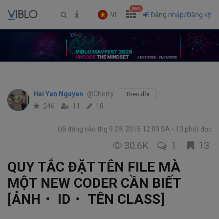
new
VI
Đăng nhập/Đăng ký
Hai Yen Nguyen
@Cherry
Theo dõi
246
11
18
Đã đăng vào thg 9 29, 2015 12:00 SA
13 phút đọc
30.6K
1
13
QUY TẮC ĐẶT TÊN FILE MÀ
MỘT NEW CODER CẦN BIẾT
[ẢNH・ ID・ TÊN CLASS]