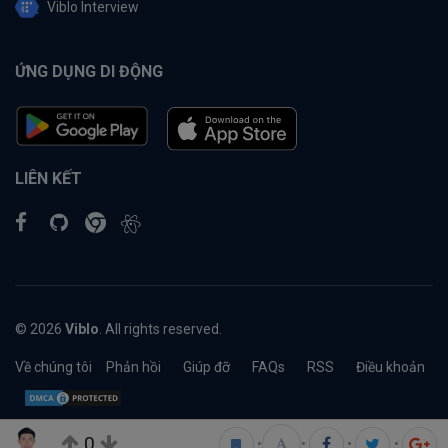
Viblo Interview
ỨNG DỤNG DI ĐỘNG
LIÊN KẾT
© 2026
Viblo
. All rights reserved.
Về chúng tôi
Phản hồi
Giúp đỡ
FAQs
RSS
Điều khoản
0
•
•
•
•