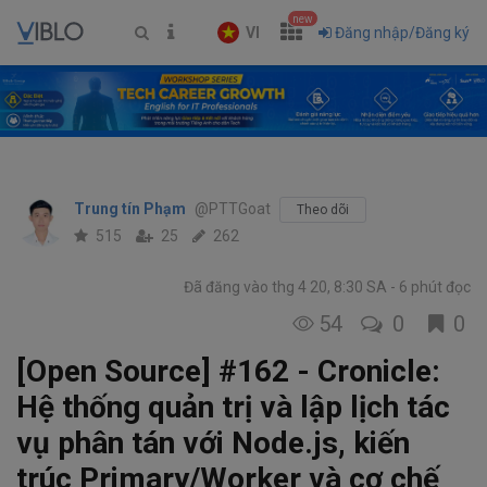
new
VI
Đăng nhập/Đăng ký
Trung tín Phạm
@PTTGoat
Theo dõi
515
25
262
Đã đăng vào thg 4 20, 8:30 SA
6 phút đọc
54
0
0
[Open Source] #162 - Cronicle:
Hệ thống quản trị và lập lịch tác
vụ phân tán với Node.js, kiến
trúc Primary/Worker và cơ chế