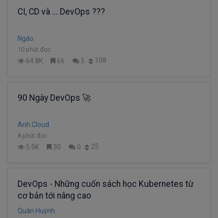
CI, CD và ... DevOps ???
Ngáo
10 phút đọc
108
64.8K
66
5
90 Ngày DevOps 🚀
Anh Cloud
8 phút đọc
25
5.5K
30
0
DevOps - Những cuốn sách học Kubernetes từ
cơ bản tới nâng cao
Quân Huỳnh