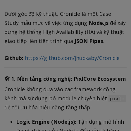
Dưới góc độ kỹ thuật, Cronicle là một Case
Study mẫu mực về việc ứng dụng
Node.js
để xây
dựng hệ thống High Availability (HA) và kỹ thuật
giao tiếp liên tiến trình qua
JSON Pipes
.
Github:
https://github.com/jhuckaby/Cronicle
🛠️ 1. Nền tảng công nghệ: PixlCore Ecosystem
Cronicle không dựa vào các framework cồng
kềnh mà sử dụng bộ module chuyên biệt
pixl-
để tối ưu hóa hiệu năng tầng thấp:
Logic Engine (Node.js):
Tận dụng mô hình
Event-driven của Node.js để quản lý hàng