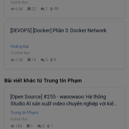
9 phút đọc
48
6.6K
23
1
[DEVOPS] [Docker] Phần 3: Docker Network
Hoàng Đại
12 phút đọc
8
5.0K
14
5
Bài viết khác từ Trung tín Phạm
[Open Source] #255 - waoowaoo: Hệ thống
Studio AI sản xuất video chuyên nghiệp với kiến
trúc Next.js 15, BullMQ và cơ chế điều phối
Trung tín Phạm
Agentic Film-making Workflows
6 phút đọc
1
184
1
0