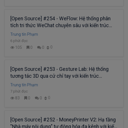
[Open Source] #254 - WeFlow: Hệ thống phân
tích tri thức WeChat chuyên sâu với kiến trúc
Electron, cơ chế Native FFI và hạ tầng xử lý dữ
Trung tín Phạm
liệu đa luồng (Worker Threads)
6 phút đọc
0
105
0
0
[Open Source] #253 - Gesture Lab: Hệ thống
tương tác 3D qua cử chỉ tay với kiến trúc
Three.js, MediaPipe AI và cơ chế điều phối vật lý
Trung tín Phạm
Rapier3D trên trình duyệt
7 phút đọc
0
83
0
0
[Open Source] #252 - MoneyPrinter V2: Hạ tầng
"Nhà máy nội dung" tự động hóa đa kênh với kiến