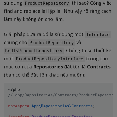
sử dụng
thì sao? Công việc
ProductRepository
find and replace lại lặp lại. Như vậy rõ ràng cách
làm này không ổn cho lắm.
Giải pháp đưa ra đó là sử dụng một
Interface
chung cho
và
ProductRepository
. Chúng ta sẽ thiết kế
RedisProductRepository
một
trong thư
ProductRepositoryInterface
mục con của
Repositories
đặt tên là
Contracts
(bạn có thể đặt tên khác nếu muốn):
<?php
// app/Repositories/Contracts/ProductRepositor
namespace
App
\
Repositories
\
Contracts
;
interface
ProductRepositoryInterface