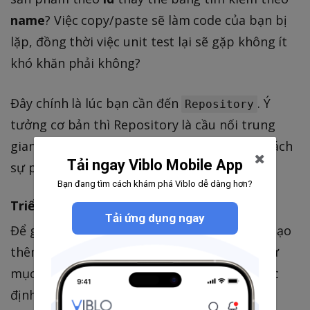
name
? Việc copy/paste sẽ làm code của bạn bị
lặp, đồng thời việc unit test lại sẽ gặp không ít
khó khăn phải không?
Đây chính là lúc bạn cần đến
. Ý
Repository
tưởng cơ bản thì Repository là cầu nối trung
gian giữa Models và Controllers, đồng thời tách
Tải ngay Viblo Mobile App
sự phụ thuộc của Controller vào Model.
Bạn đang tìm cách khám phá Viblo dễ dàng hơn?
Triển khai Repository cơ bản
Tải ứng dụng ngay
Để giải quyết vấn đề nêu trên, chúng ta cần tạo
thêm một thư mục
trong thư
Repositories
mục
(Sở dĩ phải tạo thêm vì Laravel mặc
app
định không có thư mục này), đồng thời triển