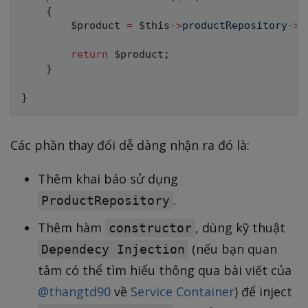
{
$product
=
$this
->
productRepository
->
f
return
$product
;
}
}
Các phần thay đổi dễ dàng nhận ra đó là:
Thêm khai báo sử dụng
.
ProductRepository
Thêm hàm
, dùng kỹ thuật
constructor
(nếu bạn quan
Dependecy Injection
tâm có thể tìm hiểu thông qua bài viết của
@thangtd90
về
Service Container
) để inject