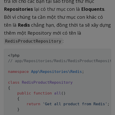
trả lời cho các bạn tại sao trong thư mục
Repositories
lại có thư mục con là
Eloquents
.
Bởi vì chúng ta cần một thư mục con khác có
tên là
Redis
chẳng hạn, đồng thời ta sẽ xây dựng
thêm một Repository mới có tên là
:
RedisProductRepository
<?php
// app/Repositories/Redis/RedisProductReposito
namespace
App
\
Repositories
\
Redis
;
class
RedisProductRepository
{
public
function
all
(
)
{
return
'Get all product from Redis'
;
}