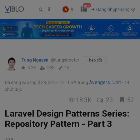
new
VI
Đăng nhập/Đăng ký
Tung Nguyen
@tungshooter
Theo dõi
5.2K
328
16
Avengers Unit
Đã đăng vào thg 3 28, 2016 10:11 SA
trong
14
phút đọc
18.3K
23
52
Laravel Design Patterns Series:
Repository Pattern - Part 3