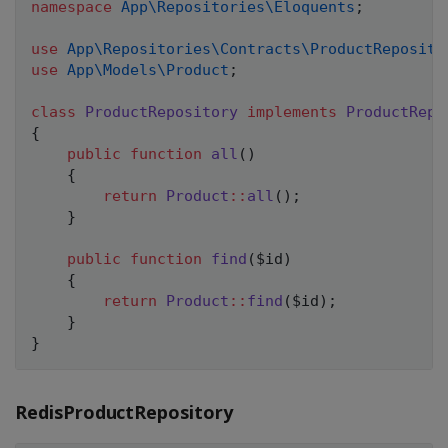
namespace
App
\
Repositories
\
Eloquents
;
use
App
\
Repositories
\
Contracts
\
ProductReposito
use
App
\
Models
\
Product
;
class
ProductRepository
implements
ProductRepo
{
public
function
all
(
)
{
return
Product
::
all
(
)
;
}
public
function
find
(
$id
)
{
return
Product
::
find
(
$id
)
;
}
}
RedisProductRepository