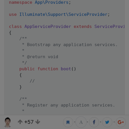
namespace
App
\
Providers
;
use
Illuminate
\
Support
\
ServiceProvider
;
class
AppServiceProvider
extends
ServiceProvid
{
/**

     * Bootstrap any application services.

     *

     * @return void

     */
public
function
boot
(
)
{
//
}
/**

     * Register any application services.

     *

     * @return void

+57
•
•
•
•
     */