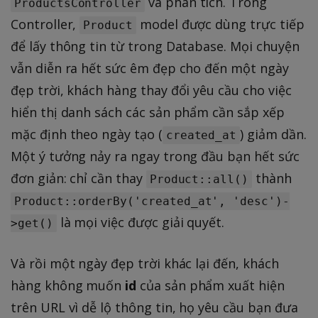
và phân tích. Trong
ProductsController
Controller,
model được dùng trực tiếp
Product
để lấy thông tin từ trong Database. Mọi chuyện
vẫn diễn ra hết sức êm đẹp cho đến một ngày
đẹp trời, khách hàng thay đổi yêu cầu cho việc
hiển thị danh sách các sản phẩm cần sắp xếp
mặc định theo ngày tạo (
) giảm dần.
created_at
Một ý tưởng nảy ra ngay trong đầu bạn hết sức
đơn giản: chỉ cần thay
thành
Product::all()
Product::orderBy('created_at', 'desc')-
là mọi việc được giải quyết.
>get()
Và rồi một ngày đẹp trời khác lại đến, khách
hàng không muốn
id
của sản phẩm xuất hiện
trên URL vì dễ lộ thông tin, họ yêu cầu bạn đưa