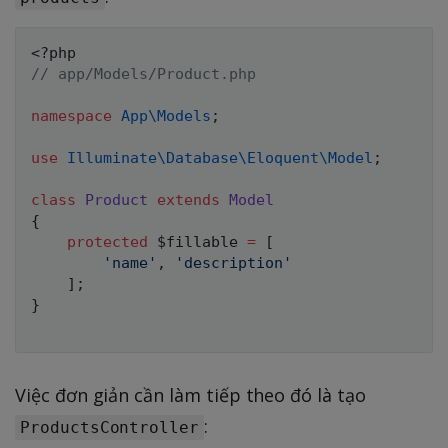
<?php
// app/Models/Product.php
namespace
App
\
Models
;
use
Illuminate
\
Database
\
Eloquent
\
Model
;
class
Product
extends
Model
{
protected
$fillable
=
[
'name'
,
'description'
]
;
}
Việc đơn giản cần làm tiếp theo đó là tạo
:
ProductsController