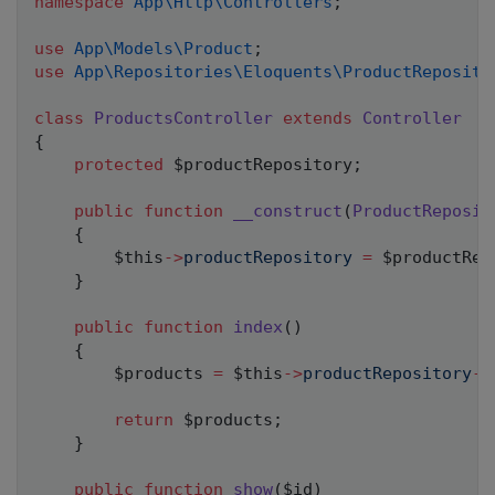
namespace
App
\
Http
\
Controllers
;
use
App
\
Models
\
Product
;
use
App
\
Repositories
\
Eloquents
\
ProductReposito
class
ProductsController
extends
Controller
{
protected
$productRepository
;
public
function
__construct
(
ProductReposit
{
$this
->
productRepository
=
$productRep
}
public
function
index
(
)
{
$products
=
$this
->
productRepository
->
return
$products
;
}
public
function
show
(
$id
)