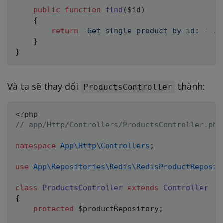
public
function
find
(
$id
)
{
return
'Get single product by id: '
.
}
}
Và ta sẽ thay đổi
thành:
ProductsController
<?php
// app/Http/Controllers/ProductsController.php
namespace
App
\
Http
\
Controllers
;
use
App
\
Repositories
\
Redis
\
RedisProductReposit
class
ProductsController
extends
Controller
{
protected
$productRepository
;