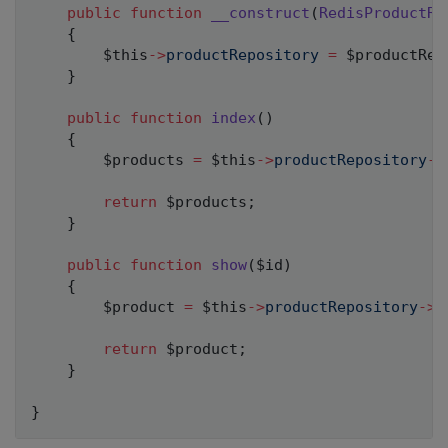
public
function
__construct
(
RedisProductRe
{
$this
->
productRepository
=
$productRep
}
public
function
index
(
)
{
$products
=
$this
->
productRepository
->
return
$products
;
}
public
function
show
(
$id
)
{
$product
=
$this
->
productRepository
->
f
return
$product
;
}
}