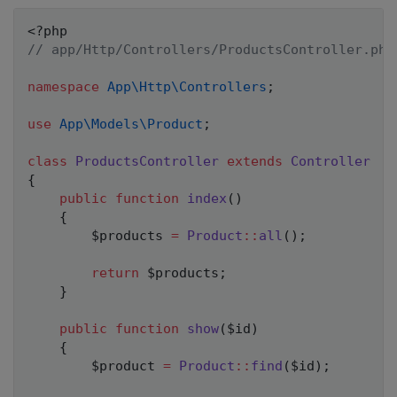
<?php
// app/Http/Controllers/ProductsController.php
namespace
App
\
Http
\
Controllers
;
use
App
\
Models
\
Product
;
class
ProductsController
extends
Controller
{
public
function
index
(
)
{
$products
=
Product
::
all
(
)
;
return
$products
;
}
public
function
show
(
$id
)
{
$product
=
Product
::
find
(
$id
)
;