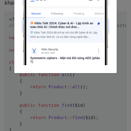
khai
như sau:
ProductRepository
<?php
// app/Repositories/Eloquents/ProductRepositor
namespace
App
\
Repositories
\
Eloquents
;
use
App
\
Models
\
Product
;
class
ProductRepository
{
public
function
all
(
)
{
return
Product
::
all
(
)
;
}
public
function
find
(
$id
)
{
return
Product
::
find
(
$id
)
;
}
}