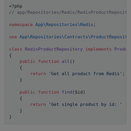
<?php
// app/Repositories/Redis/RedisProductReposito
namespace
App
\
Repositories
\
Redis
;
use
App
\
Repositories
\
Contracts
\
ProductReposito
class
RedisProductRepository
implements
Produc
{
public
function
all
(
)
{
return
'Get all product from Redis'
;
}
public
function
find
(
$id
)
{
return
'Get single product by id: '
.
}
}