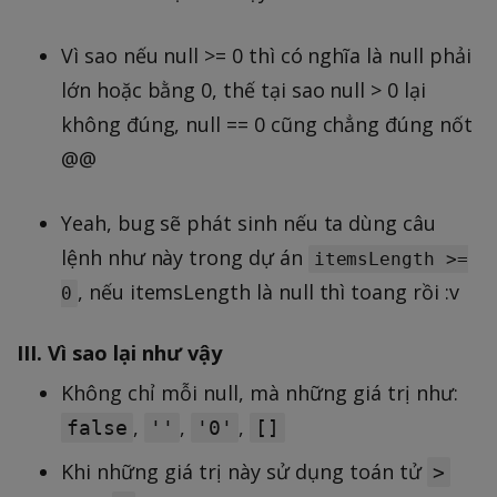
Vì sao nếu null >= 0 thì có nghĩa là null phải
lớn hoặc bằng 0, thế tại sao null > 0 lại
không đúng, null == 0 cũng chẳng đúng nốt
@@
Yeah, bug sẽ phát sinh nếu ta dùng câu
lệnh như này trong dự án
itemsLength >=
, nếu itemsLength là null thì toang rồi :v
0
III. Vì sao lại như vậy
Không chỉ mỗi null, mà những giá trị như:
,
,
,
false
''
'0'
[]
Khi những giá trị này sử dụng toán tử
>