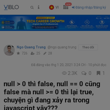
new
VI
Đăng nhập/Đăng ký
Ngo Quang Trung
@ngo.quang.trung
Theo dõi
726
25
28
Đã đăng vào thg 1 20, 2021 3:24 CH
10 phút đọc
2.3K
0
1
null > 0 thì false, null == 0 cũng
false mà null >= 0 thì lại true,
chuyện gì đang xảy ra trong
javascript vậy???