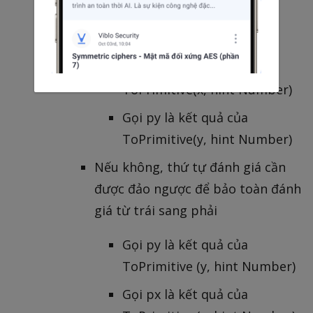
Nếu LeftFirst là true, thì
Gọi px là kết quả của
ToPrimitive(x, hint Number)
Gọi py là kết quả của
ToPrimitive(y, hint Number)
Nếu không, thứ tự đánh giá cần
được đảo ngược để bảo toàn đánh
giá từ trái sang phải
Gọi py là kết quả của
ToPrimitive (y, hint Number)
Gọi px là kết quả của