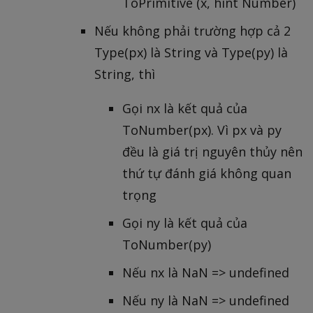
ToPrimitive (x, hint Number)
Nếu không phải trường hợp cả 2
Type(px) là String và Type(py) là
String, thì
Gọi nx là kết quả của
ToNumber(px). Vì px và py
đều là giá trị nguyên thủy nên
thứ tự đánh giá không quan
trọng
Gọi ny là kết quả của
ToNumber(py)
Nếu nx là NaN => undefined
Nếu ny là NaN => undefined