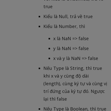
true
Kiểu là Null, trả về true
Kiểu là Number, thì
x là NaN => false
y là NaN => false
x và y là NaN => false
Nếu Type là String, thì true
khi x và y cùng độ dài
(length), cùng ký tự và cùng vị
trí đứng của ký tự đó. Ngược
lại thì false
Nếu Type là Boolean, thì true