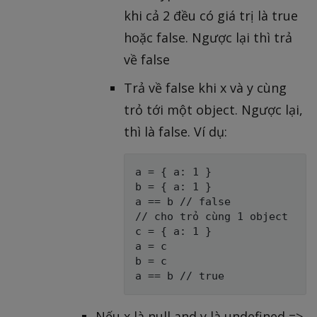
khi cả 2 đều có giá trị là true
hoặc false. Ngược lại thì trả
về false
Trả về false khi x và y cùng
trỏ tới một object. Ngược lại,
thì là false. Ví dụ:
a = { a: 1 }

b = { a: 1 }

a == b // false

// cho trỏ cùng 1 object

c = { a: 1 }

a = c

b = c

Nếu x là null and y là undefined =>