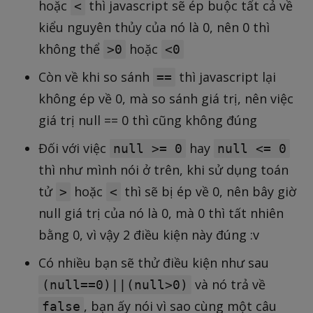
hoặc
thì javascript sẽ ép buộc tất cả về
<
kiểu nguyên thủy của nó là 0, nên 0 thì
không thể
hoặc
>0
<0
Còn về khi so sánh
thì javascript lại
==
không ép về 0, mà so sánh giá trị, nên việc
giá trị null == 0 thì cũng không đúng
Đối với việc
hay
null >= 0
null <= 0
thì như mình nói ở trên, khi sử dụng toán
tử
hoặc
thì sẽ bị ép về 0, nên bây giờ
>
<
null giá trị của nó là 0, mà 0 thì tất nhiên
bằng 0, vì vậy 2 điều kiện này đúng :v
Có nhiều bạn sẽ thử điều kiện như sau
và nó trả về
(null==0)||(null>0)
, bạn ấy nói vì sao cùng một câu
false