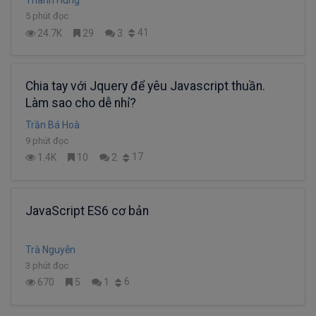
Thanh Hung
5 phút đọc
41
24.7K
29
3
Chia tay với Jquery để yêu Javascript thuần.
Làm sao cho dễ nhỉ?
Trần Bá Hoà
9 phút đọc
17
1.4K
10
2
JavaScript ES6 cơ bản
Trà Nguyễn
3 phút đọc
6
670
5
1