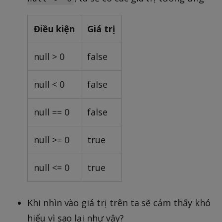
Điều kiện
Giá trị
null > 0
false
null < 0
false
null == 0
false
null >= 0
true
null <= 0
true
Khi nhìn vào giá trị trên ta sẽ cảm thấy khó
hiểu vì sao lại như vậy?