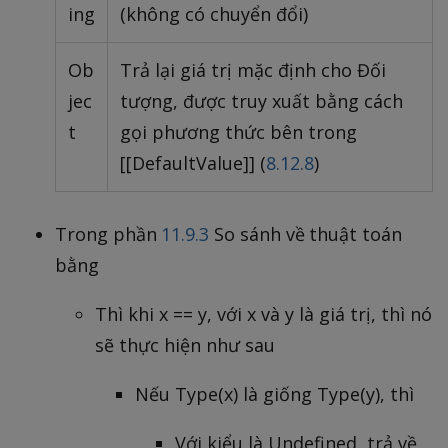
ing
(không có chuyển đổi)
Ob
Trả lại giá trị mặc định cho Đối
jec
tượng, được truy xuất bằng cách
t
gọi phương thức bên trong
[[DefaultValue]] (
8.12.8
)
Trong phần
11.9.3
So sánh về thuật toán
bằng
Thì khi x == y, với x và y là giá trị, thì nó
sẽ thực hiện như sau
Nếu Type(x) là giống Type(y), thì
Với kiểu là Undefined, trả về