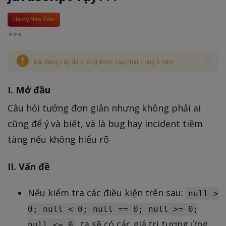
Happy New Year
Bài đăng này đã không được cập nhật trong 5 năm
I. Mở đầu
Câu hỏi tưởng đơn giản nhưng không phải ai
cũng để ý và biết, và là bug hay incident tiềm
tàng nếu không hiểu rõ
II. Vấn đề
Nếu kiểm tra các điều kiện trên sau:
null >
0; null < 0; null == 0; null >= 0;
, ta sẽ có các giá trị tương ứng
null <= 0