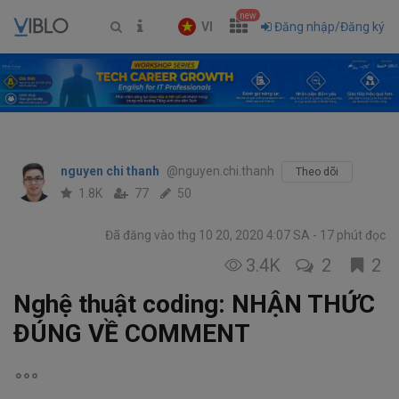
new
VI
Đăng nhập/Đăng ký
nguyen chi thanh
@nguyen.chi.thanh
Theo dõi
1.8K
77
50
Đã đăng vào thg 10 20, 2020 4:07 SA
17 phút đọc
3.4K
2
2
Nghệ thuật coding: NHẬN THỨC
ĐÚNG VỀ COMMENT