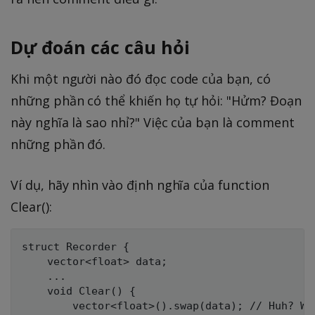
Dự đoán các câu hỏi
Khi một người nào đó đọc code của bạn, có
những phần có thể khiến họ tự hỏi: "Hửm? Đoạn
này nghĩa là sao nhỉ?" Việc của bạn là comment
những phần đó.
Ví dụ, hãy nhìn vào định nghĩa của function
Clear():
struct Recorder {

    vector<float> data;

    ...

    void Clear() {

        vector<float>().swap(data); // Huh? Wh