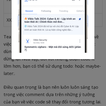
problem
XXX
Cẩn thận không toang!
Team của bạn có thể sẽ có những rule riêng về
việc sử dụng những marker này. Ví dụ, TODO:
dùng để thể hiện những issue đang tạm thời
dừng lại. Nếu vậy, đối với những đoạn code ít
lởm hơn, bạn có thể sử dụng todo: hoặc maybe-
later:.
Điều quan trọng là bạn nên luôn luôn sáng tạo
trong việc comment dựa trên những ý tưởng
của bạn về việc code sẽ thay đổi trong tương lai.