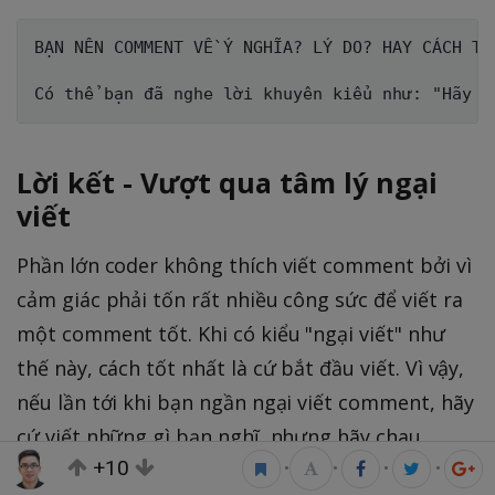
BẠN NÊN COMMENT VỀ Ý NGHĨA? LÝ DO? HAY CÁCH THỨ
Lời kết - Vượt qua tâm lý ngại
viết
Phần lớn coder không thích viết comment bởi vì
cảm giác phải tốn rất nhiều công sức để viết ra
một comment tốt. Khi có kiểu "ngại viết" như
thế này, cách tốt nhất là cứ bắt đầu viết. Vì vậy,
nếu lần tới khi bạn ngần ngại viết comment, hãy
cứ viết những gì bạn nghĩ, nhưng hãy chau
+10
chuốt một chút nếu có thể.
•
•
•
•