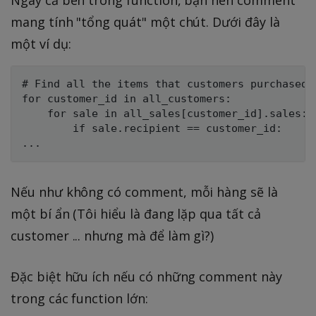
Ngay cả bên trong function, bạn nên comment
mang tính "tổng quát" một chút. Dưới đây là
một ví dụ:
# Find all the items that customers purchased f
for customer_id in all_customers:

    for sale in all_sales[customer_id].sales:

        if sale.recipient == customer_id:

Nếu như không có comment, mỗi hàng sẽ là
một bí ẩn (Tôi hiểu là đang lặp qua tất cả
customer ... nhưng mà để làm gì?)
Đặc biệt hữu ích nếu có những comment này
trong các function lớn: