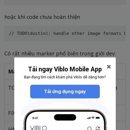
hoặc khi code chưa hoàn thiện
Có rất nhiều marker phổ biến trong giới dev:
Tải ngay Viblo Mobile App
Marker
Ý nghĩa phổ biến
Bạn đang tìm cách khám phá Viblo dễ dàng hơn?
TODO
Nội dung tôi chưa làm hoặc chưa
Tải ứng dụng ngay
tìm hiểu
FIXME
Code lởm ở đây
HACK
Solution này chưa phù hợp với