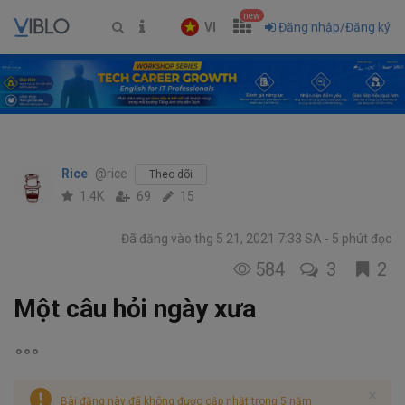
new
VI
Đăng nhập/Đăng ký
Rice
@rice
Theo dõi
1.4K
69
15
Đã đăng vào thg 5 21, 2021 7:33 SA
5 phút đọc
584
3
2
Một câu hỏi ngày xưa
Bài đăng này đã không được cập nhật trong 5 năm