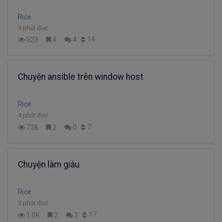
Rice
9 phút đọc
14
523
4
4
Chuyện ansible trên window host
Rice
4 phút đọc
7
738
2
0
Chuyện làm giàu
Rice
5 phút đọc
17
1.0K
2
2