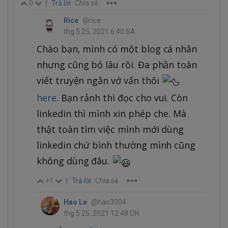
0
|
Trả lời
Chia sẻ
Rice
@rice
thg 5 25, 2021 6:40 SA
Chào bạn, mình có một blog cá nhân
nhưng cũng bỏ lâu rồi. Đa phần toàn
viết truyện ngắn vớ vẩn thôi
here
. Bạn rảnh thì đọc cho vui. Còn
linkedin thì mình xin phép che. Mà
thật toàn tìm việc mình mới dùng
linkedin chứ bình thường mình cũng
không dùng đâu.
+1
|
Trả lời
Chia sẻ
Hao Le
@hao3004
thg 5 25, 2021 12:48 CH