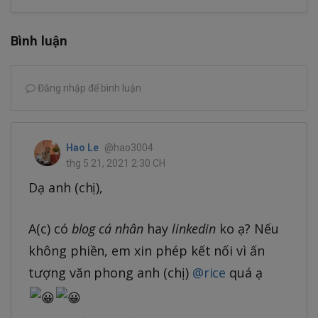
Bình luận
Đăng nhập để bình luận
Hao Le
@hao3004
thg 5 21, 2021 2:30 CH
Dạ anh (chị),
A(c) có
blog cá nhân
hay
linkedin
ko ạ? Nếu
không phiền, em xin phép kết nối vì ấn
tượng văn phong anh (chị)
@rice
quá ạ