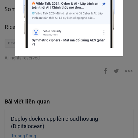
Somewhere, xx-xx-20xx
Rice
DevOps
containers
Docker
All rights reserved
Bài viết liên quan
Deploy docker app lên cloud hosting
(Digitalocean)
Truong Dang