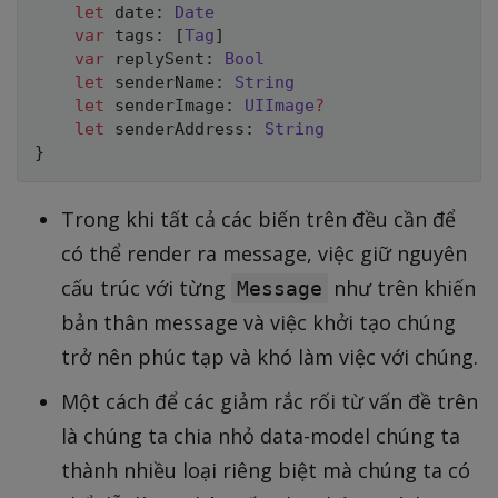
let
 date
:
Date
var
 tags
:
[
Tag
]
var
 replySent
:
Bool
let
 senderName
:
String
let
 senderImage
:
UIImage
?
let
 senderAddress
:
String
}
Trong khi tất cả các biến trên đều cần để
có thể render ra message, việc giữ nguyên
cấu trúc với từng
như trên khiến
Message
bản thân message và việc khởi tạo chúng
trở nên phúc tạp và khó làm việc với chúng.
Một cách để các giảm rắc rối từ vấn đề trên
là chúng ta chia nhỏ data-model chúng ta
thành nhiều loại riêng biệt mà chúng ta có