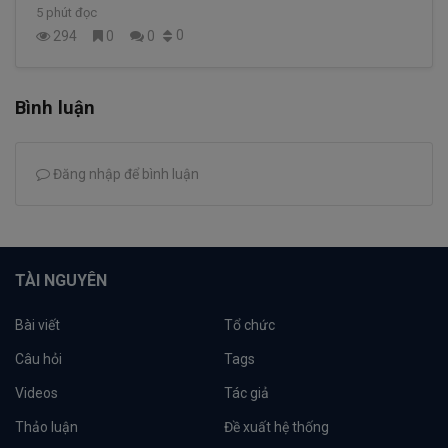
5 phút đọc
0
294
0
0
Bình luận
Đăng nhập để bình luận
TÀI NGUYÊN
Bài viết
Tổ chức
Câu hỏi
Tags
Videos
Tác giả
Thảo luận
Đề xuất hệ thống