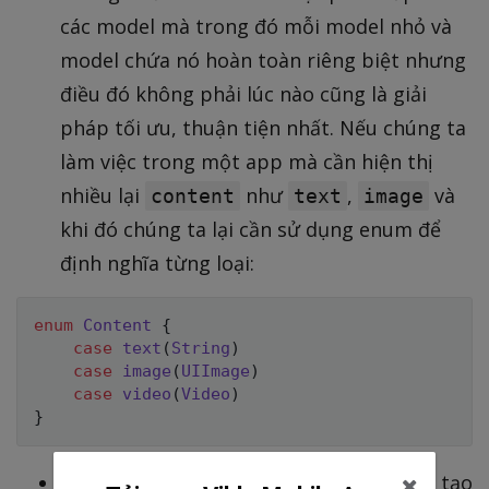
các model mà trong đó mỗi model nhỏ và
model chứa nó hoàn toàn riêng biệt nhưng
điều đó không phải lúc nào cũng là giải
pháp tối ưu, thuận tiện nhất. Nếu chúng ta
làm việc trong một app mà cần hiện thị
nhiều lại
như
,
và
content
text
image
khi đó chúng ta lại cần sử dụng enum để
định nghĩa từng loại:
enum
Content
{
case
text
(
String
)
case
image
(
UIImage
)
case
video
(
Video
)
}
Bây giờ chúng ta muốn cho phép
tạo
user