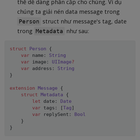
thể dễ dàng phân cấp cho chúng. Ví dụ
chúng ta giải nén data message trong
struct như message's tag, date
Person
trong
như sau:
Metadata
struct
Person
{
var
 name
:
String
var
 image
:
UIImage
?
var
 address
:
String
}
extension
Message
{
struct
Metadata
{
let
 date
:
Date
var
 tags
:
[
Tag
]
var
 replySent
:
Bool
}
}