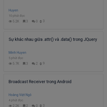
Huyen
10 phút đọc
3
5.2K
3
0
Sự khác nhau giữa .attr() và .data() trong JQuery
Minh Huyen
5 phút đọc
9
5.7K
3
2
Broadcast Receiver trong Android
Hoàng Việt Ngô
4 phút đọc
3
2.2K
2
0