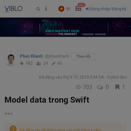
new
VI
Đăng nhập/Đăng ký
Phuc Khanh
@phuckhanh
Theo dõi
482
24
45
Đã đăng vào thg 9 19, 2019 2:44 SA
9 phút đọc
703
0
1
Model data trong Swift
Bài đăng này đã không được cập nhật trong 6 năm