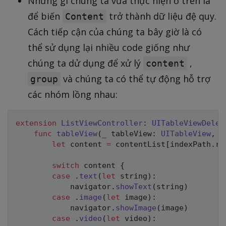
Những gì chúng ta vừa thực hiện ở trên là
để biến
trở thành dữ liệu đệ quy.
Content
Cách tiếp cận của chúng ta bây giờ là có
thể sử dụng lại nhiều code giống như
chúng ta dử dụng để xử lý
,
content
và chúng ta có thể tự động hỗ trợ
group
các nhóm lồng nhau:
extension
ListViewController
:
UITableViewDeleg
func
tableView
(
_
 tableView
:
UITableView
,
 d
let
 content 
=
 contentList
[
indexPath
.
ro
switch
 content 
{
case
.
text
(
let
 string
)
:
            navigator
.
showText
(
string
)
case
.
image
(
let
 image
)
:
            navigator
.
showImage
(
image
)
case
.
video
(
let
 video
)
: