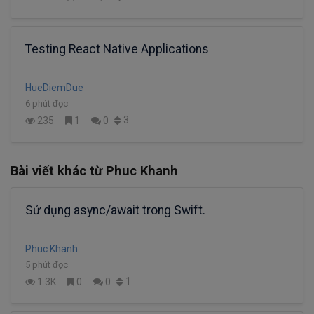
Testing React Native Applications
HueDiemDue
6 phút đọc
3
235
1
0
Bài viết khác từ Phuc Khanh
Sử dụng async/await trong Swift.
Phuc Khanh
5 phút đọc
1
1.3K
0
0