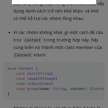
cầu xử lý các group riêng biệt khiến việc xây
dựng danh sách trở nên khó khăn, và khó
có thể hỗ trợ các nhóm lồng nhau:
Vì các nhóm không khác gì một cách để cấu
trúc
trong trường hợp này, hãy
content
cùng biến nó thành một class member của
enum:
Content
enum
Content
{
case
text
(
String
)
case
image
(
UIImage
)
case
video
(
Video
)
case
group
(
name
:
String
,
 content
:
[
Content
}