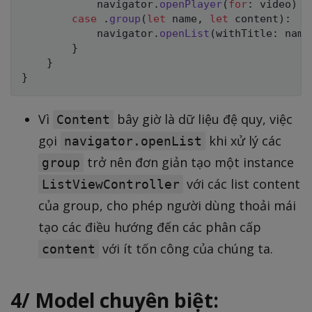
            navigator
.
openPlayer
(
for
:
 video
)
case
.
group
(
let
 name
,
let
 content
)
:
            navigator
.
openList
(
withTitle
:
 name
}
}
}
Vì
bây giờ là dữ liệu đệ quy, việc
Content
gọi
khi xử lý các
navigator.openList
trở nên đơn giản tạo một instance
group
với các list content
ListViewController
của group, cho phép người dùng thoải mái
tạo các điều hướng đến các phân cấp
với ít tốn công của chúng ta.
content
4/ Model chuyên biệt: