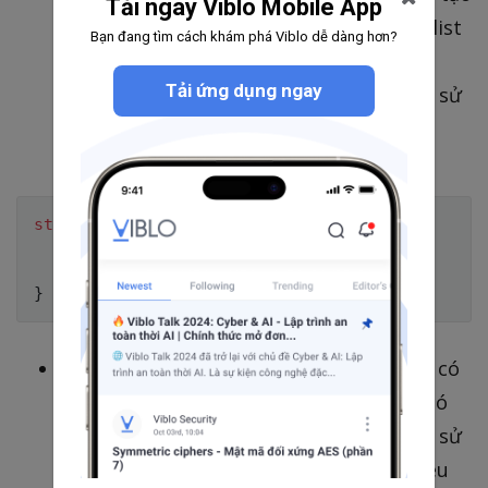
Tải ngay Viblo Mobile App
cáo nhóm
như ví dụ tạo một list
content
Bạn đang tìm cách khám phá Viblo dễ dàng hơn?
favorite, hoặc tổ chức sắp xếp các thứ
Tải ứng dụng ngay
bằng thư mục. Một ý tưởng xuất hiện là sử
dụng các
riêng chứa tên các nội
Group
dung thuộc về nó:
struct
Group
{
var
 name
:
String
var
 content
:
[
Content
]
}
Tuy nhiên trong khi cách triển khai trên có
vẻ rất gọn gàng, rõ ràng nhưng nó vẫn có
khuyết điểm trong trường hợp này. Việc sử
dụng một type riêng biệt chúng ta sẽ yêu