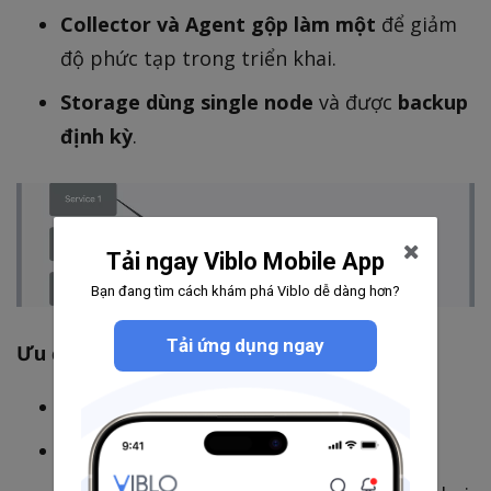
Collector và Agent gộp làm một
để giảm
độ phức tạp trong triển khai.
Storage dùng single node
và được
backup
định kỳ
.
Tải ngay Viblo Mobile App
Bạn đang tìm cách khám phá Viblo dễ dàng hơn?
Tải ứng dụng ngay
Ưu điểm:
Setup đơn giản, chi phí thấp.
Dễ dàng backup và restore.