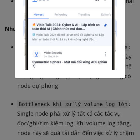
Phù hợp cho ứng dụng MVP hoặc triển khai
thử nghiệm.
Nhược điểm:
:
Single point of failure tại storage
Khi chỉ có một node storage, nếu node này
gặp sự cố (như crash, disk full), toàn bộ hệ
thống log sẽ ngừng hoạt động vì không có
node dự phòng
:
Bottleneck khi xử lý volume log lớn
Single node phải xử lý tất cả các tác vụ
đọc/ghi/tìm kiếm log. Khi volume log tăng,
node này sẽ quá tải dẫn đến việc xử lý chậm