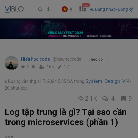
new
VI
Đăng nhập/Đăng ký
Hiếu học code
@hieuhoccode
Theo dõi
3.0K
165
17
System Design VN
Đã đăng vào thg 11 7, 2024 5:05 SA
trong
20 phút đọc
2.1K
4
9
Log tập trung là gì? Tại sao cần
trong microservices (phần 1)