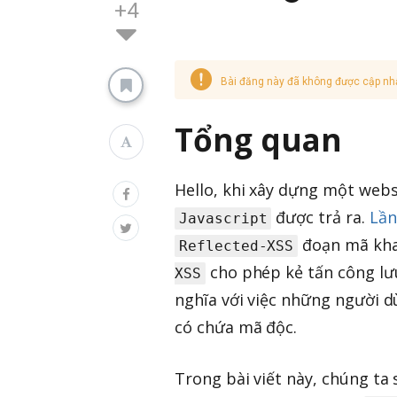
+4
Bài đăng này đã không được cập nh
Tổng quan
Hello, khi xây dựng một web
được trả ra.
Lần
Javascript
đoạn mã khai
Reflected-XSS
cho phép kẻ tấn công l
XSS
nghĩa với việc những người d
có chứa mã độc.
Trong bài viết này, chúng ta