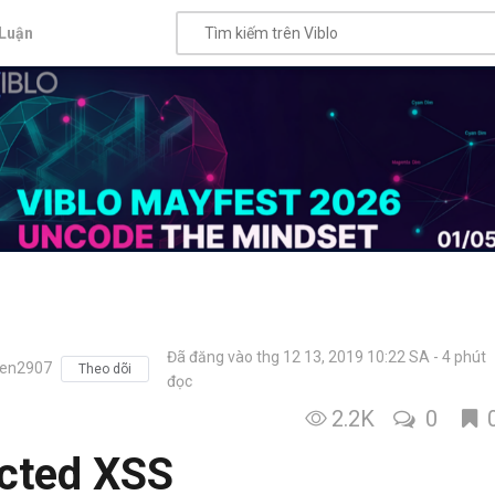
Luận
Đã đăng vào thg 12 13, 2019 10:22 SA
4 phút
en2907
Theo dõi
đọc
2.2K
0
ected XSS