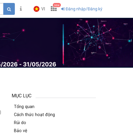
new
VI
Đăng nhập/Đăng ký
MỤC LỤC
Tổng quan
0
Cách thức hoạt động
Rủi do
Bảo vệ