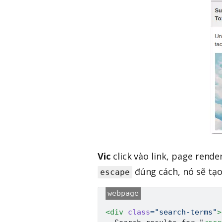
Vic
click vào link, page rend
đúng cách, nó sẽ tạ
escape
<
div
class
=
"
search-terms
"
>