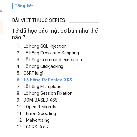
Tổng kết
BÀI VIẾT THUỘC SERIES
Tớ đã học bảo mật cơ bản như thế
nào ?
1.
Lỗ hổng SQL Injection
2.
Lỗ hổng Cross-site Scripting
3.
Lỗ hổng Command execution
4.
Lỗ hổng Clickjacking
5.
CSRF là gì
6.
Lỗ hổng Reflected XSS
7.
Lỗ hổng File upload
8.
Lỗ hổng Session Fixation
9.
DOM-BASED XSS
10.
Open Redirects
11.
Email Spoofing
12.
Malvertising
13.
CORS là gì?