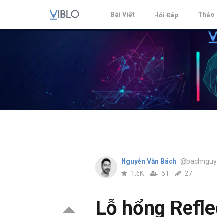
Bài Viết
Thảo 
Hỏi Đáp
Nguyễn Văn Bách
@bachnguy
1.6K
51
27
Lỗ hổng Refl