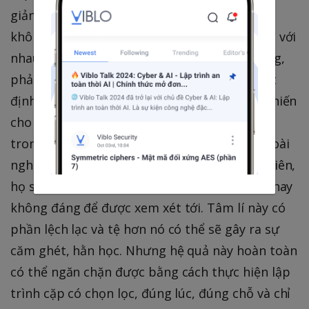
giản chỉ có thể là không thể xảy ra. Điều này
không phải là để ám chỉ họ có thể sẽ bực tức với
nhau (họ có thể) nhưng họ có thể sẽ bất đồng,
phản đối nhau rất nhiều khi cùng nhau quyết
định một vấn đề nào đó. Việc này có thể sẽ khiến
cho tiến độ thực hiện công việc giảm sút, và
trong một vài trường hợp sẽ gây ra tâm lý hoài
nghi chính bản thân mình cho các lập trình viên,
họ sẽ nghĩ ý kiến quan điểm họ đưa ra là sai hay
không đáng để được xem xét tới. Tâm lí này có
phần lệch lạc và tệ hơn nó có thể sẽ gây ra sự
căm ghét, hằn học. Nhưng hệ quả này hoàn toàn
có thể ngăn chặn được bằng cách thực hiện lập
trình cặp có chọn lọc, đúng lúc, đúng chỗ và chỉ