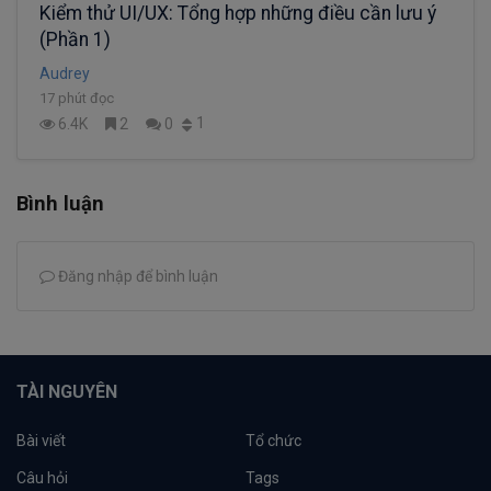
Kiểm thử UI/UX: Tổng hợp những điều cần lưu ý
(Phần 1)
Audrey
17 phút đọc
1
6.4K
2
0
Bình luận
Đăng nhập để bình luận
TÀI NGUYÊN
Bài viết
Tổ chức
Câu hỏi
Tags