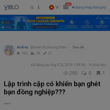
new
VI
Đăng nhập/Đăng ký
Audrey
@doan.thi.phuong.thao
Theo dõi
769
24
21
Đã đăng vào thg 4 25, 2016 1:09 SA
16 phút đọc
290
0
1
Lập trình cặp có khiến bạn ghét
bạn đồng nghiệp???