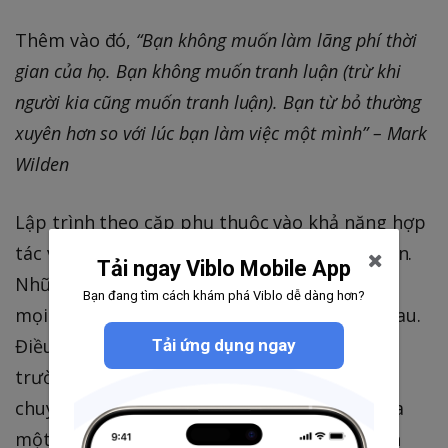
Thêm vào đó,
“Bạn không muốn làm lãng phí thời
gian của họ. Bạn không muốn tranh luận (trừ khi
người kia cũng muốn tranh luận). Bạn từ bỏ thường
xuyên hơn so với lúc bạn làm việc một mình” – Mark
Wilden
Lập trình theo cặp phụ thuộc vào khả năng hợp
tác và làm việc hòa hợp giữa hai lập trình viên.
Tải ngay Viblo Mobile App
Những nghiên cứu sau đây đều giả định rằng
Bạn đang tìm cách khám phá Viblo dễ dàng hơn?
mọi người có thể luôn luôn hòa thuận với nhau.
Điều này có thể xảy ra nếu đó là trong môi
Tải ứng dụng ngay
trường công việc và mọi người đều hành xử
chuyên nghiệp. Khi đó, họ sẽ gạt cảm xúc qua
một bên. Nhưng trên thực tế thì điều đó đơn