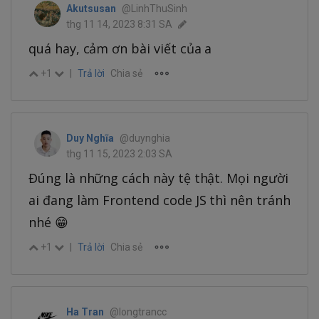
Akutsusan
@LinhThuSinh
thg 11 14, 2023 8:31 SA
quá hay, cảm ơn bài viết của a
+1
|
Trả lời
Chia sẻ
Duy Nghĩa
@duynghia
thg 11 15, 2023 2:03 SA
Đúng là những cách này tệ thật. Mọi người
ai đang làm Frontend code JS thì nên tránh
nhé 😁
+1
|
Trả lời
Chia sẻ
Ha Tran
@longtrancc