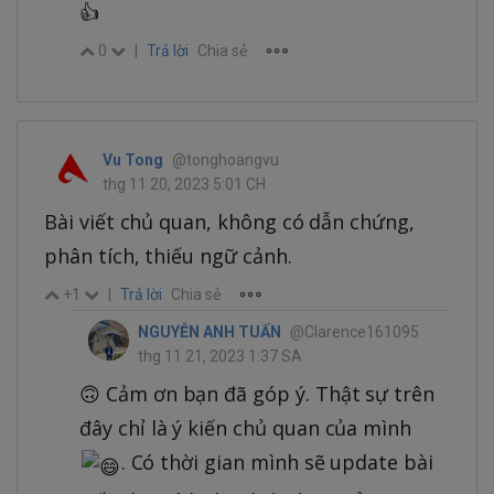
👍️
0
|
Trả lời
Chia sẻ
Vu Tong
@tonghoangvu
thg 11 20, 2023 5:01 CH
Bài viết chủ quan, không có dẫn chứng,
phân tích, thiếu ngữ cảnh.
+1
|
Trả lời
Chia sẻ
NGUYỄN ANH TUẤN
@Clarence161095
thg 11 21, 2023 1:37 SA
🙃 Cảm ơn bạn đã góp ý. Thật sự trên
đây chỉ là ý kiến chủ quan của mình
. Có thời gian mình sẽ update bài