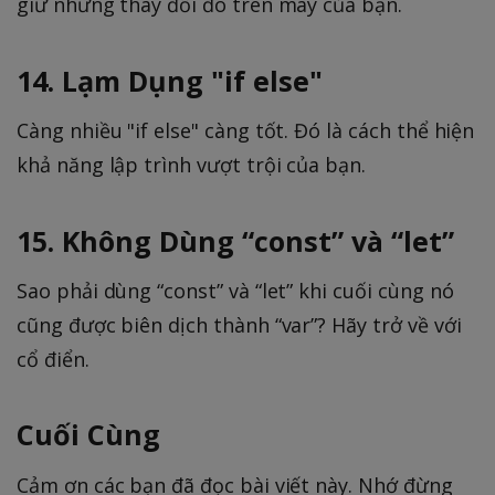
giữ những thay đổi đó trên máy của bạn.
14. Lạm Dụng "if else"
Càng nhiều "if else" càng tốt. Đó là cách thể hiện
khả năng lập trình vượt trội của bạn.
15. Không Dùng “const” và “let”
Sao phải dùng “const” và “let” khi cuối cùng nó
cũng được biên dịch thành “var”? Hãy trở về với
cổ điển.
Cuối Cùng
Cảm ơn các bạn đã đọc bài viết này. Nhớ đừng