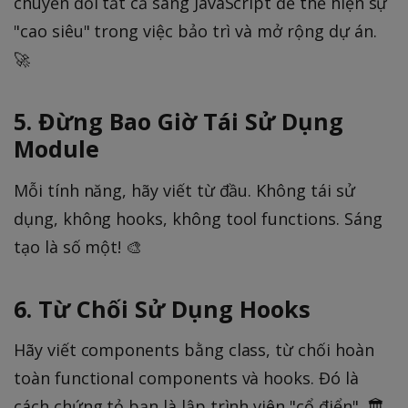
chuyển đổi tất cả sang JavaScript để thể hiện sự
"cao siêu" trong việc bảo trì và mở rộng dự án.
🚀
5. Đừng Bao Giờ Tái Sử Dụng
Module
Mỗi tính năng, hãy viết từ đầu. Không tái sử
dụng, không hooks, không tool functions. Sáng
tạo là số một! 🎨
6. Từ Chối Sử Dụng Hooks
Hãy viết components bằng class, từ chối hoàn
toàn functional components và hooks. Đó là
cách chứng tỏ bạn là lập trình viên "cổ điển". 🏛️