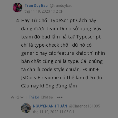
Tran Duy Bau
@tranduybau
thg 11 19, 2023 1:12 CH
Hãy Từ Chối TypeScript Cách này
đang được team Deno sử dụng. Vậy
team đó bad lắm hả ta? Typescript
chỉ là type-check thôi, dù nó có
generic hay các feature khác thì nhìn
bản chất cũng chỉ là type. Cái chúng
ta cần là code style chuẩn, Eslint +
JSDocs + readme có thể làm điều đó.
Câu này không đúng lắm
+2
|
Trả lời
Chia sẻ
NGUYỄN ANH TUẤN
@Clarence161095
thg 11 19, 2023 11:05 CH