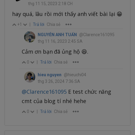
thg 11 15, 2023 2:18 CH
hay quá, lâu rồi mới thấy anh viết bài lại 😁
+1
|
Trả lời
Chia sẻ
NGUYỄN ANH TUẤN
@Clarence161095
thg 11 16, 2023 2:45 SA
Cảm ơn bạn đã ủng hộ 😆.
0
|
Trả lời
Chia sẻ
hieu nguyen
@hieuchi04
thg 3 26, 2024 7:36 SA
@Clarence161095
E test chức năng
cmt của blog tí nhé hehe
0
|
Trả lời
Chia sẻ