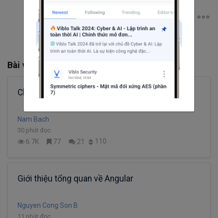
Bài viết liên quan
Chuyện nhảy việc cuối năm
Nam Bach
30 phút đọc
110
6.7K
77
21
Giới thiệu tổng quan về Angular
Nguyen Cong Son B
11 phút đọc