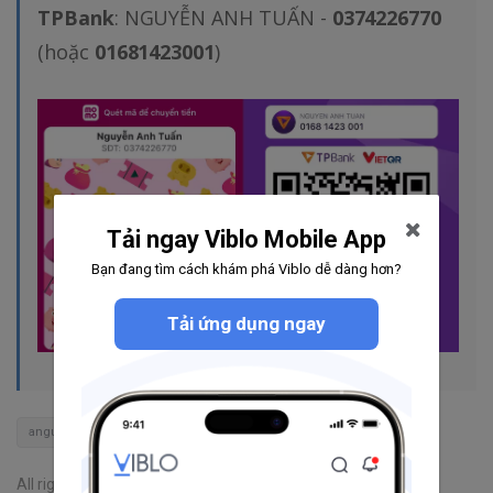
TPBank
: NGUYỄN ANH TUẤN -
0374226770
(hoặc
01681423001
)
Tải ngay Viblo Mobile App
Bạn đang tìm cách khám phá Viblo dễ dàng hơn?
Tải ứng dụng ngay
angular
JavaScript
Node.js
React
Junior Dev
All rights reserved