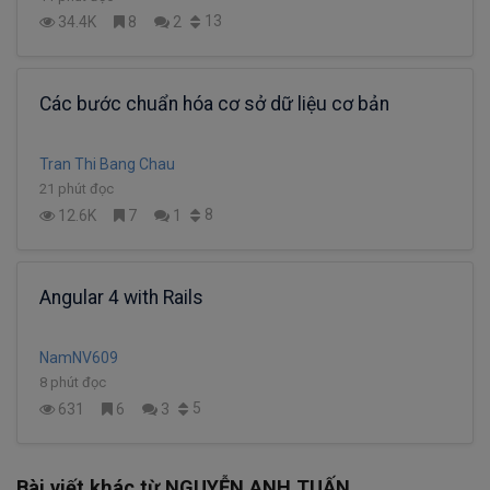
13
34.4K
8
2
Các bước chuẩn hóa cơ sở dữ liệu cơ bản
Tran Thi Bang Chau
21 phút đọc
8
12.6K
7
1
Angular 4 with Rails
NamNV609
8 phút đọc
5
631
6
3
Bài viết khác từ NGUYỄN ANH TUẤN