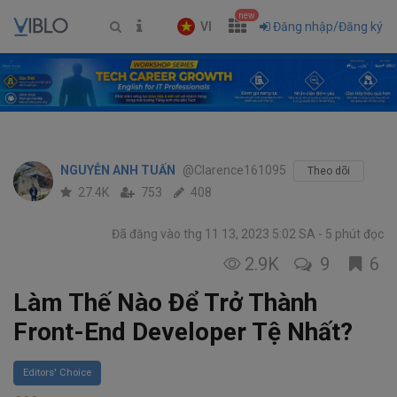
new
VI
Đăng nhập/Đăng ký
NGUYỄN ANH TUẤN
@Clarence161095
Theo dõi
27.4K
753
408
Đã đăng vào thg 11 13, 2023 5:02 SA
5 phút đọc
2.9K
9
6
Làm Thế Nào Để Trở Thành
Front-End Developer Tệ Nhất?
Editors' Choice