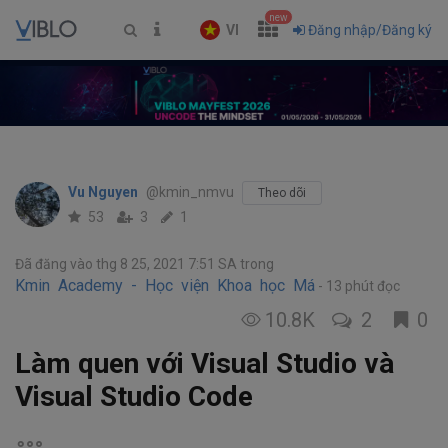
new
VI
Đăng nhập/Đăng ký
Vu Nguyen
@kmin_nmvu
Theo dõi
53
3
1
Đã đăng vào thg 8 25, 2021 7:51 SA
trong
Kmin Academy - Học viện Khoa học Máy tính
13 phút đọc
10.8K
2
0
Làm quen với Visual Studio và
Visual Studio Code