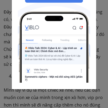
Đây là một chức năng mà hầu như IDE nào cũng
có, về thao tác cơ bản khi Debug là như nhau.
Đầu tiên là đặt breakpoint, kế đến là cho chạy
chương trình cho tới khi đụng breakpoint. Từ đó
mà bạn linh hoạt kiểm tra về các sự thay đổi.
Chức năng này khá quen thuộc nên mình cũng
sẽ không nói gì nhiều về phần này, các bạn hãy
sử dụng và có cảm nhận cho riêng mình nhé.
EXTENSIONS
Mình lấy ví dụ là một chiếc xe nhé, nếu các bạn
muốn con xe của mình trong xịn xò hơn, vip pro
hơn thì mình sẽ đi nâng cấp thêm cho nó đúng