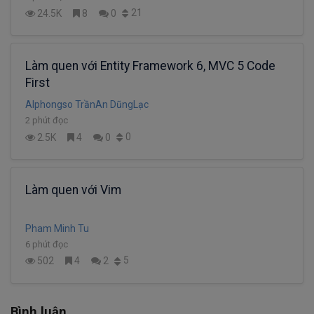
21
24.5K
8
0
Làm quen với Entity Framework 6, MVC 5 Code
First
Alphongso TrầnAn DũngLạc
2 phút đọc
0
2.5K
4
0
Làm quen với Vim
Pham Minh Tu
6 phút đọc
5
502
4
2
Bình luận