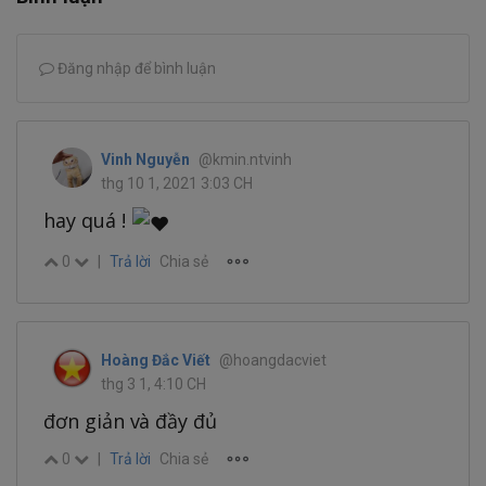
Đăng nhập để bình luận
Vinh Nguyễn
@kmin.ntvinh
thg 10 1, 2021 3:03 CH
hay quá !
0
|
Trả lời
Chia sẻ
Hoàng Đắc Viết
@hoangdacviet
thg 3 1, 4:10 CH
đơn giản và đầy đủ
0
|
Trả lời
Chia sẻ