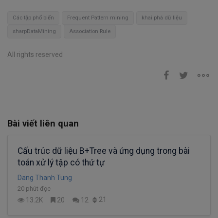
Các tập phổ biến
Frequent Pattern mining
khai phá dữ liệu
sharpDataMining
Association Rule
All rights reserved
Bài viết liên quan
Cấu trúc dữ liệu B+Tree và ứng dụng trong bài
toán xử lý tập có thứ tự
Dang Thanh Tung
20 phút đọc
21
13.2K
20
12