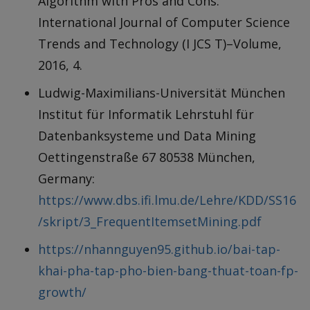
Algorithm with Pros and Cons.
International Journal of Computer Science
Trends and Technology (I JCS T)–Volume,
2016, 4.
Ludwig-Maximilians-Universität München
Institut für Informatik Lehrstuhl für
Datenbanksysteme und Data Mining
Oettingenstraße 67 80538 München,
Germany:
https://www.dbs.ifi.lmu.de/Lehre/KDD/SS16
/skript/3_FrequentItemsetMining.pdf
https://nhannguyen95.github.io/bai-tap-
khai-pha-tap-pho-bien-bang-thuat-toan-fp-
growth/