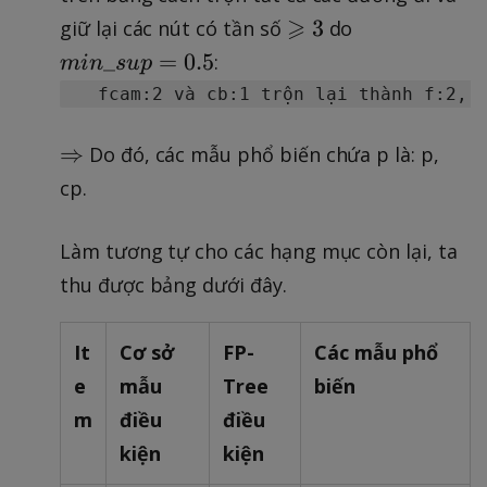
\
⩾
m
3
giữ lại các nút có tần số
do
g
in
_
=
0.5
:
min
s
u
p
e
\
q
_
s
s
{
⇒
Do đó, các mẫu phổ biến chứa p là: p,
l
u
\
cp.
a
p
R
n
=
i
Làm tương tự cho các hạng mục còn lại, ta
t
0.
g
3
5
thu được bảng dưới đây.
h
t
a
It
Cơ sở
FP-
Các mẫu phổ
r
e
mẫu
Tree
biến
r
m
điều
điều
o
kiện
kiện
w