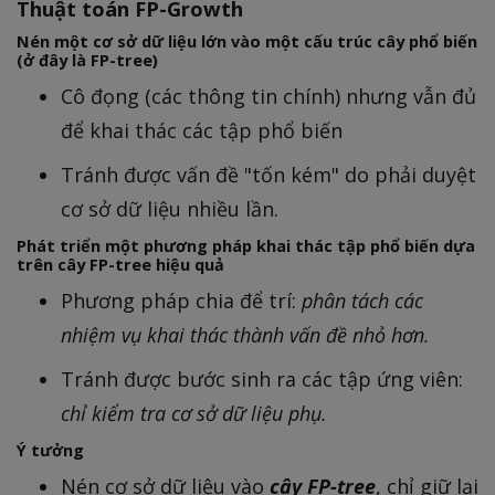
r
Thuật toán FP-Growth
r
Nén một cơ sở dữ liệu lớn vào một cấu trúc cây phổ biến
(ở đây là
FP-tree
)
o
w
Cô đọng (các thông tin chính) nhưng vẫn đủ
để khai thác các tập phổ biến
Tránh được vấn đề "tốn kém" do phải duyệt
cơ sở dữ liệu nhiều lần.
Phát triển một phương pháp khai thác tập phổ biến dựa
trên cây FP-tree hiệu quả
Phương pháp chia để trí:
phân tách các
nhiệm vụ khai thác thành vấn đề nhỏ hơn.
Tránh được bước sinh ra các tập ứng viên:
chỉ kiểm tra cơ sở dữ liệu phụ.
Ý tưởng
Nén cơ sở dữ liệu vào
cây FP-tree
, chỉ giữ lại