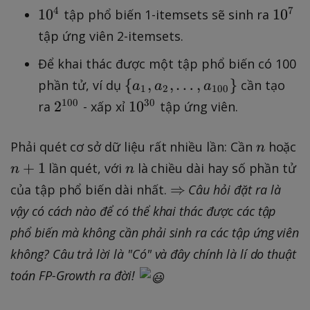
{
{
4
7
1
0
1
0
tập phổ biến 1-itemsets sẽ sinh ra
1
1
tập ứng viên 2-itemsets.
0
0
Để khai thác được một tập phổ biến có 100
^
^
{\
4
{
,
,
…
,
}
7
phần tử, ví dụ
cần tạo
a
a
a
1
2
100
{a
}
}
{
{
100
30
2
1
0
ra
- xấp xỉ
tập ứng viên.
_1
2
1
,
^
0
n
Phải quét cơ sở dữ liệu rất nhiều lần: Cần
hoặc
n
a_
{
^
n
n
+
1
lần quét, với
là chiều dài hay số phần tử
n
n
2,
1
{
+
\
⇒
của tập phổ biến dài nhất.
Câu hỏi đặt ra là
…
0
3
1
R
,
vậy có cách nào để có thể khai thác được các tập
0
0
i
a_
}
}
phổ biến mà không cần phải sinh ra các tập ứng viên
g
{1
}
}
không? Câu trả lời là "Có" và đây chính là lí do thuật
h
00
toán FP-Growth ra đời!
t
}}
a
\}