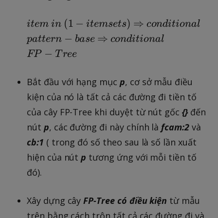
{i
i
(
{
{
{
(
1
−
)
⇒
i
t
e
m
in
i
t
e
m
se
t
s
co
n
d
i
t
i
o
na
l
t
n
1-
\
c
p
{
c
{
−
⇒
p
a
tt
er
n
ba
se
co
n
d
i
t
i
o
na
l
e
it
R
o
a
\
o
F
−
FP
T
ree
m
e
i
n
t
R
n
P
}
m
g
d
t
i
d
-
Bắt đầu với hạng mục
p
, cơ sở mẫu điều
s
h
i
e
g
i
T
kiện của nó là tất cả các đường đi tiền tố
e
t
t
r
h
t
r
ts
a
i
n
của cây FP-Tree khi duyệt từ nút gốc
{}
đến
t
i
e
)
r
o
-
a
o
e
nút
p
, các đường đi này chính là
fcam:2
và
r
n
b
r
n
}
cb:1
( trong đó số theo sau là số lần xuất
o
a
a
r
a
hiện của nút
p
tương ứng với mỗi tiền tố
w
l
s
o
l
đó).
}
}
e
w
}
}
Xây dựng cây
FP-Tree có điều kiện
từ mẫu
trên bằng cách trộn tất cả các đường đi và