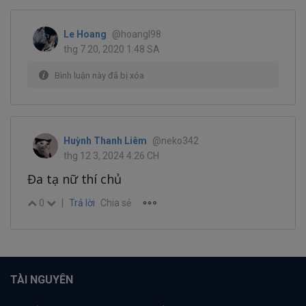
Le Hoang
@hoangl98
thg 7 20, 2020 1:48 SA
Bình luận này đã bị xóa
Huỳnh Thanh Liêm
@neko342
thg 12 3, 2024 4:26 CH
Đa tạ nữ thí chủ
0
|
Trả lời
Chia sẻ
TÀI NGUYÊN