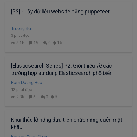
[P2] - Lấy dữ liệu website bằng puppeteer
Truong Bui
3 phút đọc
15
8.1K
15
0
[Elasticsearch Series] P2: Giới thiệu về các
trường hợp sử dụng Elasticsearch phổ biến
Nam Duong Huu
12 phút đọc
3
2.3K
6
0
Khai thác lỗ hổng dựa trên chức năng quên mật
khẩu
Nguyen Xuan Chien