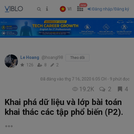
new
VI
Đăng nhập/Đăng ký
Le Hoang
@hoangl98
Theo dõi
126
8
2
Đã đăng vào thg 7 16, 2020 6:05 CH
9 phút đọc
19.2K
2
4
Khai phá dữ liệu và lớp bài toán
khai thác các tập phổ biến (P2).