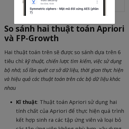
f
∅
∅
f
So sánh hai thuật toán Apriori
và FP-Growth
Hai thuật toán trên sẽ được so sánh dựa trên 6
tiêu chí:
kỹ thuật, chiến lược tìm kiếm, việc sử dụng
bộ nhớ, số lần quét cơ sở dữ liệu, thời gian thực hiện
và hiệu quả các thuật toán trên các bộ dữ liệu khác
nhau
Kĩ thuật
: Thuật toán Apriori sử dụng hai
tính chất của Apriori để thực hiện quá trình
kết hợp sinh ra các tập ứng viên và loại bỏ
các tập ứng viên không phù hợp, xây dựng