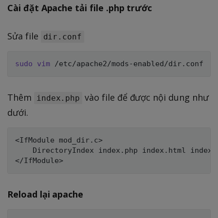
Cài đặt Apache tải file .php trước
Sửa file
dir.conf
sudo
vim
Thêm
vào file để được nội dung như
index.php
dưới.
<IfModule mod_dir.c>

	DirectoryIndex index.php index.html index.cgi index.pl index.php index.xhtml index.htm

Reload lại apache