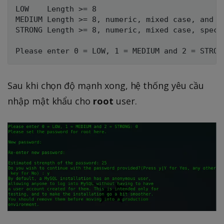
LOW    Length >= 8

MEDIUM Length >= 8, numeric, mixed case, and sp
STRONG Length >= 8, numeric, mixed case, speci
Sau khi chọn độ mạnh xong, hệ thống yêu cầu
nhập mật khẩu cho
root
user.