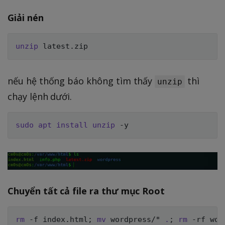
Giải nén
unzip
nếu hệ thống báo không tìm thấy
thì
unzip
chạy lệnh dưới.
sudo
apt
install
unzip
Chuyển tất cả file ra thư mục Root
rm
 -f index.html
;
mv
 wordpress/* 
.
;
rm