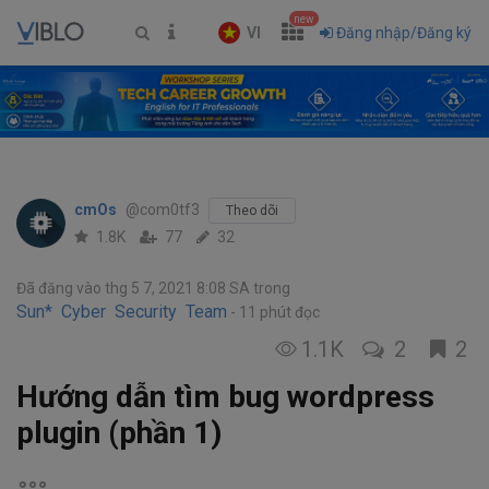
new
VI
Đăng nhập/Đăng ký
cmOs
@com0tf3
Theo dõi
1.8K
77
32
Đã đăng vào thg 5 7, 2021 8:08 SA
trong
Sun* Cyber Security Team
11 phút đọc
1.1K
2
2
Hướng dẫn tìm bug wordpress
plugin (phần 1)