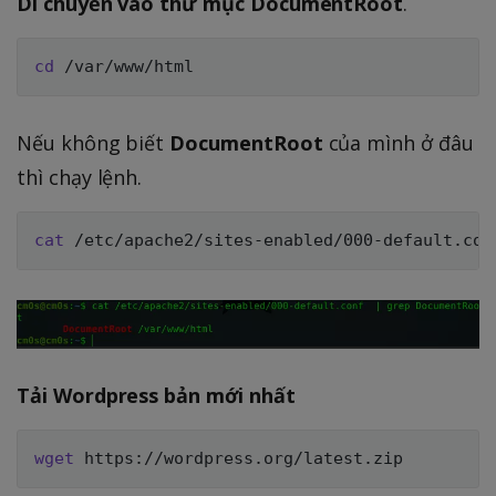
Di chuyển vào thư mục DocumentRoot
.
cd
Nếu không biết
DocumentRoot
của mình ở đâu
thì chạy lệnh.
cat
 /etc/apache2/sites-enabled/000-default.con
Tải Wordpress bản mới nhất
wget