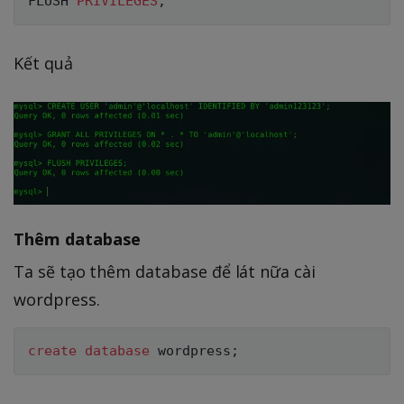
FLUSH 
PRIVILEGES
;
Kết quả
Thêm database
Ta sẽ tạo thêm database để lát nữa cài
wordpress.
create
database
 wordpress
;