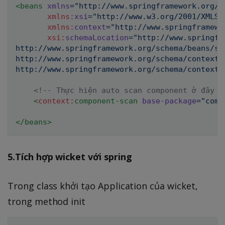
<
beans
xmlns
=
"
http://www.springframework.org/s
xmlns:
xsi
=
"
http://www.w3.org/2001/XMLSc
xmlns:
context
=
"
http://www.springframewo
xsi:
schemaLocation
=
"
http://www.springfr
http://www.springframework.org/schema/beans/spr
http://www.springframework.org/schema/context

http://www.springframework.org/schema/context/
<!-- Thực hiện auto scan component ở đây -
<
context:
component-scan
base-package
=
"
com.
</
beans
>
5.Tích hợp wicket với spring
Trong class khởi tạo Application của wicket,
trong method init