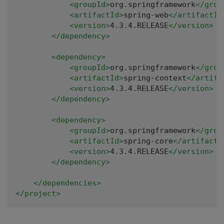
<
groupId
>
org.springframework
</
grou
<
artifactId
>
spring-web
</
artifactId
<
version
>
4.3.4.RELEASE
</
version
>
</
dependency
>
<
dependency
>
<
groupId
>
org.springframework
</
grou
<
artifactId
>
spring-context
</
artifa
<
version
>
4.3.4.RELEASE
</
version
>
</
dependency
>
<
dependency
>
<
groupId
>
org.springframework
</
grou
<
artifactId
>
spring-core
</
artifactI
<
version
>
4.3.4.RELEASE
</
version
>
</
dependency
>
</
dependencies
>
</
project
>