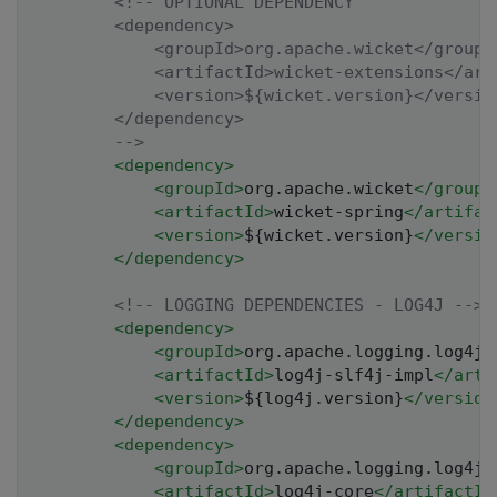
<!-- OPTIONAL DEPENDENCY

		<dependency>

			<groupId>org.apache.wicket</groupId>

			<artifactId>wicket-extensions</artifactId>

			<version>${wicket.version}</version>

		</dependency>

		-->
<
dependency
>
<
groupId
>
org.apache.wicket
</
groupI
<
artifactId
>
wicket-spring
</
artifac
<
version
>
${wicket.version}
</
versio
</
dependency
>
<!-- LOGGING DEPENDENCIES - LOG4J -->
<
dependency
>
<
groupId
>
org.apache.logging.log4j
<
<
artifactId
>
log4j-slf4j-impl
</
arti
<
version
>
${log4j.version}
</
version
</
dependency
>
<
dependency
>
<
groupId
>
org.apache.logging.log4j
<
<
artifactId
>
log4j-core
</
artifactId