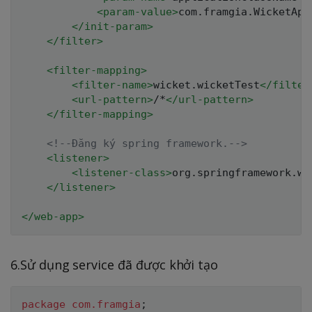
<
param-value
>
com.framgia.WicketApp
</
init-param
>
</
filter
>
<
filter-mapping
>
<
filter-name
>
wicket.wicketTest
</
filter
<
url-pattern
>
/*
</
url-pattern
>
</
filter-mapping
>
<!--Đăng ký spring framework.-->
<
listener
>
<
listener-class
>
org.springframework.we
</
listener
>
</
web-app
>
6.Sử dụng service đã được khởi tạo
package
com
.
framgia
;