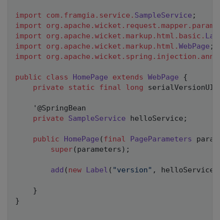
import
com
.
framgia
.
service
.
SampleService
;
import
org
.
apache
.
wicket
.
request
.
mapper
.
parame
import
org
.
apache
.
wicket
.
markup
.
html
.
basic
.
Lab
import
org
.
apache
.
wicket
.
markup
.
html
.
WebPage
;
import
org
.
apache
.
wicket
.
spring
.
injection
.
anno
public
class
HomePage
extends
WebPage
{
private
static
final
long
 serialVersionUID
	'
@SpringBean
private
SampleService
 helloService
;
public
HomePage
(
final
PageParameters
 param
super
(
parameters
)
;
add
(
new
Label
(
"version"
,
 helloService
.
}
}