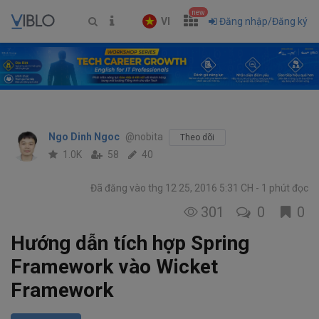
new
VI
Đăng nhập/Đăng ký
Ngo Dinh Ngoc
@nobita
Theo dõi
1.0K
58
40
Đã đăng vào thg 12 25, 2016 5:31 CH
1 phút đọc
301
0
0
Hướng dẫn tích hợp Spring
Framework vào Wicket
Framework