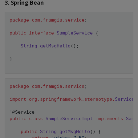
3. Spring Bean
package
com
.
framgia
.
service
;
public
interface
SampleService
{
String
getMsgHello
(
)
;
}
package
com
.
framgia
.
service
;
import
org
.
springframework
.
stereotype
.
Service
;
'
@Service
public
class
SampleServiceImpl
implements
Samp
public
String
getMsgHello
(
)
{
return
"wicket 7.5"
;