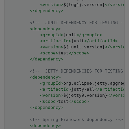
<
version
>
${log4j.version}
</
version
</
dependency
>
<!--  JUNIT DEPENDENCY FOR TESTING -->
<
dependency
>
<
groupId
>
junit
</
groupId
>
<
artifactId
>
junit
</
artifactId
>
<
version
>
${junit.version}
</
version
<
scope
>
test
</
scope
>
</
dependency
>
<!--  JETTY DEPENDENCIES FOR TESTING  
<
dependency
>
<
groupId
>
org.eclipse.jetty.aggrega
<
artifactId
>
jetty-all
</
artifactId
>
<
version
>
${jetty9.version}
</
versio
<
scope
>
test
</
scope
>
</
dependency
>
<!-- Spring Framework dependency -->
<
dependency
>