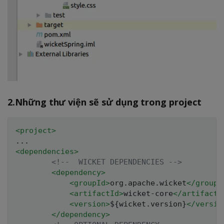
2.Những thư viện sẽ sử dụng trong project
<
project
>
<
dependencies
>
<!--  WICKET DEPENDENCIES -->
<
dependency
>
<
groupId
>
org.apache.wicket
</
groupI
<
artifactId
>
wicket-core
</
artifactI
<
version
>
${wicket.version}
</
versio
</
dependency
>