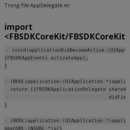
Trong file AppDelegate.m:
import
<FBSDKCoreKit/FBSDKCoreKit.
- (void)applicationDidBecomeActive:(UIAppli
[FBSDKAppEvents activateApp];

}

- (BOOL)application:(UIApplication *)applic
  return [[FBSDKApplicationDelegate sharedI
                                    didFini
}

- (BOOL)application:(UIApplication *)applica
openURL:(NSURL *)url
