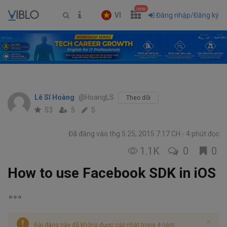
new
VI
Đăng nhập/Đăng ký
Lê Sĩ Hoàng
@HoangLS
Theo dõi
53
5
5
Đã đăng vào thg 5 25, 2015 7:17 CH
4 phút đọc
1.1K
0
0
How to use Facebook SDK in iOS
Bài đăng này đã không được cập nhật trong 4 năm