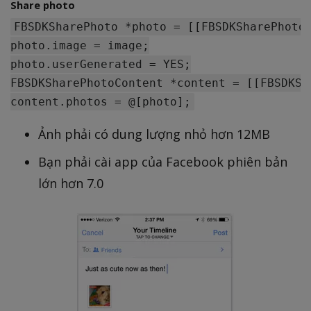
Share photo
FBSDKSharePhoto *photo = [[FBSDKSharePhoto 
photo.image = image;

photo.userGenerated = YES;

FBSDKSharePhotoContent *content = [[FBSDKSh
Ảnh phải có dung lượng nhỏ hơn 12MB
Bạn phải cài app của Facebook phiên bản
lớn hơn 7.0