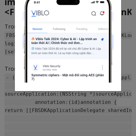
import
<FBSDKLoginKit/FBSDKLoginKi
Trong hàm viewDidLoad:
FBSDKLoginButton *loginButton = [[FBSDKLogi
loginButton.center = self.view.center;

Trong file AppDelegate.m :
- (BOOL)application:(UIApplication *)applic
         openURL:(NSURL *)url

sourceApplication:(NSString *)sourceApplicat
          annotation:(id)annotation {

return [[FBSDKApplicationDelegate sharedIns
                                           
                                           
                                           