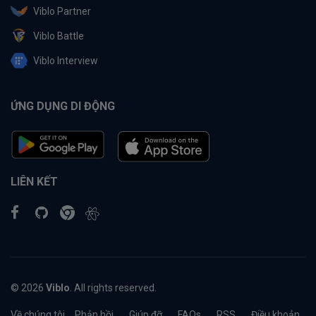
Viblo Partner
Viblo Battle
Viblo Interview
ỨNG DỤNG DI ĐỘNG
LIÊN KẾT
© 2026
Viblo
. All rights reserved.
Về chúng tôi
Phản hồi
Giúp đỡ
FAQs
RSS
Điều khoản