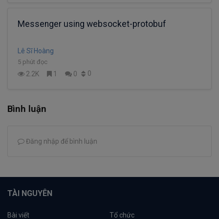
Messenger using websocket-protobuf
Lê Sĩ Hoàng
5 phút đọc
0
2.2K
1
0
Bình luận
Đăng nhập để bình luận
TÀI NGUYÊN
Bài viết
Tổ chức