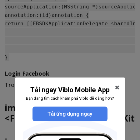
sourceApplication:(NSString *)sourceApplicat
annotation:(id)annotation {

return [[FBSDKApplicationDelegate sharedIns
                                           
                                           
                                           
Login Facebook
Trong file viewControler của bạn
Tải ngay Viblo Mobile App
Bạn đang tìm cách khám phá Viblo dễ dàng hơn?
import
Tải ứng dụng ngay
<FBSDKCoreKit/FBSDKCoreKit.