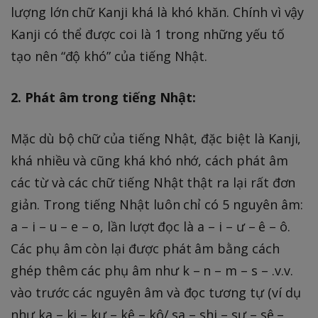
lượng lớn chữ Kanji khá là khó khăn. Chính vì vậy
Kanji có thể được coi là 1 trong những yếu tố
tạo nên “độ khó” của tiếng Nhật.
2. Phát âm trong tiếng Nhật:
Mặc dù bộ chữ của tiếng Nhật, đặc biệt là Kanji,
khá nhiều và cũng khá khó nhớ, cách phát âm
các từ và các chữ tiếng Nhật thật ra lại rất đơn
giản. Trong tiếng Nhật luôn chỉ có 5 nguyên âm:
a – i – u – e – o, lần lượt đọc là a – i – ư – ê – ô.
Các phụ âm còn lại được phát âm bằng cách
ghép thêm các phụ âm như k – n – m – s – .v.v.
vào trước các nguyên âm và đọc tương tự (ví dụ
như ka – ki – kư – kê – kô/ sa – shi – sư – sê –