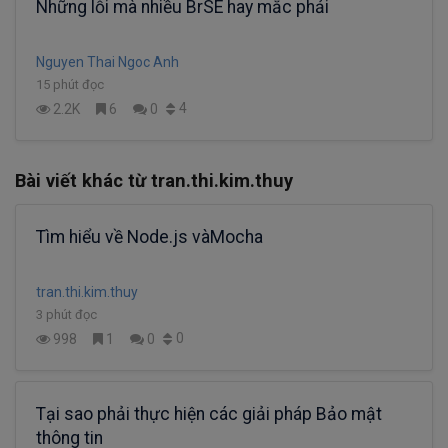
Những lỗi mà nhiều BrSE hay mắc phải
Nguyen Thai Ngoc Anh
15 phút đọc
4
2.2K
6
0
Bài viết khác từ tran.thi.kim.thuy
Tìm hiểu về Node.js vàMocha
tran.thi.kim.thuy
3 phút đọc
0
998
1
0
Tại sao phải thực hiện các giải pháp Bảo mật
thông tin