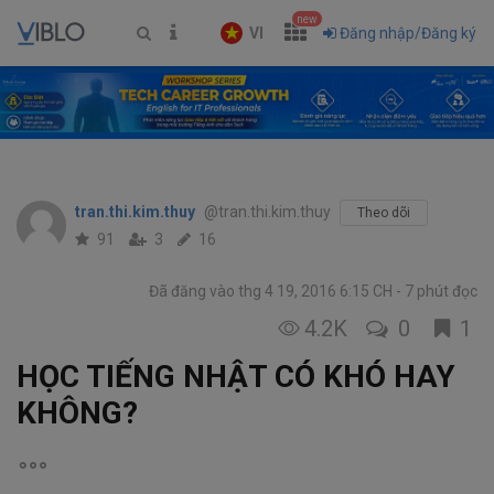
new
VI
Đăng nhập/Đăng ký
tran.thi.kim.thuy
@tran.thi.kim.thuy
Theo dõi
91
3
16
Đã đăng vào thg 4 19, 2016 6:15 CH
7 phút đọc
4.2K
0
1
HỌC TIẾNG NHẬT CÓ KHÓ HAY
KHÔNG?