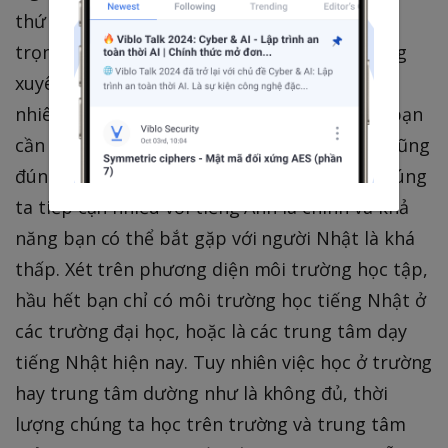
thứ ngôn ngữ mới, 1 trong những điều quan
trọng đó là bạn cần phải luyện tập nó thường
xuyên thì bạn mới có thể giỏi hơn được. Tuy
nhiên để có thể luyện tập thường xuyên thì bạn
cần phải có môi trường luyện tập, điều này cũng
đúng với tiếng Nhật. Ở Việt Nam, hầu hết chúng
ta tiếp cận nhiều với tiếng Anh là chính và khả
năng bạn có thể bắt gặp với người Nhật là khá
thấp. Xét trên phương diện môi trường học tập,
hầu hết bạn chỉ có môi trường học tiếng Nhật ở
các trường đại học, hoặc là các trung tâm dạy
tiếng Nhật hiện nay. Tuy nhiên việc học ở trường
hay trung tâm dường như là không đủ, thời
lượng chúng ta học trên trường và trung tâm