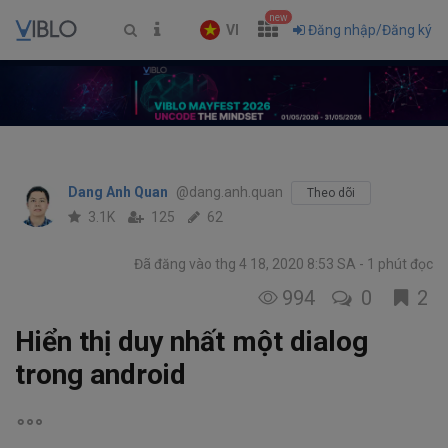
new
VI
Đăng nhập/Đăng ký
Dang Anh Quan
@dang.anh.quan
Theo dõi
3.1K
125
62
Đã đăng vào thg 4 18, 2020 8:53 SA
1 phút đọc
994
0
2
Hiển thị duy nhất một dialog
trong android