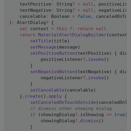
    textPositive
:
 String
?
=
null
,
 positiveList
    textNegative
:
 String
?
=
null
,
 negativeList
    cancelable
:
 Boolean 
=
false
,
 canceledOnTou
)
:
 AlertDialog
?
{
val
 context 
=
this
?:
return
null
return
MaterialAlertDialogBuilder
(
context
)
setTitle
(
title
)
setMessage
(
message
)
setPositiveButton
(
textPositive
)
{
 dial
            positiveListener
?
.
invoke
(
)
}
setNegativeButton
(
textNegative
)
{
 dial
            negativeListener
?
.
invoke
(
)
}
setCancelable
(
cancelable
)
}
.
create
(
)
.
apply
{
setCanceledOnTouchOutside
(
canceledOnTo
// dismiss other showing dialog
if
(
showingDialog
?
.
isShowing 
==
true
)
            showingDialog
?
.
dismiss
(
)
}