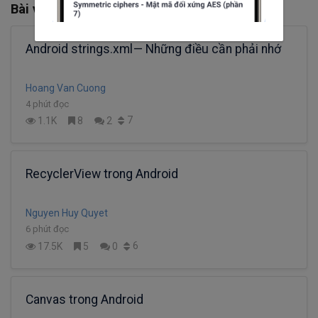
Bài viết liên quan
Android strings.xml — Những điều cần phải nhớ
Hoang Van Cuong
4 phút đọc
7
1.1K
8
2
RecyclerView trong Android
Nguyen Huy Quyet
6 phút đọc
6
17.5K
5
0
Canvas trong Android