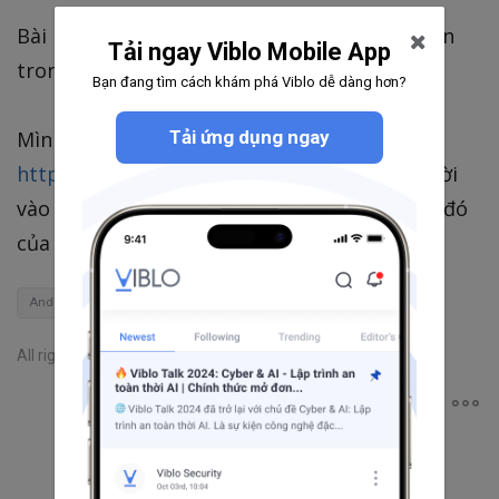
Bài lần này xin hết tại đây, hẹn gặp lại các bạn
Tải ngay Viblo Mobile App
trong các bài tiếp theo
Bạn đang tìm cách khám phá Viblo dễ dàng hơn?
Tải ứng dụng ngay
Mình mới mở tài khoản medium
https://medium.com/@anhquan.vn
, mọi người
vào follow để nhận những bài mới nhất trên đó
của mình nhé, cảm ơn mọi người.
Android
single dialog
All rights reserved