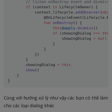
// listen onDestroy event and dismiss
if
(
context 
is
 LifecycleOwner
)
{
            context
.
lifecycle
.
addObserver
(
obje
@OnLifecycleEvent
(
Lifecycle
.
Ev
fun
onDestroy
(
)
{
this
@apply
.
dismiss
(
)
if
(
showingDialog 
===
this
                        showingDialog 
=
null
}
}
}
)
}
        showingDialog 
=
this
show
(
)
}
}
Cùng với hướng xử lý như vậy các bạn có thể làm
cho các loại dialog khác