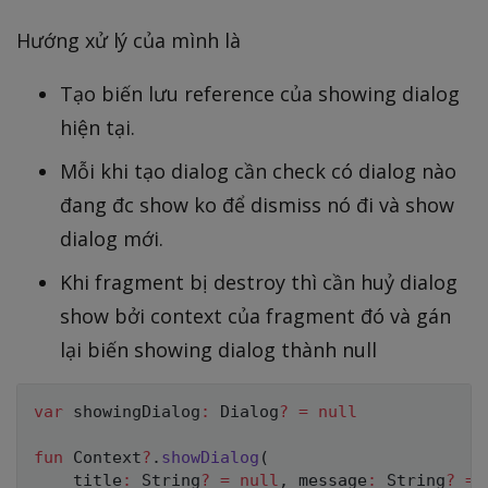
Hướng xử lý của mình là
Tạo biến lưu reference của showing dialog
hiện tại.
Mỗi khi tạo dialog cần check có dialog nào
đang đc show ko để dismiss nó đi và show
dialog mới.
Khi fragment bị destroy thì cần huỷ dialog
show bởi context của fragment đó và gán
lại biến showing dialog thành null
var
 showingDialog
:
 Dialog
?
=
null
fun
 Context
?
.
showDialog
(
    title
:
 String
?
=
null
,
 message
:
 String
?
=