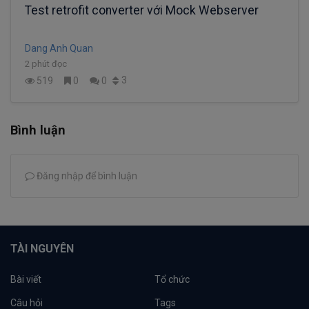
Test retrofit converter với Mock Webserver
Dang Anh Quan
2 phút đọc
3
519
0
0
Bình luận
Đăng nhập để bình luận
TÀI NGUYÊN
Bài viết
Tổ chức
Câu hỏi
Tags