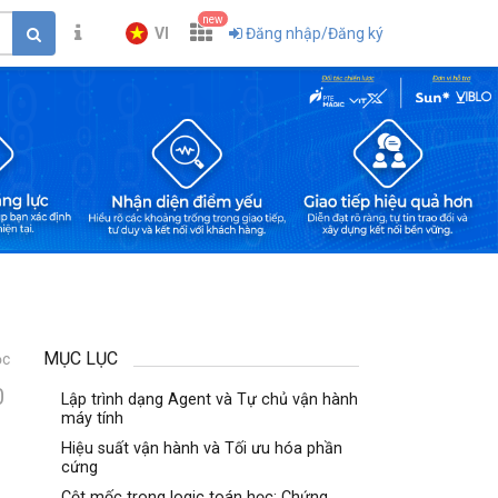
new
VI
Đăng nhập/Đăng ký
MỤC LỤC
ọc
0
Lập trình dạng Agent và Tự chủ vận hành
máy tính
Hiệu suất vận hành và Tối ưu hóa phần
cứng
Cột mốc trong logic toán học: Chứng