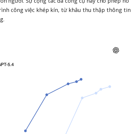
n người. Sự cộng tác đa công cụ này cho phép nó
rình công việc khép kín, từ khâu thu thập thông tin
g.