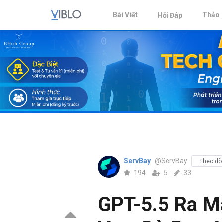
Bài Viết
Thảo 
Hỏi Đáp
ServBay
@ServBay
Theo dõ
194
5
33
GPT-5.5 Ra Mắ