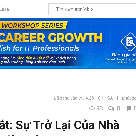
Luận
Đã đăng vào thg 4 28, 10:11 SA
11 phút đ
i
93
0
t: Sự Trở Lại Của Nhà