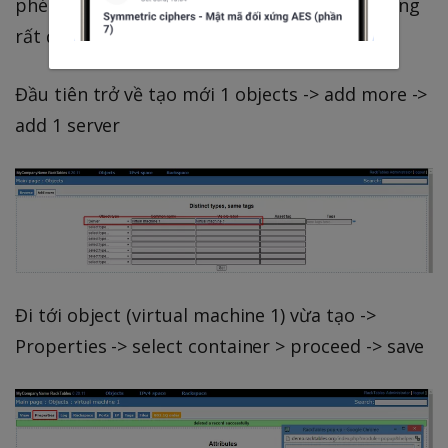
phép chúng ta làm như vậy. Các bước làm cũng
rất đơn giản.
Đầu tiên trở về tạo mới 1 objects -> add more ->
add 1 server
Đi tới object (virtual machine 1) vừa tạo ->
Properties -> select container > proceed -> save