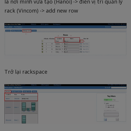
là nơi mình vừa tạo (Hanoi) -> điền vị trí quản lý
rack (Vincom) -> add new row
Trở lại rackspace