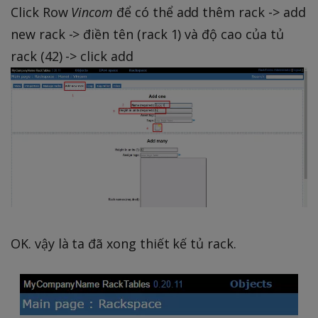
Click Row
Vincom
để có thể add thêm rack -> add
new rack -> điền tên (rack 1) và độ cao của tủ
rack (42) -> click add
OK. vậy là ta đã xong thiết kế tủ rack.