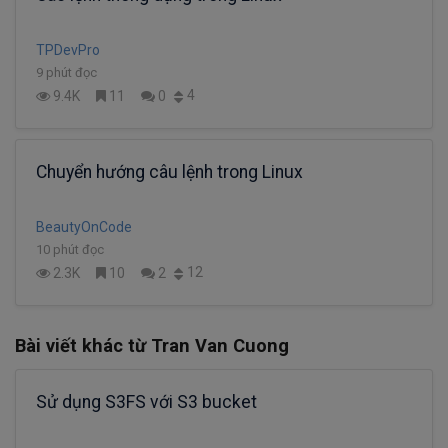
TPDevPro
9 phút đọc
4
9.4K
11
0
Chuyển hướng câu lệnh trong Linux
BeautyOnCode
10 phút đọc
12
2.3K
10
2
Bài viết khác từ Tran Van Cuong
Sử dụng S3FS với S3 bucket