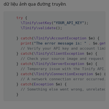
dữ liệu ảnh qua đường truyền.
try
{
\
Tinify
\
setKey
(
"YOUR_API_KEY"
)
;
\
Tinify
\
validate
(
)
;
}
catch
(
\
Tinify
\
AccountException
$e
)
{
print
(
"The error message is: "
.
$e
.
getM
// Verify your API key and account limit
}
catch
(
\
Tinify
\
ClientException
$e
)
{
// Check your source image and request o
}
catch
(
\
Tinify
\
ServerException
$e
)
{
// Temporary issue with the Tinify API.
}
catch
(
\
Tinify
\
ConnectionException
$e
)
{
// A network connection error occurred.
}
catch
(
Exception
$e
)
{
// Something else went wrong, unrelated 
}