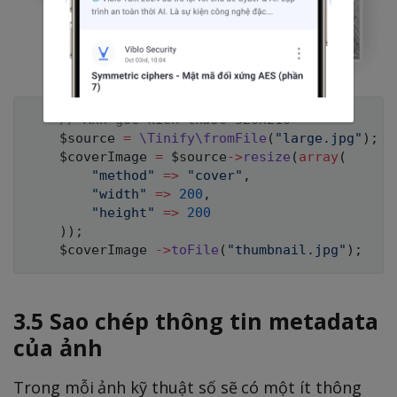
// Ảnh gốc kích thước 320x210
$source
=
\
Tinify
\
fromFile
(
"large.jpg"
)
;
$coverImage
=
$source
->
resize
(
array
(
"method"
=>
"cover"
,
"width"
=>
200
,
"height"
=>
200
)
)
;
$coverImage
->
toFile
(
"thumbnail.jpg"
)
;
3.5 Sao chép thông tin metadata
của ảnh
Trong mỗi ảnh kỹ thuật số sẽ có một ít thông