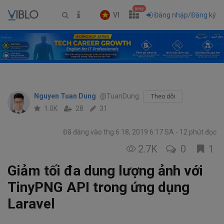
new
VI
Đăng nhập/Đăng ký
Nguyen Tuan Dung
@TuanDung
Theo dõi
1.0K
28
31
Đã đăng vào thg 6 18, 2019 6:17 SA
12 phút đọc
2.7K
0
1
Giảm tối đa dung lượng ảnh với
TinyPNG API trong ứng dụng
Laravel