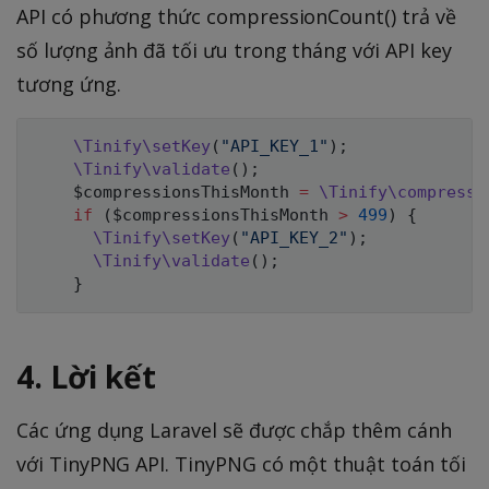
API có phương thức compressionCount() trả về
số lượng ảnh đã tối ưu trong tháng với API key
tương ứng.
\
Tinify
\
setKey
(
"API_KEY_1"
)
;
\
Tinify
\
validate
(
)
;
$compressionsThisMonth
=
\
Tinify
\
compressi
if
(
$compressionsThisMonth
>
499
)
{
\
Tinify
\
setKey
(
"API_KEY_2"
)
;
\
Tinify
\
validate
(
)
;
}
4. Lời kết
Các ứng dụng Laravel sẽ được chắp thêm cánh
với TinyPNG API. TinyPNG có một thuật toán tối