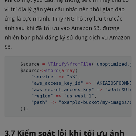
vị trí địa lý gần yêu cầu nhất nên thời gian đáp
ứng là cực nhanh. TinyPNG hỗ trợ lưu trữ các
ảnh sau khi đã tối ưu vào Amazon S3, đương
nhiên bạn phải đăng ký sử dụng dịch vụ Amazon
S3.
$source
=
\
Tinify
\
fromFile
(
"unoptimized.jp
$source
->
store
(
array
(
"service"
=>
"s3"
,
"aws_access_key_id"
=>
"AKIAIOSFODNN7E
"aws_secret_access_key"
=>
"wJalrXUtnF
"region"
=>
"us-west-1"
,
"path"
=>
"example-bucket/my-images/op
)
)
;
3.7 Kiểm soát lỗi khi tối ưu ảnh