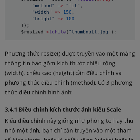
"method"
=>
"fit"
,
"width"
=>
150
,
"height"
=>
100
)
)
;
$resized
->
toFile
(
"thumbnail.jpg"
)
;
Phương thức resize() được truyền vào một mảng
thông tin bao gồm kích thước chiều rộng
(width), chiều cao (height) cần điều chỉnh và
phương thức điều chỉnh (method). Có 3 phương
thức điều chỉnh hình ảnh:
3.4.1 Điều chỉnh kích thước ảnh kiểu Scale
Kiểu điều chỉnh này giống như phóng to hay thu
nhỏ một ảnh, bạn chỉ cần truyền vào một tham
số kích thước, hoặc là chiều rộng (width) hoặc là