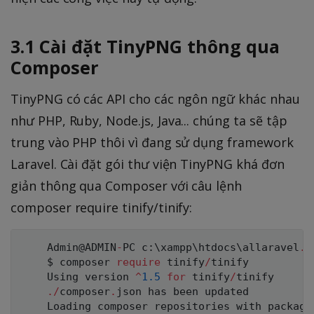
3.1 Cài đặt TinyPNG thông qua
Composer
TinyPNG có các API cho các ngôn ngữ khác nhau
như PHP, Ruby, Node.js, Java... chúng ta sẽ tập
trung vào PHP thôi vì đang sử dụng framework
Laravel. Cài đặt gói thư viện TinyPNG khá đơn
giản thông qua Composer với câu lệnh
composer require tinify/tinify:
    Admin@
ADMIN
-
PC
 c
:
\xampp\htdocs\allaravel
.
c
    $ composer 
require
 tinify
/
tinify

    Using version 
^
1.5
for
 tinify
/
tinify

.
/
composer
.
json has been updated

    Loading composer repositories with package 