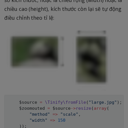
chiều cao (height), kích thước còn lại sẽ tự động
điều chỉnh theo tỉ lệ:
$source
=
\
Tinify
\
fromFile
(
"large.jpg"
)
;
$zoomouted
=
$source
->
resize
(
array
(
"method"
=>
"scale"
,
"width"
=>
150
)
)
;