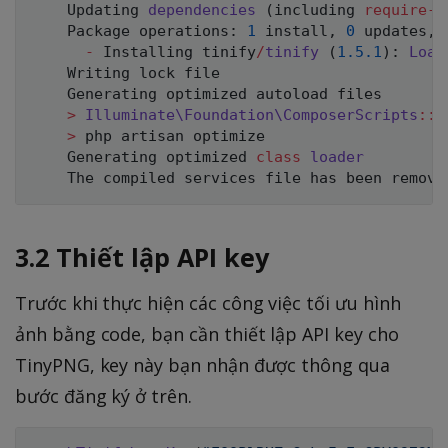
    Updating 
dependencies
(
including 
require
-
d
    Package operations
:
1
 install
,
0
 updates
,
-
 Installing tinify
/
tinify
(
1.5
.1
)
:
Load
    Writing lock file

    Generating optimized autoload files

>
Illuminate
\
Foundation
\
ComposerScripts
::
p
>
 php artisan optimize

    Generating optimized 
class
loader
    The compiled services file has been remove
3.2 Thiết lập API key
Trước khi thực hiện các công việc tối ưu hình
ảnh bằng code, bạn cần thiết lập API key cho
TinyPNG, key này bạn nhận được thông qua
bước đăng ký ở trên.