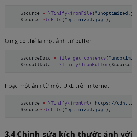
$source
=
\
Tinify
\
fromFile
(
"unoptimized.jp
$source
->
toFile
(
"optimized.jpg"
)
;
Cũng có thể là một ảnh từ buffer:
$sourceData
=
file_get_contents
(
"unoptimiz
$resultData
=
\
Tinify
\
fromBuffer
(
$sourceDa
Hoặc một ảnh từ một URL trên internet:
$source
=
\
Tinify
\
fromUrl
(
"https://cdn.tin
$source
->
toFile
(
"optimized.jpg"
)
;
3.4 Chỉnh sửa kích thước ảnh với