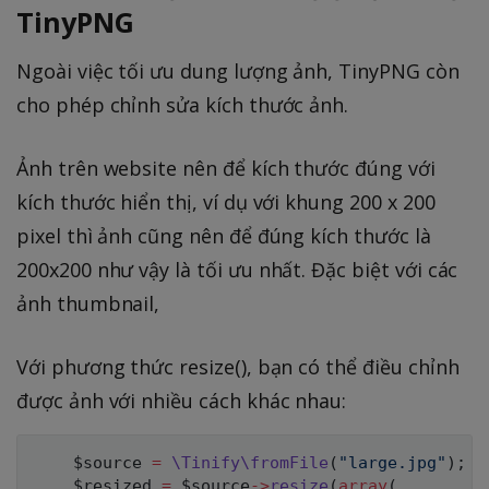
TinyPNG
Ngoài việc tối ưu dung lượng ảnh, TinyPNG còn
cho phép chỉnh sửa kích thước ảnh.
Ảnh trên website nên để kích thước đúng với
kích thước hiển thị, ví dụ với khung 200 x 200
pixel thì ảnh cũng nên để đúng kích thước là
200x200 như vậy là tối ưu nhất. Đặc biệt với các
ảnh thumbnail,
Với phương thức resize(), bạn có thể điều chỉnh
được ảnh với nhiều cách khác nhau:
$source
=
\
Tinify
\
fromFile
(
"large.jpg"
)
;
$resized
=
$source
->
resize
(
array
(