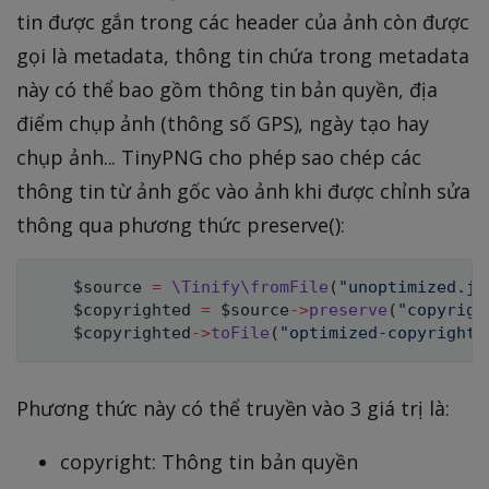
tin được gắn trong các header của ảnh còn được
gọi là metadata, thông tin chứa trong metadata
này có thể bao gồm thông tin bản quyền, địa
điểm chụp ảnh (thông số GPS), ngày tạo hay
chụp ảnh... TinyPNG cho phép sao chép các
thông tin từ ảnh gốc vào ảnh khi được chỉnh sửa
thông qua phương thức preserve():
$source
=
\
Tinify
\
fromFile
(
"unoptimized.jp
$copyrighted
=
$source
->
preserve
(
"copyrigh
$copyrighted
->
toFile
(
"optimized-copyright.
Phương thức này có thể truyền vào 3 giá trị là:
copyright: Thông tin bản quyền