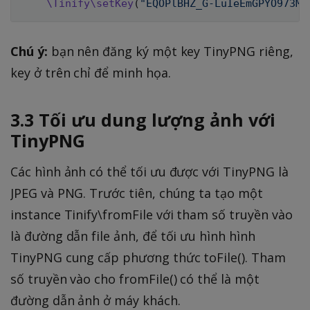
\
Tinify
\
setKey
(
"EQOPlBHZ_G-LuIeEmGPYO973Mm
Chú ý:
bạn nên đăng ký một key TinyPNG riêng,
key ở trên chỉ để minh họa.
3.3 Tối ưu dung lượng ảnh với
TinyPNG
Các hình ảnh có thể tối ưu được với TinyPNG là
JPEG và PNG. Trước tiên, chúng ta tạo một
instance Tinify\fromFile với tham số truyền vào
là đường dẫn file ảnh, để tối ưu hình hình
TinyPNG cung cấp phương thức toFile(). Tham
số truyền vào cho fromFile() có thể là một
đường dẫn ảnh ở máy khách.