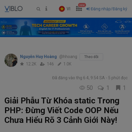
new
VI
Đăng nhập/Đăng ký
Nguyễn Huy Hoàng
@hhoang
Theo dõi
12.2K
146
1.0K
Đã đăng vào thg 6 4, 9:54 SA
5 phút đọc
50
1
1
Giải Phẫu Từ Khóa static Trong
PHP: Đừng Viết Code OOP Nếu
Chưa Hiểu Rõ 3 Cảnh Giới Này!