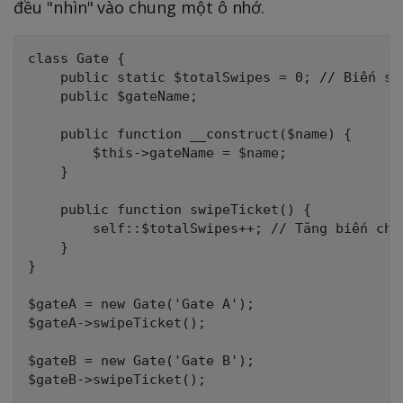
đều "nhìn" vào chung một ô nhớ.
class Gate {

    public static $totalSwipes = 0; // Biến sta
    public $gateName;

    public function __construct($name) {

        $this->gateName = $name;

    }

    public function swipeTicket() {

        self::$totalSwipes++; // Tăng biến chun
    }

}

$gateA = new Gate('Gate A');

$gateA->swipeTicket();

$gateB = new Gate('Gate B');

$gateB->swipeTicket();
