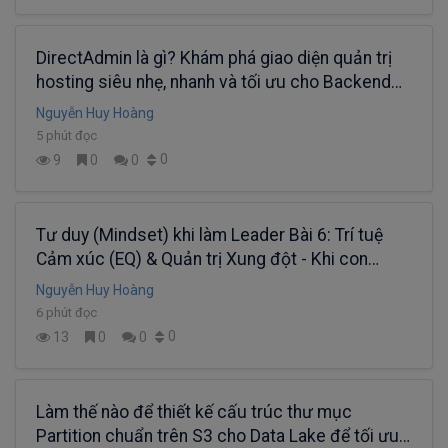
DirectAdmin là gì? Khám phá giao diện quản trị
hosting siêu nhẹ, nhanh và tối ưu cho Backend
Developer
Nguyễn Huy Hoàng
5 phút đọc
0
9
0
0
Tư duy (Mindset) khi làm Leader Bài 6: Trí tuệ
Cảm xúc (EQ) & Quản trị Xung đột - Khi con
người không phải là những dòng Code.
Nguyễn Huy Hoàng
6 phút đọc
0
13
0
0
Làm thế nào để thiết kế cấu trúc thư mục
Partition chuẩn trên S3 cho Data Lake để tối ưu