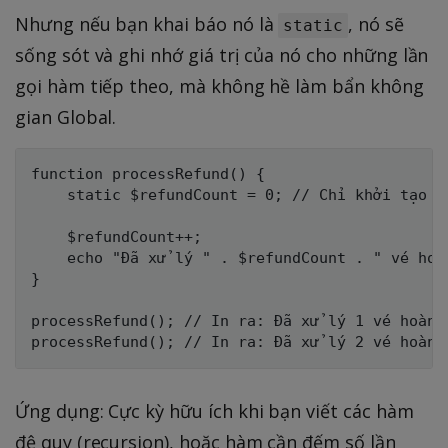
Nhưng nếu bạn khai báo nó là
, nó sẽ
static
sống sót và ghi nhớ giá trị của nó cho những lần
gọi hàm tiếp theo, mà không hề làm bẩn không
gian Global.
function processRefund() {

    static $refundCount = 0; // Chỉ khởi tạo đú
    $refundCount++;

    echo "Đã xử lý " . $refundCount . " vé hoàn
}

processRefund(); // In ra: Đã xử lý 1 vé hoàn t
Ứng dụng: Cực kỳ hữu ích khi bạn viết các hàm
đệ quy (recursion), hoặc hàm cần đếm số lần