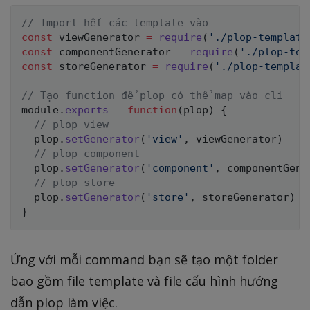
// Import hết các template vào
const
 viewGenerator 
=
require
(
'./plop-template
const
 componentGenerator 
=
require
(
'./plop-tem
const
 storeGenerator 
=
require
(
'./plop-templat
// Tạo function để plop có thể map vào cli
module
.
exports
=
function
(
plop
)
{
// plop view
  plop
.
setGenerator
(
'view'
,
 viewGenerator
)
// plop component
  plop
.
setGenerator
(
'component'
,
 componentGene
// plop store
  plop
.
setGenerator
(
'store'
,
 storeGenerator
)
}
Ứng với mỗi command bạn sẽ tạo một folder
bao gồm file template và file cấu hình hướng
dẫn plop làm việc.