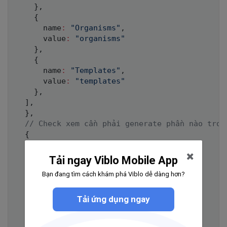
}
,
{
      name
:
"Organisms"
,
      value
:
"organisms"
}
,
{
      name
:
"Templates"
,
      value
:
"templates"
}
,
]
,
}
,
// Check xem cần phải generate phần nào tron
{
    type
:
'checkbox'
,
    name
:
'blocks'
,
Tải ngay Viblo Mobile App
    message
:
'Blocks:'
,
Bạn đang tìm cách khám phá Viblo dễ dàng hơn?
    choices
:
[
{
      name
:
'<template>'
,
      value
:
'template'
,
Tải ứng dụng ngay
      checked
:
true
}
,