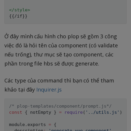
</
style
>
Ở đây mình cấu hình cho plop sẽ gồm 3 công
việc đó là hỏi tên của component (có validate
nếu trống), thư mục sẽ tạo component, các
phần trong file hbs sẽ được generate.
Các type của command thì bạn có thể tham
khảo tại đây
Inquirer.js
/* plop-templates/component/prompt.js*/
const
{
 notEmpty 
}
=
require
(
'../utils.js'
)
module
.
exports 
=
{
  description
:
'generate vue component'
,