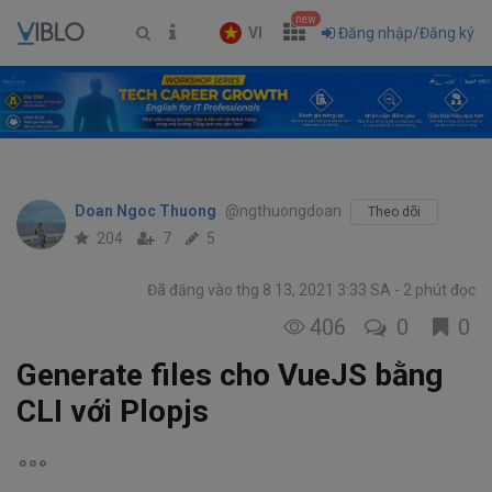
new
VI
Đăng nhập/Đăng ký
Doan Ngoc Thuong
@ngthuongdoan
Theo dõi
204
7
5
Đã đăng vào thg 8 13, 2021 3:33 SA
2 phút đọc
406
0
0
Generate files cho VueJS bằng
CLI với Plopjs