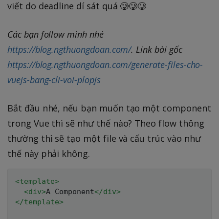
viết do deadline dí sát quá 🥲🥲🥲
Các bạn follow mình nhé
https://blog.ngthuongdoan.com/
. Link bài gốc
https://blog.ngthuongdoan.com/generate-files-cho-
vuejs-bang-cli-voi-plopjs
Bắt đầu nhé, nếu bạn muốn tạo một component
trong Vue thì sẽ như thế nào? Theo flow thông
thường thì sẽ tạo một file và cấu trúc vào như
thế này phải không.
<
template
>
<
div
>
A Component
</
div
>
</
template
>