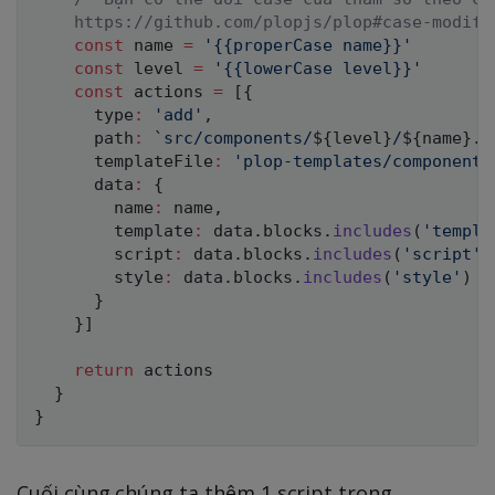
    https://github.com/plopjs/plop#case-modifi
const
 name 
=
'{{properCase name}}'
const
 level 
=
'{{lowerCase level}}'
const
 actions 
=
[
{
      type
:
'add'
,
      path
:
`
src/components/
${
level
}
/
${
name
}
.v
      templateFile
:
'plop-templates/component/
      data
:
{
        name
:
 name
,
        template
:
 data
.
blocks
.
includes
(
'templa
        script
:
 data
.
blocks
.
includes
(
'script'
)
        style
:
 data
.
blocks
.
includes
(
'style'
)
}
}
]
return
 actions

}
}
Cuối cùng chúng ta thêm 1 script trong