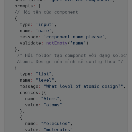
  prompts
:
[
// Hỏi tên của component
{
    type
:
'input'
,
    name
:
'name'
,
    message
:
'component name please'
,
    validate
:
notEmpty
(
'name'
)
}
,
/* Hỏi folder tạo componet với dạng select, 
   Atomic Design nên mình sẽ config theo */
{
    type
:
"list"
,
    name
:
"level"
,
    message
:
"What level of atomic design?"
,
    choices
:
[
{
      name
:
"Atoms"
,
      value
:
"atoms"
}
,
{
      name
:
"Molecules"
,
      value
:
"molecules"