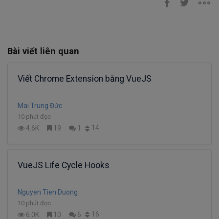
Bài viết liên quan
Viết Chrome Extension bằng VueJS
Mai Trung Đức
10 phút đọc
14
4.6K
19
1
VueJS Life Cycle Hooks
Nguyen Tien Duong
10 phút đọc
16
6.0K
10
6