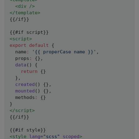
<
div
/>
</
template
>
{{/if}}

<
script
>
export
default
{
  name
:
'{{ properCase name }}'
,
  props
:
{
}
,
data
(
)
{
return
{
}
}
,
created
(
)
{
}
,
mounted
(
)
{
}
,
  methods
:
{
}
}
</
script
>
{{/if}}

<
style
lang
=
"
scss
"
scoped
>