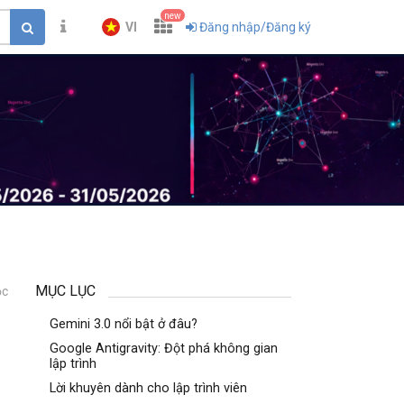
new
VI
Đăng nhập/Đăng ký
MỤC LỤC
ọc
1
Gemini 3.0 nổi bật ở đâu?
Google Antigravity: Đột phá không gian
lập trình
Lời khuyên dành cho lập trình viên