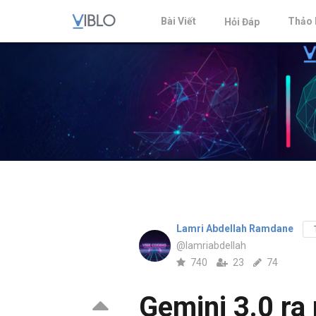
Bài Viết
Thảo 
Hỏi Đáp
Lamri Abdellah Ramdane
@lamriabdellah
740
23
74
Gemini 3.0 ra 