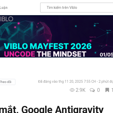
Luận
Đã đăng vào thg 11 20, 2025 7:55 CH
2 phút đ
Theo dõi
2.9K
0
mắt, Google Antigravity