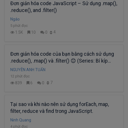
Đơn giản hóa code JavaScript – Sử dụng .map(),
.reduce(), and .filter()
Ngáo
5 phút đọc
4
1.5K
10
0
Đơn giản hóa code của bạn bằng cách sử dụng
.reduce(), .map() và .filter() 😊 (Series: Bí kíp
Javascript - PHẦN 36)
NGUYỄN ANH TUẤN
12 phút đọc
7
839
6
0
Tại sao và khi nào nên sử dụng forEach, map,
filter, reduce và find trong JavaScript.
Ninh Quang
4 phút đọc