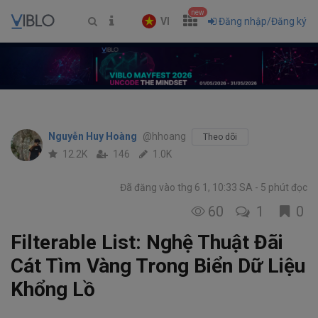
new
VI
Đăng nhập/Đăng ký
Nguyễn Huy Hoàng
@hhoang
Theo dõi
12.2K
146
1.0K
Đã đăng vào thg 6 1, 10:33 SA
5 phút đọc
60
1
0
Filterable List: Nghệ Thuật Đãi
Cát Tìm Vàng Trong Biển Dữ Liệu
Khổng Lồ