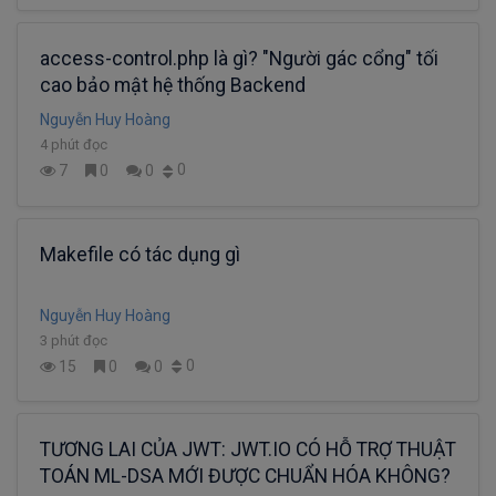
access-control.php là gì? "Người gác cổng" tối
cao bảo mật hệ thống Backend
Nguyễn Huy Hoàng
4 phút đọc
0
7
0
0
Makefile có tác dụng gì
Nguyễn Huy Hoàng
3 phút đọc
0
15
0
0
TƯƠNG LAI CỦA JWT: JWT.IO CÓ HỖ TRỢ THUẬT
TOÁN ML-DSA MỚI ĐƯỢC CHUẨN HÓA KHÔNG?