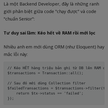
Là một Backend Developer, đây là những ranh
giới phân biệt giữa code "chạy được" và code
"chuẩn Senior":
Tư duy sai lầm: Kéo hết về RAM rồi mới lọc
Nhiều anh em mới dùng ORM (như Eloquent) hay
mắc lỗi này:
// Kéo HẾT hàng triệu bản ghi từ DB lên RAM của
$transactions = Transaction::all(); 

// Sau đó mới dùng Collection filter

$failedTransactions = $transactions->filter(fun
    return $tx->status == 'failed';
