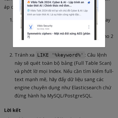
áp dụng các vũ khí hạng nặng:
Đánh Index (Chỉ mục): Nếu người dùng hay
lọc theo
và
, hãy
station_id
status
đảm bảo bạn đã tạo Composite Index cho 2
cột này trong Database.
Tránh xa
: Câu lệnh
LIKE '%keyword%'
này sẽ quét toàn bộ bảng (Full Table Scan)
và phớt lờ mọi Index. Nếu cần tìm kiếm full-
text mạnh mẽ, hãy đẩy dữ liệu sang các
engine chuyên dụng như Elasticsearch chứ
đừng hành hạ MySQL/PostgreSQL.
Lời kết