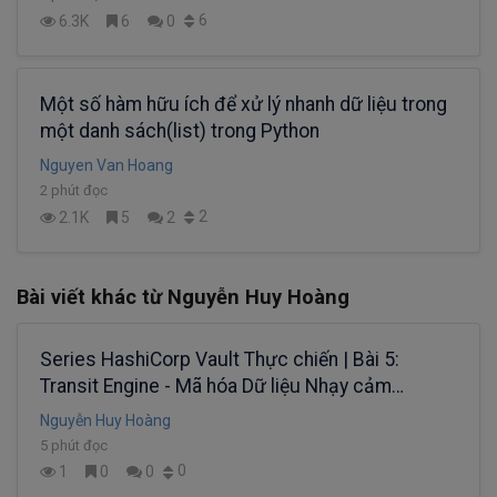
6
6.3K
6
0
Một số hàm hữu ích để xử lý nhanh dữ liệu trong
một danh sách(list) trong Python
Nguyen Van Hoang
2 phút đọc
2
2.1K
5
2
Bài viết khác từ Nguyễn Huy Hoàng
Series HashiCorp Vault Thực chiến | Bài 5:
Transit Engine - Mã hóa Dữ liệu Nhạy cảm
(Encryption as a Service)
Nguyễn Huy Hoàng
5 phút đọc
0
1
0
0