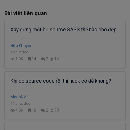
Bài viết liên quan
Xây dựng một bộ source SASS thế nào cho đẹp
Hữu Khuyên
4 phút đọc
16
1.9K
14
2
Khi có source code rồi thì hack có dễ không?
ManhNV
11 phút đọc
23
4.5K
10
2