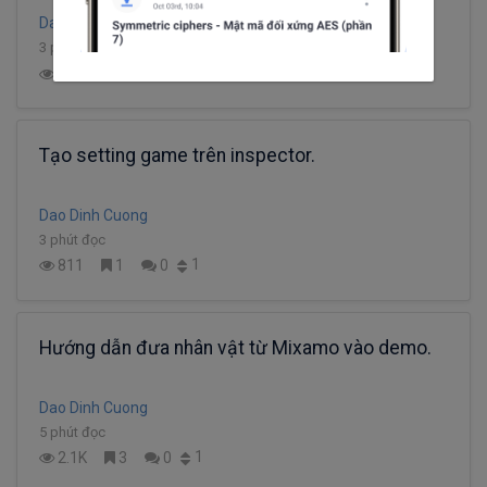
Dao Dinh Cuong
3 phút đọc
1
1.0K
0
1
Tạo setting game trên inspector.
Dao Dinh Cuong
3 phút đọc
1
811
1
0
Hướng dẫn đưa nhân vật từ Mixamo vào demo.
Dao Dinh Cuong
5 phút đọc
1
2.1K
3
0