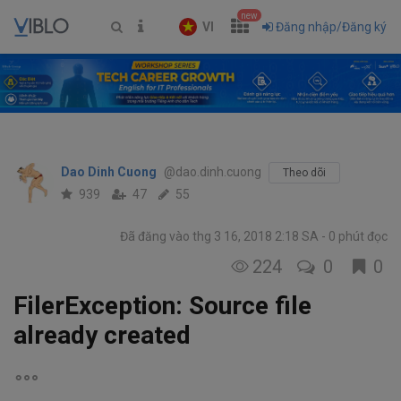
new
VI
Đăng nhập/Đăng ký
Dao Dinh Cuong
@dao.dinh.cuong
Theo dõi
939
47
55
Đã đăng vào thg 3 16, 2018 2:18 SA
0 phút đọc
224
0
0
FilerException: Source file
already created