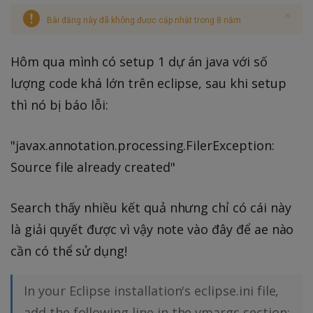
Bài đăng này đã không được cập nhật trong 8 năm
Hôm qua mình có setup 1 dự án java với số
lượng code khá lớn trên eclipse, sau khi setup
thì nó bị báo lỗi:
"javax.annotation.processing.FilerException:
Source file already created"
Search thấy nhiều kết quả nhưng chỉ có cái này
là giải quyết được vì vậy note vào đây để ae nào
cần có thể sử dụng!
In your Eclipse installation's eclipse.ini file,
add the following line in the vmargs section: