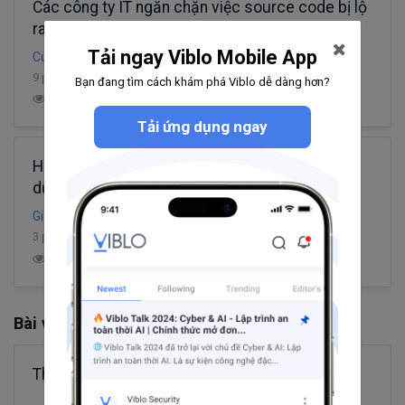
Các công ty IT ngăn chặn việc source code bị lộ
ra ngoài như thế nào?
Tải ngay Viblo Mobile App
Cuong Le Ngoc
9 phút đọc
Bạn đang tìm cách khám phá Viblo dễ dàng hơn?
12
5.9K
8
2
Tải ứng dụng ngay
Hướng dẫn đọc và ghi file excel trong Java sử
dụng thư viện Apache POI
Giang Phan
3 phút đọc
7
40.5K
7
2
Bài viết khác từ Dao Dinh Cuong
Thanh điều chỉnh âm lượng trong Unity.