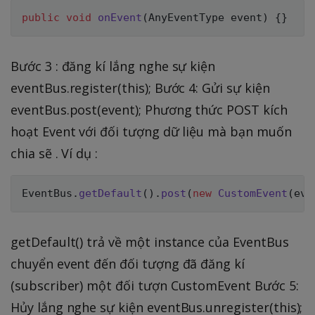
public
void
onEvent
(
AnyEventType event
)
{
}
Bước 3 : đăng kí lắng nghe sự kiện
eventBus.register(this); Bước 4: Gửi sự kiện
eventBus.post(event); Phương thức POST kích
hoạt Event với đối tượng dữ liệu mà bạn muốn
chia sẽ . Ví dụ :
EventBus
.
getDefault
(
)
.
post
(
new
CustomEvent
(
eve
getDefault() trả về một instance của EventBus
chuyển event đến đối tượng đã đăng kí
(subscriber) một đối tượn CustomEvent Bước 5:
Hủy lắng nghe sự kiện eventBus.unregister(this);