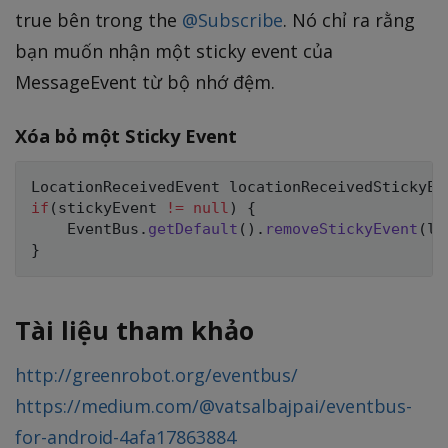
true bên trong the
@Subscribe
. Nó chỉ ra rằng
bạn muốn nhận một sticky event của
MessageEvent từ bộ nhớ đệm.
Xóa bỏ một Sticky Event
LocationReceivedEvent locationReceivedStickyEv
if
(
stickyEvent 
!=
null
)
{
    EventBus
.
getDefault
(
)
.
removeStickyEvent
(
lo
}
Tài liệu tham khảo
http://greenrobot.org/eventbus/
https://medium.com/@vatsalbajpai/eventbus-
for-android-4afa17863884