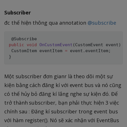
Subscriber
đc thể hiện thông qua annotation
@subscribe
public
void
OnCustomEvent
(
CustomEvent event
)
{
 CustomItem eventItem 
=
 event
.
eventItem
;
}
Một subscriber đơn gianr là theo dõi một sự
kiện bằng cách đăng kí với event bus và nó cũng
có thể hủy bỏ đăng kí lắng nghe sự kiện đó. Để
trở thành subscriber, bạn phải thực hiện 3 việc
chính sau : Đăng kí subscriber trong event bus
với hàm register(). Nó sẽ xác nhận với EventBus