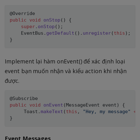
public
void
onStop
(
)
{
super
.
onStop
(
)
;
    EventBus
.
getDefault
(
)
.
unregister
(
this
)
;
}
Implement lại hàm onEvent() để xác định loại
event bạn muốn nhận và kiểu action khi nhận
được.
public
void
onEvent
(
MessageEvent event
)
{
     Toast
.
makeText
(
this
,
"Hey, my message"
+
 
}
Event Messages