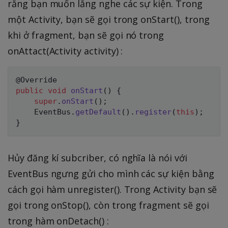
rằng bạn muốn lắng nghe các sự kiện. Trong
một Activity, bạn sẽ gọi trong onStart(), trong
khi ở fragment, bạn sẽ gọi nó trong
onAttact(Activity activity) :
public
void
onStart
(
)
{
super
.
onStart
(
)
;
    EventBus
.
getDefault
(
)
.
register
(
this
)
;
}
Hủy đăng kí subcriber, có nghĩa là nói với
EventBus ngưng gửi cho mình các sự kiện bằng
cách gọi hàm unregister(). Trong Activity bạn sẽ
gọi trong onStop(), còn trong fragment sẽ gọi
trong hàm onDetach() :