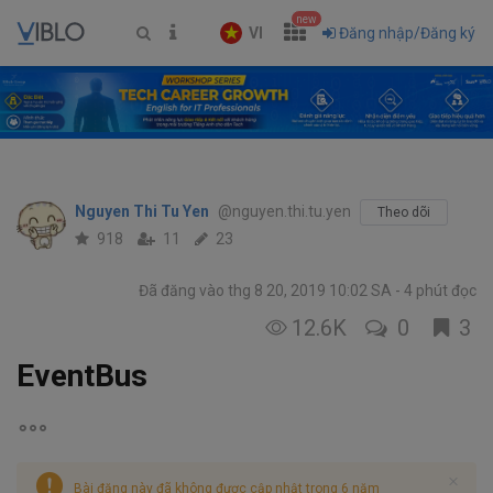
new
VI
Đăng nhập/Đăng ký
Nguyen Thi Tu Yen
@nguyen.thi.tu.yen
Theo dõi
918
11
23
Đã đăng vào thg 8 20, 2019 10:02 SA
4 phút đọc
12.6K
0
3
EventBus
Bài đăng này đã không được cập nhật trong 6 năm