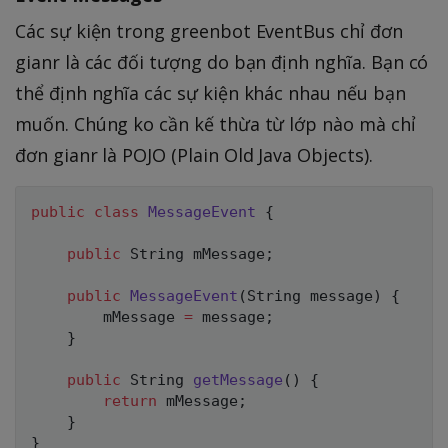
Các sự kiện trong greenbot EventBus chỉ đơn
gianr là các đối tượng do bạn định nghĩa. Bạn có
thể định nghĩa các sự kiện khác nhau nếu bạn
muốn. Chúng ko cần kế thừa từ lớp nào mà chỉ
đơn gianr là POJO (Plain Old Java Objects).
public
class
MessageEvent
{
public
 String mMessage
;
public
MessageEvent
(
String message
)
{
        mMessage 
=
 message
;
}
public
 String 
getMessage
(
)
{
return
 mMessage
;
}
}