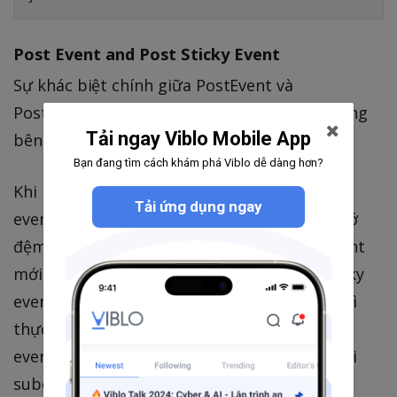
Post Event and Post Sticky Event
Sự khác biệt chính giữa PostEvent và
PostStickyEvent là cơ chế bộ nhớ đệm sử dụng
Tải ngay Viblo Mobile App
bên trong EvenBus.
Bạn đang tìm cách khám phá Viblo dễ dàng hơn?
Khi một thành phần nào đó post một sticky
Tải ứng dụng ngay
event, event này sẽ được lưu lại trong bộ nhớ
đệm. Khi một Activity mới hoặc một Fragment
mới theo dõi sự kiện, EventBus sẽ lấy ra sticky
event gần đây nhất trong bộ nhớ đệm thay vì
thực hiện lại đăng kí một event mới, cho nên
event này vẫn nằm trong bộ nhớ đệm sau khi
subcriber đã nhận được nó.