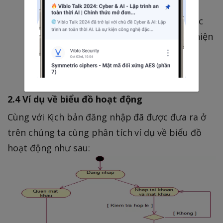
trong tiến trình
Guard condition: Các biểu thức logic
mang giá trị True/False. Được thể hiện
trong ngoặc vuông
Decision point: Kí hiệu hình thoi
2.4 Ví dụ về biểu đồ hoạt động
Cùng với Kịch bản đăng nhập đã được đưa ra ở
trên chúng ta cùng phân tích ví dụ về biểu đồ
hoạt động như sau: