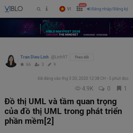
new
VI
Đăng nhập/Đăng ký
Tran Dieu Linh
@Linh97
Theo dõi
66
3
9
Đã đăng vào thg 3 20, 2020 12:38 CH
5 phút đọc
4.9K
0
1
Đồ thị UML và tầm quan trọng
của đồ thị UML trong phát triển
phần mềm[2]