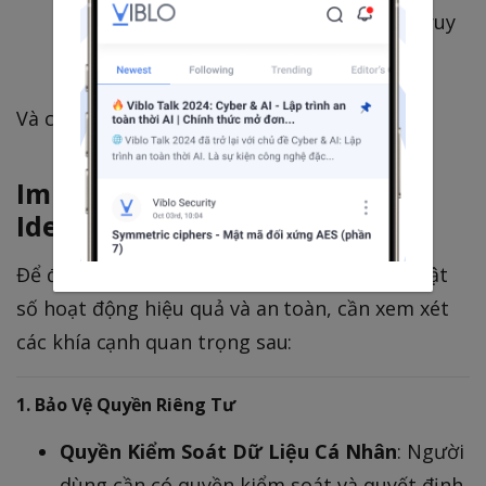
nền tảng khác nhau từ một điểm truy
cập duy nhất.
Và còn rất nhiều lợi ích khác nữa!
Important Aspects of Digital
Identity
Để đảm bảo rằng hệ thống định danh kỹ thuật
số hoạt động hiệu quả và an toàn, cần xem xét
các khía cạnh quan trọng sau:
1. Bảo Vệ Quyền Riêng Tư
Quyền Kiểm Soát Dữ Liệu Cá Nhân
: Người
dùng cần có quyền kiểm soát và quyết định