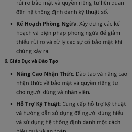
rủi ro bảo mật và quyền riêng tư liên quan
đến hệ thống định danh kỹ thuật số.
Kế Hoạch Phòng Ngừa
: Xây dựng các kế
hoạch và biện pháp phòng ngừa để giảm
thiểu rủi ro và xử lý các sự cố bảo mật khi
chúng xảy ra.
6. Giáo Dục và Đào Tạo
Nâng Cao Nhận Thức
: Đào tạo và nâng cao
nhận thức về bảo mật và quyền riêng tư
cho người dùng và nhân viên.
Hỗ Trợ Kỹ Thuật
: Cung cấp hỗ trợ kỹ thuật
và hướng dẫn sử dụng để người dùng hiểu
và sử dụng hệ thống định danh một cách
hiệu quả và an toàn.