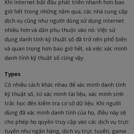
Khi internet bắt đầu phát triển nhanh hơn bao
giờ hết trong những năm qua, các nhà cung cấp
dịch vụ cũng như người dùng sử dụng internet
nhiều hơn và dần phụ thuộc vào nó. Việc sử
dụng danh tính kỹ thuật số đã trở nên phổ biến
và quan trọng hơn bao giờ hết, và việc xác minh
danh tính kỹ thuật số cũng vậy.
Types
Có nhiều cách khác nhau để xác minh danh tính
kỹ thuật số, từ xác minh tài liệu, xác minh sinh
trắc học đến kiểm tra cơ sở dữ liệu. Khi người
dùng đã xác minh danh tính của họ, điều này sẽ
cho phép họ quyền truy cập vào các dịch vụ trực
tuyến như ngân hàng, dịch vụ trực tuyến, game