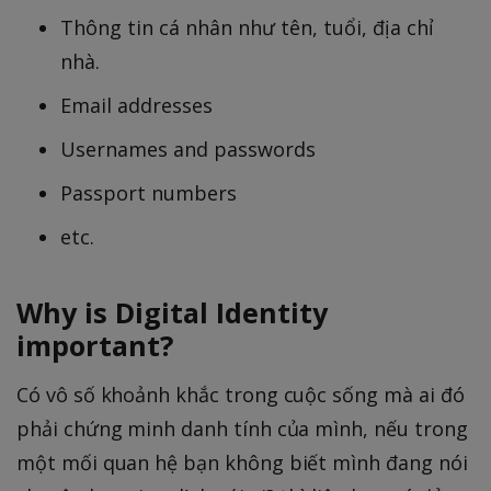
Thông tin cá nhân như tên, tuổi, địa chỉ
nhà.
Email addresses
Usernames and passwords
Passport numbers
etc.
Why is Digital Identity
important?
Có vô số khoảnh khắc trong cuộc sống mà ai đó
phải chứng minh danh tính của mình, nếu trong
một mối quan hệ bạn không biết mình đang nói