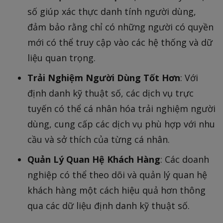
số giúp xác thực danh tính người dùng,
đảm bảo rằng chỉ có những người có quyền
mới có thể truy cập vào các hệ thống và dữ
liệu quan trọng.
Trải Nghiệm Người Dùng Tốt Hơn
: Với
định danh kỹ thuật số, các dịch vụ trực
tuyến có thể cá nhân hóa trải nghiệm người
dùng, cung cấp các dịch vụ phù hợp với nhu
cầu và sở thích của từng cá nhân.
Quản Lý Quan Hệ Khách Hàng
: Các doanh
nghiệp có thể theo dõi và quản lý quan hệ
khách hàng một cách hiệu quả hơn thông
qua các dữ liệu định danh kỹ thuật số.