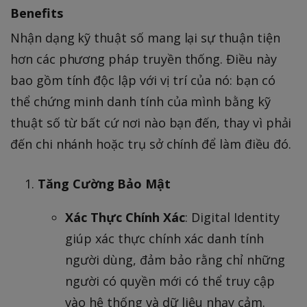
Benefits
Nhận dạng kỹ thuật số mang lại sự thuận tiện
hơn các phương pháp truyền thống. Điều này
bao gồm tính độc lập với vị trí của nó: bạn có
thể chứng minh danh tính của mình bằng kỹ
thuật số từ bất cứ nơi nào bạn đến, thay vì phải
đến chi nhánh hoặc trụ sở chính để làm điều đó.
Tăng Cường Bảo Mật
Xác Thực Chính Xác
: Digital Identity
giúp xác thực chính xác danh tính
người dùng, đảm bảo rằng chỉ những
người có quyền mới có thể truy cập
vào hệ thống và dữ liệu nhạy cảm.