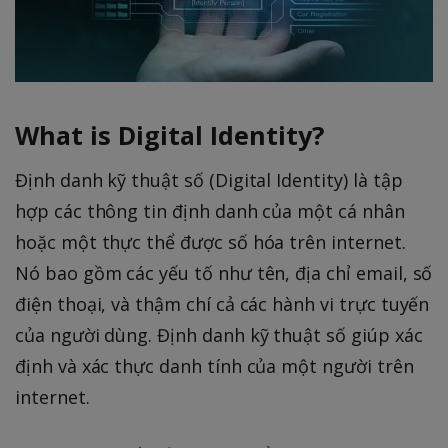
What is Digital Identity?
Định danh kỹ thuật số (Digital Identity) là tập
hợp các thông tin định danh của một cá nhân
hoặc một thực thể được số hóa trên internet.
Nó bao gồm các yếu tố như tên, địa chỉ email, số
điện thoại, và thậm chí cả các hành vi trực tuyến
của người dùng. Định danh kỹ thuật số giúp xác
định và xác thực danh tính của một người trên
internet.