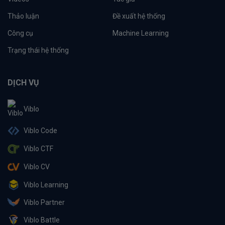
Thảo luận
Đề xuất hệ thống
Công cụ
Machine Learning
Trạng thái hệ thống
DỊCH VỤ
Viblo
Viblo Code
Viblo CTF
Viblo CV
Viblo Learning
Viblo Partner
Viblo Battle