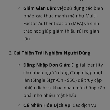
Giảm Gian Lận
: Việc sử dụng các biện
pháp xác thực mạnh mẽ như Multi-
Factor Authentication (MFA) và sinh
trắc học giúp giảm thiểu rủi ro gian
lận.
Cải Thiện Trải Nghiệm Người Dùng
Đăng Nhập Đơn Giản
: Digital Identity
cho phép người dùng đăng nhập một
lần (Single Sign-On - SSO) để truy cập
nhiều dịch vụ khác nhau mà không cần
phải nhớ nhiều mật khẩu.
Cá Nhân Hóa Dịch Vụ
: Các dịch vụ