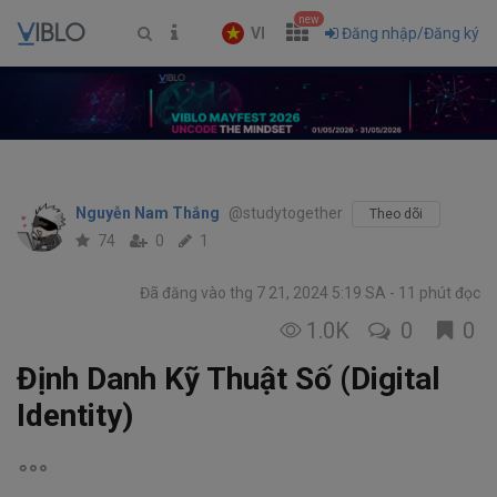
new
VI
Đăng nhập/Đăng ký
Nguyễn Nam Thắng
@studytogether
Theo dõi
74
0
1
Đã đăng vào thg 7 21, 2024 5:19 SA
11 phút đọc
1.0K
0
0
Định Danh Kỹ Thuật Số (Digital
Identity)