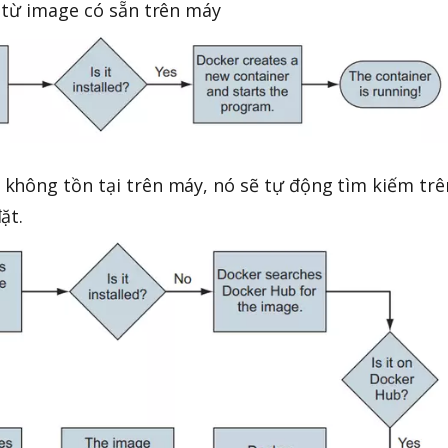
 từ image có sẵn trên máy
không tồn tại trên máy, nó sẽ tự động tìm kiếm trê
ặt.