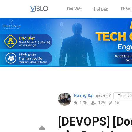
Bài Viết
Thảo 
Hỏi Đáp
Hoàng Đại
@DaiHV
Theo dõ
1.9K
125
15
[DEVOPS] [Do