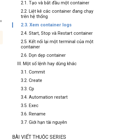
2.1. Tạo và bắt đầu một container
2.2. Liệt kê các container đang chạy
trên hệ thống
2.3. Xem container logs
2.4. Start, Stop và Restart container
2.5. Kết nối lại một terminal của một
container
2.6. Dọn dẹp container
III. Một số lệnh hay dùng khác
3.1. Commit
3.2. Create
3.3. Cp
3.4. Automation restart
3.5. Exec
3.6. Rename
3.7. Giới hạn tài nguyên
BÀI VIẾT THUỘC SERIES