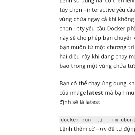
Lệnh sử dụng hai cờ trên lện
tùy chọn --interactive yêu cầ
vùng chứa ngay cả khi không 
chọn --tty yêu cầu Docker ph
này sẽ cho phép bạn chuyển c
bạn muốn từ một chương trìn
hai điều này khi đang chạy m
bao trong một vùng chứa tươ
Bạn có thể chạy ứng dụng kh
của image
latest
mà bạn muốn
định sẽ là latest.
docker run -ti --rm ubun
Lệnh thêm cờ
--rm
để tự động