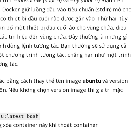
h run:
--interactive (hoặc -i)
và
--tty (hoặc -t)
. Đầu tiên,
u Docker giữ luồng đầu vào tiêu chuẩn (stdin) mở ch
có thiết bị đầu cuối nào được gắn vào. Thứ hai, tùy
ân bổ một thiết bị đầu cuối ảo cho vùng chứa, điều
ác tín hiệu đến vùng chứa. Đây thường là những gì
h dòng lệnh tương tác. Bạn thường sẽ sử dụng cả
ột chương trình tương tác, chẳng hạn như một trình
ng tác.
ác bằng cách thay thế tên image
ubuntu
và version
. Nếu không chọn version image thì giá trị mặc
tu:latest bash
 xóa container này khi thoát container.