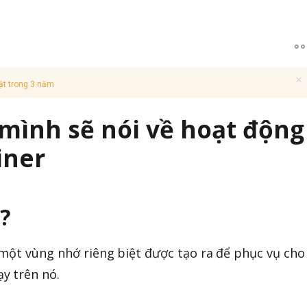
ật trong 3 năm
 mình sẽ nói về hoạt động
iner
ì?
 một vùng nhớ riêng biệt được tạo ra để phục vụ cho
y trên nó.