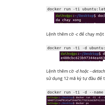
docker run -ti ubuntu:la
Lệnh thêm cờ
-c
để chạy một 
docker run -ti -d ubuntu
Lệnh thêm cờ
-d hoặc --detach
sử dụng 12 mã ký tự đầu để th
docker run -ti -d --name