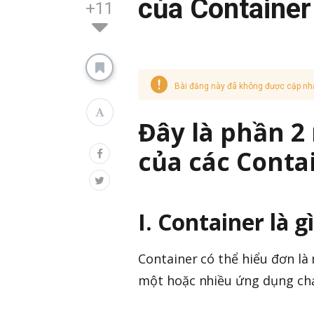
của Container
+11
Bài đăng này đã không được cập nh
Đây là phần 2
của các Conta
I. Container là g
Container có thể hiểu đơn là
một hoặc nhiều ứng dụng chạ