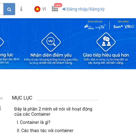
new
VI
Đăng nhập/Đăng ký
MỤC LỤC
ọc
4
Đây là phần 2 mình sẽ nói về hoạt động
của các Container
I. Container là gì?
II. Các thao tác với container