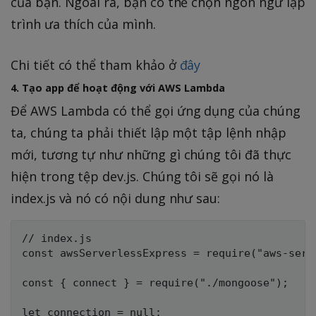
của bạn. Ngoài ra, bạn có thể chọn ngôn ngữ lập
trình ưa thích của mình.
Chi tiết có thể tham khảo ở
đây
4. Tạo app để hoạt động với AWS Lambda
Để AWS Lambda có thể gọi ứng dụng của chúng
ta, chúng ta phải thiết lập một tập lệnh nhập
mới, tương tự như những gì chúng tôi đã thực
hiện trong tệp dev.js. Chúng tôi sẽ gọi nó là
index.js và nó có nội dung như sau:
// index.js

const awsServerlessExpress = require("aws-serve
const { connect } = require("./mongoose");

let connection = null;
