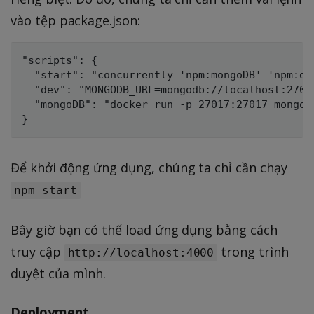
vào tệp package.json:
"scripts": {

  "start": "concurrently 'npm:mongoDB' 'npm:dev
  "dev": "MONGODB_URL=mongodb://localhost:27017
  "mongoDB": "docker run -p 27017:27017 mongo"

Để khởi động ứng dụng, chúng ta chỉ cần chạy
npm start
Bây giờ bạn có thể load ứng dụng bằng cách
truy cập
trong trình
http://localhost:4000
duyệt của mình.
Deployment