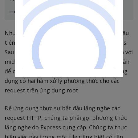
Như tôi đã nói, ứng dụng này rất đơn giản. Đầu
tiên, chúng ta khởi tạo một ứng dụng Express.
Sau đó, yêu cầu nó phân tích các request đến với
middleware được mã hóa url được tích hợp sẵn
để có thể làm việc với dữ liệu form đã gửi. Ứng
dụng có hai hàm xử lý phương thức cho các
request trên ứng dụng root
Để ứng dụng thực sự bắt đầu lắng nghe các
request HTTP, chúng ta phải gọi phương thức
lắng nghe do Express cung cấp. Chúng ta thực
hiện việc này trong một file riêng biệt có tên