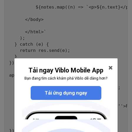
          ${notes.map((n) => `<p>${n.text}</p>`
      </body>

      </html>`

    );

  } catch (e) {

    return res.send(e);

  }

});

Tải ngay Viblo Mobile App
app.post("/", async (req, res) => {

Bạn đang tìm cách khám phá Viblo dễ dàng hơn?
  try {

    const Note = require("./models/Note");

Tải ứng dụng ngay
    const note = new Note(req.body);

    await note.save();

    return res.send("Note saved. <a href=''>Ref
  } catch (e) {

    return res.send(e);

  }

});
