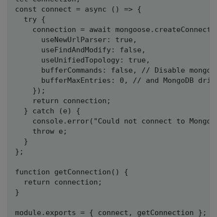
const connect = async () => {

  try {

    connection = await mongoose.createConnectio
      useNewUrlParser: true,

      useFindAndModify: false,

      useUnifiedTopology: true,

      bufferCommands: false, // Disable mongoos
      bufferMaxEntries: 0, // and MongoDB drive
    });

    return connection;

  } catch (e) {

    console.error("Could not connect to MongoDB
    throw e;

  }

};

function getConnection() {

  return connection;

}
