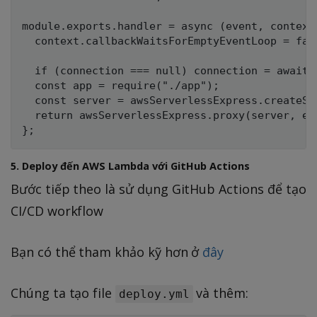
module.exports.handler = async (event, context)
  context.callbackWaitsForEmptyEventLoop = fals
  if (connection === null) connection = await c
  const app = require("./app");

  const server = awsServerlessExpress.createSer
  return awsServerlessExpress.proxy(server, ev
5. Deploy đến AWS Lambda với GitHub Actions
Bước tiếp theo là sử dụng GitHub Actions để tạo
CI/CD workflow
Bạn có thể tham khảo kỹ hơn ở
đây
Chúng ta tạo file
và thêm:
deploy.yml