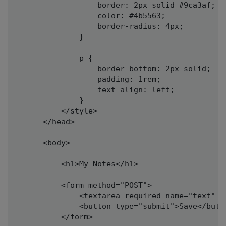
                  border: 2px solid #9ca3af;

                  color: #4b5563;

                  border-radius: 4px;

              }

              p {

                  border-bottom: 2px solid;

                  padding: 1rem;

                  text-align: left;

              }

          </style>

      </head>

      <body>

          <h1>My Notes</h1>

          <form method="POST">

              <textarea required name="text" r
              <button type="submit">Save</butto
          </form>
