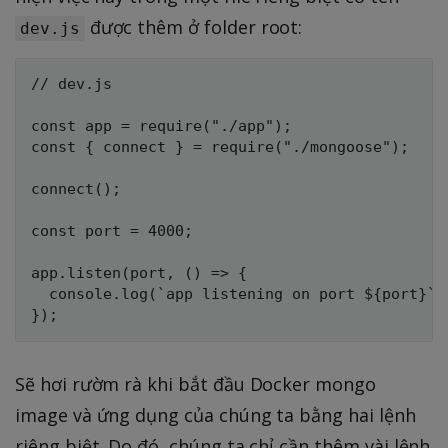
được thêm ở folder root:
dev.js
// dev.js

const app = require("./app");

const { connect } = require("./mongoose");

connect();

const port = 4000;

app.listen(port, () => {

  console.log(`app listening on port ${port}`);
Sẽ hơi rườm rà khi bắt đầu Docker mongo
image và ứng dụng của chúng ta bằng hai lệnh
riêng biệt. Do đó, chúng ta chỉ cần thêm vài lệnh