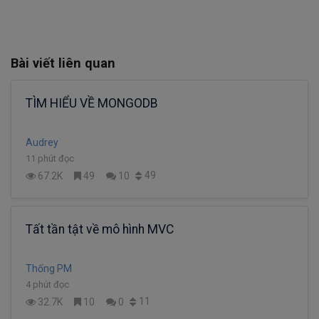
Bài viết liên quan
TÌM HIỂU VỀ MONGODB
Audrey
11 phút đọc
49
67.2K
49
10
Tất tần tật về mô hình MVC
Thống PM
4 phút đọc
11
32.7K
10
0