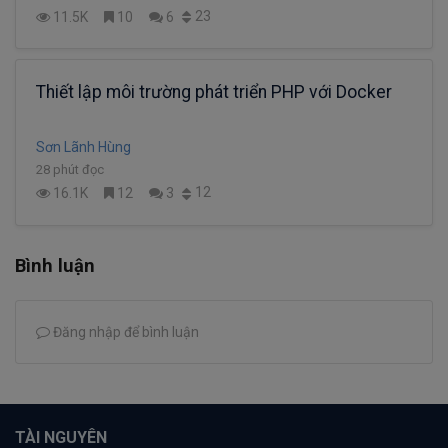
23
11.5K
10
6
Thiết lập môi trường phát triển PHP với Docker
Sơn Lãnh Hùng
28 phút đọc
12
16.1K
12
3
Bình luận
Đăng nhập để bình luận
TÀI NGUYÊN