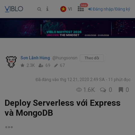
new
VI
Đăng nhập/Đăng ký
Sơn Lãnh Hùng
@hungsonsn
Theo dõi
2.3K
69
67
Đã đăng vào thg 12 21, 2020 2:49 SA
11 phút đọc
1.6K
0
0
Deploy Serverless với Express
và MongoDB