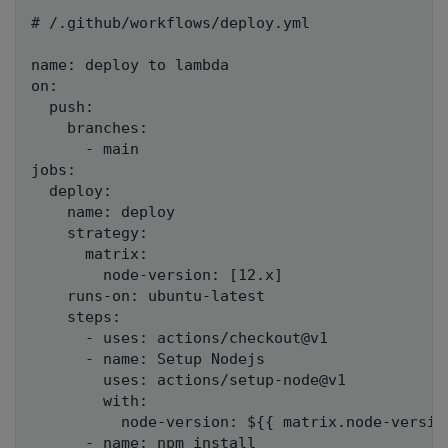
# /.github/workflows/deploy.yml

name: deploy to lambda

on:

  push:

    branches:

      - main

jobs:

  deploy:

    name: deploy

    strategy:

      matrix:

        node-version: [12.x]

    runs-on: ubuntu-latest

    steps:

      - uses: actions/checkout@v1

      - name: Setup Nodejs

        uses: actions/setup-node@v1

        with:

          node-version: ${{ matrix.node-version
      - name: npm install
