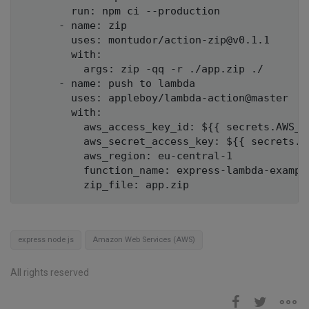
        run: npm ci --production

      - name: zip

        uses: montudor/action-zip@v0.1.1

        with:

          args: zip -qq -r ./app.zip ./

      - name: push to lambda

        uses: appleboy/lambda-action@master

        with:

          aws_access_key_id: ${{ secrets.AWS_AC
          aws_secret_access_key: ${{ secrets.AW
          aws_region: eu-central-1

          function_name: express-lambda-example
express node js
Amazon Web Services (AWS)
All rights reserved