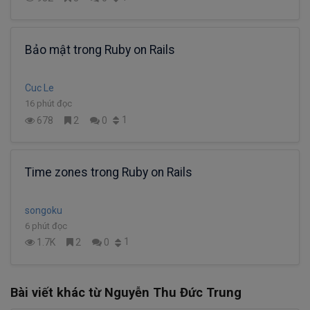
Bảo mật trong Ruby on Rails
Cuc Le
16 phút đọc
1
678
2
0
Time zones trong Ruby on Rails
songoku
6 phút đọc
1
1.7K
2
0
Bài viết khác từ Nguyễn Thu Đức Trung