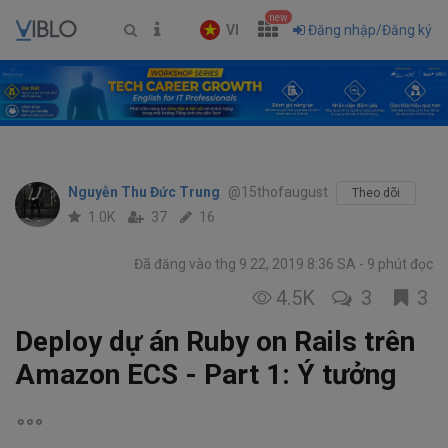
new
VI
Đăng nhập/Đăng ký
Nguyễn Thu Đức Trung
@15thofaugust
Theo dõi
1.0K
37
16
Đã đăng vào thg 9 22, 2019 8:36 SA
9 phút đọc
4.5K
3
3
Deploy dự án Ruby on Rails trên
Amazon ECS - Part 1: Ý tưởng