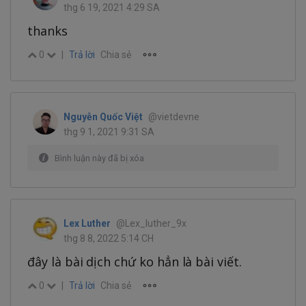
thg 6 19, 2021 4:29 SA
thanks
0
|
Trả lời
Chia sẻ
Nguyễn Quốc Việt
@vietdevne
thg 9 1, 2021 9:31 SA
Bình luận này đã bị xóa
Lex Luther
@Lex_luther_9x
thg 8 8, 2022 5:14 CH
đây là bài dịch chứ ko hẳn là bài viết.
0
|
Trả lời
Chia sẻ