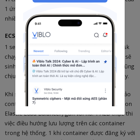
1 ứng dụng, do đó task definations có thể có
nhiều phiên bản, được gọi là
revision
.
ECS Service
1 service sẽ đảm bảo luôn có 1 số lượng n task
chạy tại 1 thời điểm. Khi 1 container chết, nó sẽ
sinh ra 1 phiên bản để back up. Service này cũng
chịu trách nhiệm instance nào sẽ được deploy.
Khi sinh ra 1 container, ECS service sẽ đảm bảo
container đó được đăng ký lên ALB (Application
Elastic Load Balancer) găn với nó. 1 ALB thực thi
việc điều hướng lưu lượng trên các container
trong hệ thống. 1 khi container được đăng ký với