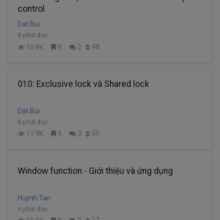
control
Dat Bui
8 phút đọc
48
10.6K
9
2
010: Exclusive lock và Shared lock
Dat Bui
8 phút đọc
50
11.9K
9
3
Window function - Giới thiệu và ứng dụng
Huynh Tan
6 phút đọc