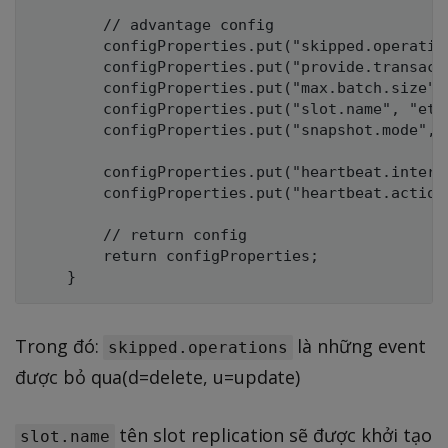
		// advantage config

		configProperties.put("skipped.operations", "d,u");

		configProperties.put("provide.transaction.metadata", "true");

		configProperties.put("max.batch.size", "500");

		configProperties.put("slot.name", "etl_replication_1");

        configProperties.put("snapshot.mode", "
		configProperties.put("heartbeat.interval.ms", "30000");

		configProperties.put("heartbeat.action.query", "UPDATE \"item-services\".cdc_heart_beat SET ts_time = now() WHERE id = 1;");

		// return config

		return configProperties;

Trong đó:
là những event
skipped.operations
được bỏ qua(d=delete, u=update)
tên slot replication sẽ được khởi tạo
slot.name