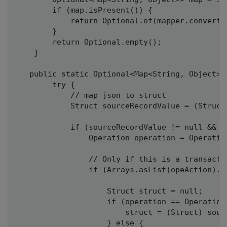
        if (map.isPresent()) {

            return Optional.of(mapper.convertV
        }

        return Optional.empty();

    }

   public static Optional<Map<String, Object>>
        try {

            // map json to struct

            Struct sourceRecordValue = (Struct)
            if (sourceRecordValue != null && op
                Operation operation = Operatio
                // Only if this is a transacti
                if (Arrays.asList(opeAction).c
                    Struct struct = null;

                    if (operation == Operation.
                        struct = (Struct) sour
                    } else {
