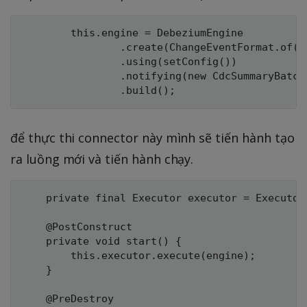
		this.engine = DebeziumEngine

				.create(ChangeEventFormat.of(Connect.class))

				.using(setConfig())

				.notifying(new CdcSummaryBatchHandler2())

để thực thi connector này mình sẽ tiến hành tạo
ra luồng mới và tiến hành chạy.
    private final Executor executor = Executor
	@PostConstruct

	private void start() {

		this.executor.execute(engine);

	}

	@PreDestroy
