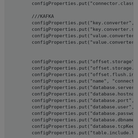
		configProperties.put("connector.class", "io.debezium.connector.postgresql.PostgresConnector");

        ///KAFKA

        configProperties.put("key.converter", 
        configProperties.put("key.converter.sc
        configProperties.put("value.converter"
        configProperties.put("value.converter.
		configProperties.put("offset.storage", "org.apache.kafka.connect.storage.FileOffsetBackingStore");

		configProperties.put("offset.storage.file.filename", "/Users/vanhanhchu/Documents/file.DAT");

		configProperties.put("offset.flush.interval.ms", "60000");

		configProperties.put("name", "connectorName");

		configProperties.put("database.server.name", applicationProperties.getInventorySummaryBranchCdc().getDatabaseServerName());

		configProperties.put("database.hostname", applicationProperties.getInventorySummaryBranchCdc().getDatabaseHostname());

		configProperties.put("database.port", applicationProperties.getInventorySummaryBranchCdc().getDatabasePort());

		configProperties.put("database.user", applicationProperties.getInventorySummaryBranchCdc().getDatabaseUser());

		configProperties.put("database.password", applicationProperties.getInventorySummaryBranchCdc().getDatabasePassword());

		configProperties.put("database.dbname", applicationProperties.getInventorySummaryBranchCdc().getDatabaseDbname());

		configProperties.put("database.tcpKeepAlive", 600);

		configProperties.put("table.include.list", "item-services.inventory_summary_branch,item-services.cdc_update_es,item-services.item_model,item-services.cdc_heart_beat");
