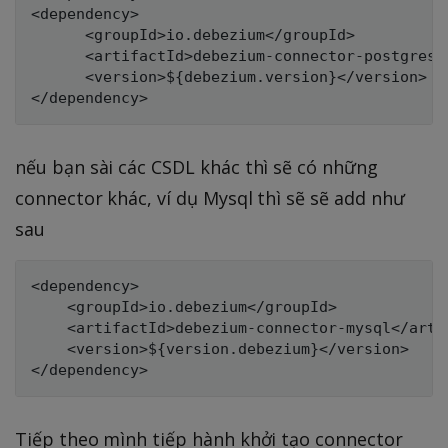
<dependency>

      <groupId>io.debezium</groupId>

      <artifactId>debezium-connector-postgres</
      <version>${debezium.version}</version>

nếu bạn sài các CSDL khác thì sẽ có những
connector khác, ví dụ Mysql thì sẽ sẽ add như
sau
<dependency>

    <groupId>io.debezium</groupId>

    <artifactId>debezium-connector-mysql</artif
    <version>${version.debezium}</version>

Tiếp theo mình tiếp hành khởi tạo connector