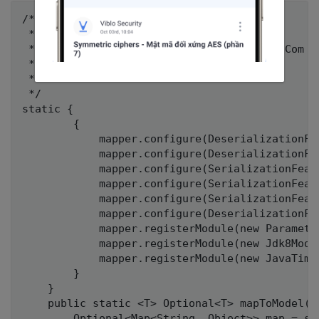
/*

 *

 *  * Copyright (c) 2024, T5K - Truyen5k.Com

 *  * author: Hanh.Chu

 *

 */

static {

        {

            mapper.configure(DeserializationFe
            mapper.configure(DeserializationFe
            mapper.configure(SerializationFeat
            mapper.configure(SerializationFeat
            mapper.configure(SerializationFeat
            mapper.configure(DeserializationFe
            mapper.registerModule(new Parameter
            mapper.registerModule(new Jdk8Modul
            mapper.registerModule(new JavaTimeM
        }

    }

    public static <T> Optional<T> mapToModel(S
        Optional<Map<String, Object>> map = so