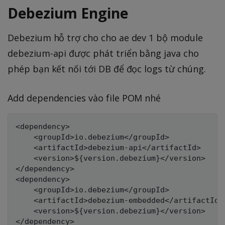
Debezium Engine
Debezium hỗ trợ cho cho ae dev 1 bộ module
debezium-api được phát triển bằng java cho
phép bạn kết nối tới DB để đọc logs từ chúng.
Add dependencies vào file POM nhé
<dependency>

    <groupId>io.debezium</groupId>

    <artifactId>debezium-api</artifactId>

    <version>${version.debezium}</version>

</dependency>

<dependency>

    <groupId>io.debezium</groupId>

    <artifactId>debezium-embedded</artifactId>

    <version>${version.debezium}</version>

</dependency>
