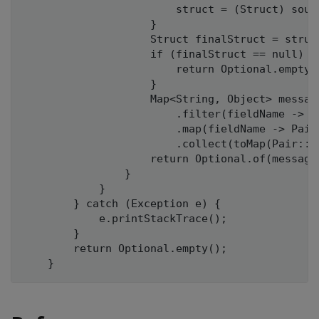
                        struct = (Struct) sour
                    }

                    Struct finalStruct = struct
                    if (finalStruct == null) {

                        return Optional.empty()
                    }

                    Map<String, Object> messag
                        .filter(fieldName -> f
                        .map(fieldName -> Pair
                        .collect(toMap(Pair::g
                    return Optional.of(message)
                }

            }

        } catch (Exception e) {

            e.printStackTrace();

        }

        return Optional.empty();
