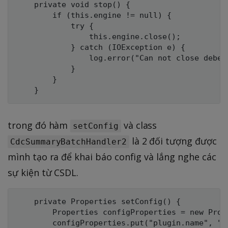
	private void stop() {

		if (this.engine != null) {

			try {

				this.engine.close();

			} catch (IOException e) {

				log.error("Can not close debezium engine");

			}

		}

trong đó hàm
và class
setConfig
là 2 đối tượng được
CdcSummaryBatchHandler2
mình tạo ra để khai báo config và lắng nghe các
sự kiện từ CSDL.
	private Properties setConfig() {

		Properties configProperties = new Properties();

		configProperties.put("plugin.name", "pgoutput");
