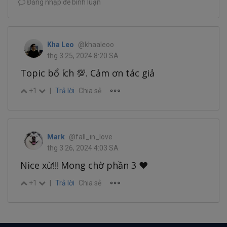
Đăng nhập để bình luận
Kha Leo
@khaaleoo
thg 3 25, 2024 8:20 SA
Topic bổ ích 💯. Cảm ơn tác giả
+1
|
Trả lời
Chia sẻ
Mark
@fall_in_love
thg 3 26, 2024 4:03 SA
Nice xừ!!! Mong chờ phần 3 ♥️
+1
|
Trả lời
Chia sẻ