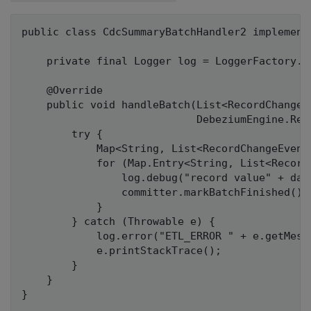
public class CdcSummaryBatchHandler2 implement
    private final Logger log = LoggerFactory.g
    @Override

    public void handleBatch(List<RecordChangeE
                            DebeziumEngine.Rec
        try {

            Map<String, List<RecordChangeEvent
            for (Map.Entry<String, List<Record
                log.debug("record value" + data
                committer.markBatchFinished();

            }

        } catch (Throwable e) {

            log.error("ETL_ERROR " + e.getMessa
            e.printStackTrace();

        }

    }
