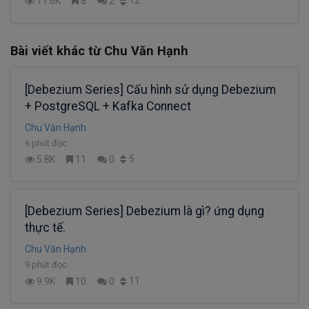
12
11.6K
8
2
Bài viết khác từ Chu Văn Hạnh
[Debezium Series] Cấu hình sử dụng Debezium
+ PostgreSQL + Kafka Connect
Chu Văn Hạnh
6 phút đọc
5
5.8K
11
0
[Debezium Series] Debezium là gì? ứng dụng
thực tế.
Chu Văn Hạnh
9 phút đọc
11
9.9K
10
0