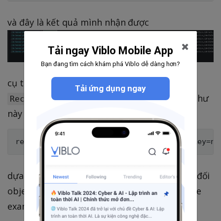
và đây là kết quả mình nhận được
Tải ngay Viblo Mobile App
Bạn đang tìm cách khám phá Viblo dễ dàng hơn?
cụ thể object
Tải ứng dụng ngay
nó sẽ như
RecordChangeEvent<SourceRecord>
này
dựa trên object trên ta có thể convert nó về đối
object tương ứng bạn muốn, dưới đây là code
example các bạn có thể tham khảo