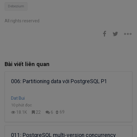
Debezium
All rights reserved
Bài viết liên quan
006: Partitioning data với PostgreSQL P1
Dat Bui
10 phút đọc
69
18.1K
22
6
011: PostgreSQL multi-version concurrency