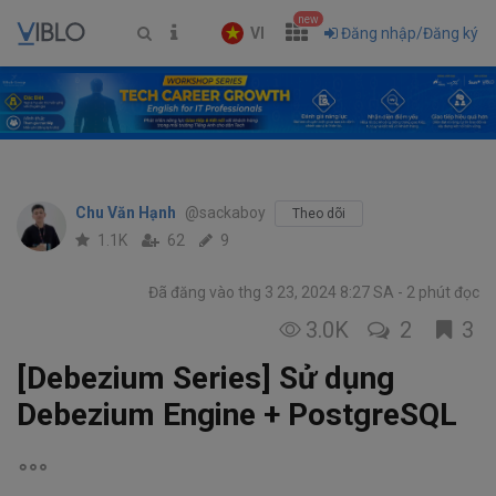
new
VI
Đăng nhập/Đăng ký
Chu Văn Hạnh
@sackaboy
Theo dõi
1.1K
62
9
Đã đăng vào thg 3 23, 2024 8:27 SA
2 phút đọc
3.0K
2
3
[Debezium Series] Sử dụng
Debezium Engine + PostgreSQL